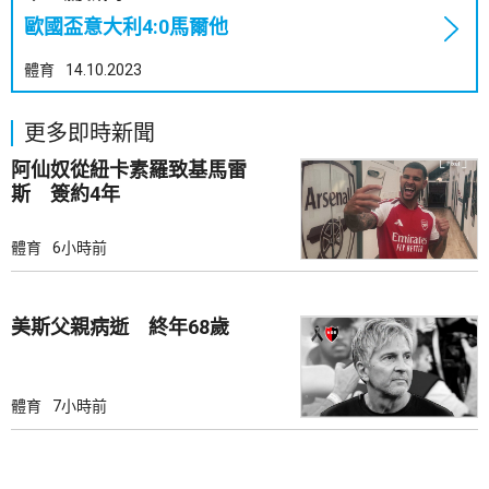
歐國盃意大利4:0馬爾他
體育
14.10.2023
更多即時新聞
阿仙奴從紐卡素羅致基馬雷
斯 簽約4年
體育
6小時前
美斯父親病逝 終年68歲
體育
7小時前