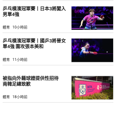
乒乓橫濱冠軍賽丨日本3將闖入
男單4強
體育
10小時前
乒乓橫濱冠軍賽丨國乒3將晉女
單4強 圍攻張本美和
體育
11小時前
被指向外籍球證提供性招待
南韓足總致歉
體育
18小時前