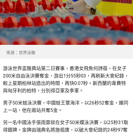
來源：世界泳聯
游泳世界盃雅典站第二日賽事，香港女飛魚何詩蓓，在女子
200米自由泳決賽奪金，游出1分55秒03，再刷新大會紀錄，
較上星期柏林站造出的時間，再快0.07秒。新西蘭的韋費特
與匈牙利的柏特，分別得亞軍及季軍。
男子50米蛙泳決賽，中國蛙王覃海洋，以26秒52奪金，連同
上一站，他在兩站共奪5金。
另一名中國泳手張雨霏就在女子50米蝶泳決賽，以25秒31取
得銀牌，金牌由瑞典名將施祖唐，以破大會紀錄的24秒97奪