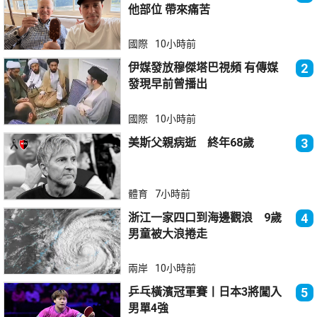
他部位 帶來痛苦
國際
10小時前
伊媒發放穆傑塔巴視頻 有傳媒
2
發現早前曾播出
國際
10小時前
美斯父親病逝 終年68歲
3
體育
7小時前
浙江一家四口到海邊觀浪 9歲
4
男童被大浪捲走
兩岸
10小時前
乒乓橫濱冠軍賽丨日本3將闖入
5
男單4強