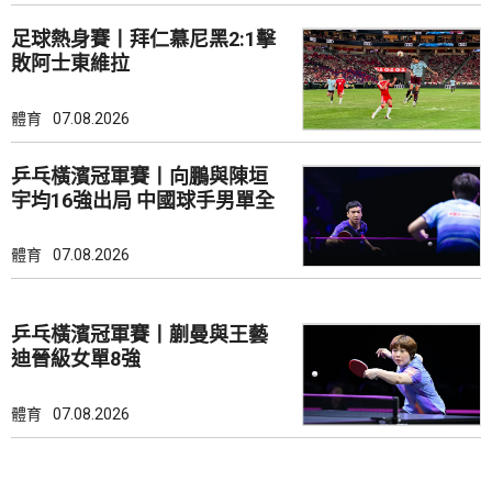
足球熱身賽丨拜仁慕尼黑2:1擊
敗阿士東維拉
體育
07.08.2026
乒乓橫濱冠軍賽丨向鵬與陳垣
宇均16強出局 中國球手男單全
軍覆沒
體育
07.08.2026
乒乓橫濱冠軍賽丨蒯曼與王藝
迪晉級女單8強
體育
07.08.2026