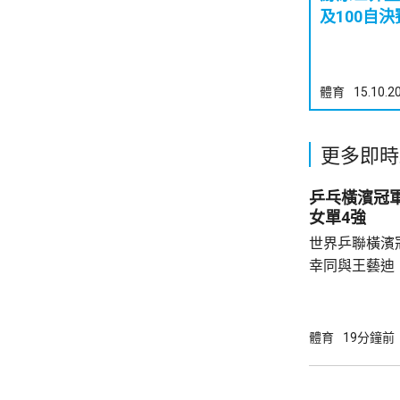
及100自決
體育
15.10.2
更多即時
乒乓橫濱冠軍
女單4強
世界乒聯橫濱
幸同與王藝迪
頭號種子、日本一
號種子蒯曼，
進入狀態，連贏3
體育
19分鐘前
娜在第4局，以
勢；蒯曼在第5
局。 張本美和在晚上的另一場8強賽，對戰南