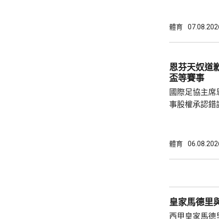
協會一致重申
非洲足球的支
體育
07.08.202
際足協承諾審
進行良好管治及增加
態，與歐洲足
恩芬天奴道
申，對恩芬天
盃等賽事
心，只要他繼續
國際足協主席
事股權承認錯
持後，仍未能
的威脅。 歐洲足協發表聲明，指他們提出了明
確條件，第一
體育
06.08.202
二是必須確保
犯。但這些條
芬天奴擔任國
足球員協會則
皇家馬德里
西甲皇家馬德