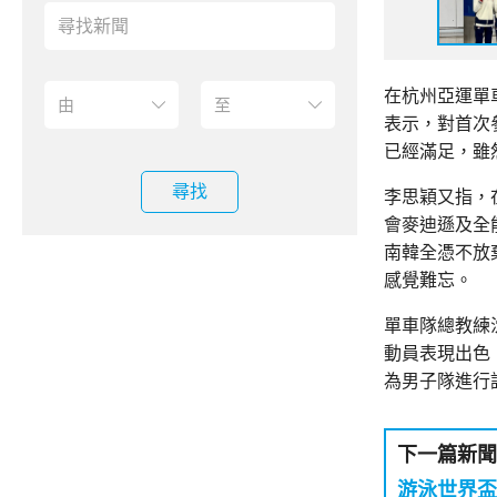
在杭州亞運單
表示，對首次
已經滿足，雖
尋找
李思穎又指，
會麥迪遜及全
南韓全憑不放
感覺難忘。
單車隊總教練
動員表現出色
為男子隊進行
下一篇新聞
游泳世界盃