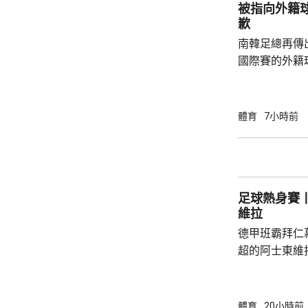
被指向外籍
韓一姐申裕斌，
歉
對...
南韓足總再傳
國際賽的外籍
六發聲明致歉
公眾失望和擔
革，保證加強
體育
7小時前
足公眾的期望。 南韓傳媒近日報道，20
一份政府審計報
月至翌年3月
俗場所，向十
足球熱身賽丨
每人涉及的費用
維拉
德甲班霸拜仁
超的阿士東維
身賽。拜仁最終贏2:1。
優，有多次埋
射，貼柱出底
體育
20小時前