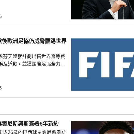
支持恩芬天奴，感謝他多年來對
持。主席莫特塞佩表示，歡迎國
6
查今次爭議事件，但同時呼籲要
透明度。 非洲足協的表
協的立場完全不同。歐洲足協重
歉後歐洲足協仍威脅罷踢世界
奴擔任國際足協主席已失去信
留任，將抵制未來的世界盃...
恩芬天奴就計劃出售世界盃等賽
誤及道歉，並獲國際足協全力支
化解歐洲足協杯葛世界盃等賽事
是撤回出售賽事股權的提議，第
6
這類破壞比賽面貌的行徑絕不再
件仍未達到。聲明同時重申對恩
際足協主席失去信心。國際職業
指責恩芬天奴嚴重濫用職權。
與雲尼斯奧斯簽署6年新約
里與26歲的巴西球星雲尼斯奧斯