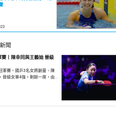
賽
023
新聞
賽丨陳幸同與王藝迪 晉級
冠軍賽，國乒3名女將蒯曼、陳
，晉級女單4強。剩餘一席，由
姐張本美和取得。 被列為2
晚上迎戰日本的早田希娜，迅速
局11:7、11:8及11:4；早田希
12:10扳回一局，但未能保持氣
局再贏11:6，以大分4:1鎖定勝