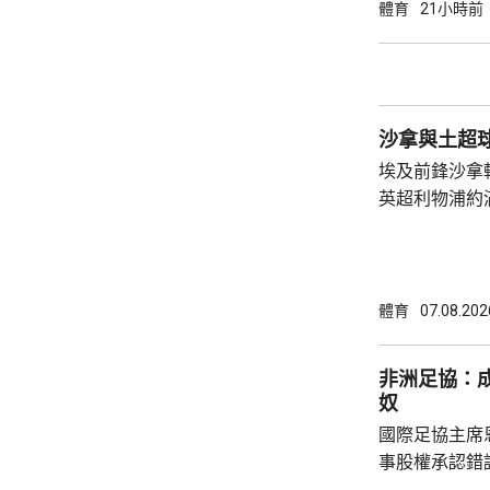
11:6，將與
體育
21小時前
娜是以局數3:
迪在16強面
「刁時」輸14
贏11:8、11:5
沙拿與土超
埃及前鋒沙拿
英超利物浦約
簽約兩年，每
場出席簽約儀
拿表示，無想
加盟是希望為特
體育
07.08.202
布宗向土耳其
將獲得以他命
非洲足協：
另加每個球季
奴
國際足協主席
事股權承認錯
全力支持後，