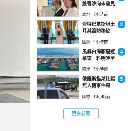
維晉涉向未曾見
面病人開藥 醫
本地
7小時前
委會繼續聆訊
沙特巴基斯坦土
3
耳其簽防務協
議 伊朗籲穆斯
國際
9小時前
林團結
風暴白海豚逼近
4
華東 料明晚至
周一登陸浙閩一
兩岸
5小時前
帶
俄羅斯指萊比錫
5
無人機事件是
「捏造挑釁」
國際
10小時前
更多新聞