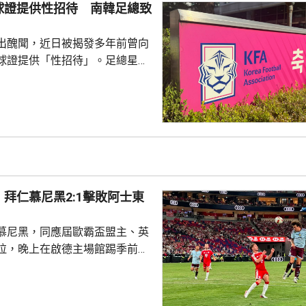
球證提供性招待 南韓足總致
同樣以4:1勝出，在4強將會
出醜聞，近日被揭發多年前曾向
球證提供「性招待」。足總星期
，指對於近期圍繞足總的爭議令
憂深表歉意，承諾進行全面改
組織內部的透明度和誠信，以滿
16年
告顯示，南韓足總在2011年3
期間，曾在首爾、蔚山等地的風
多名外籍球證提供「性招待」，
拜仁慕尼黑2:1擊敗阿士東
由數十萬至近百萬韓...
慕尼黑，同應屆歐霸盃盟主、英
拉，晚上在啟德主場館踢季前熱
 拜仁上半場攻勢佔
門，其中阿利安伊巴謙莫域曾施
線，之後阿歷山大柏夫洛域在禁