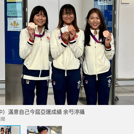
中）滿意自己今屆亞運成績 余芍渟攝
新聞