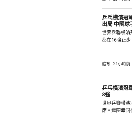
區頂起腳，被
夫亦曾抽射，
乒乓橫濱冠
路開出罰球，
出局 中
局。維拉上半
世界乒聯橫濱
半場初段，維拉
都在16強止
智和，比分是7:
局，輸給南韓
球手，全軍覆沒。 法國的艾歷斯勒
體育
21小時前
一局下，連追
會與張本智和爭入4強。 
局數3:1戰勝
乒乓橫濱冠
晙誠。至於張
8強
空。
世界乒聯橫濱
席。繼陳幸同
賽事2號種子
的施素絲，未遇