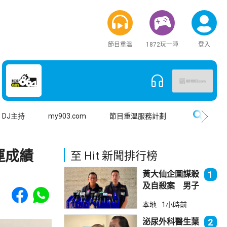
節目重溫
1872玩一陣
登入
搜尋
DJ主持
my903.com
節目重溫服務計劃
運成績
至 Hit 新聞排行榜
黃大仙企圖謀殺
1
及自殺案 男子
Share to Facebook
Share to WhatsApp
斬傷樓上街坊後
本地
1小時前
墮樓亡
泌尿外科醫生葉
2