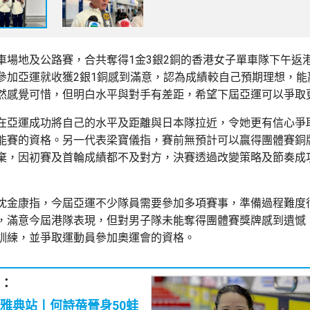
車場地及公路賽，合共奪得1金3銀2銅的香港女子單車隊下午返
參加亞運就收獲2銀1銅感到滿意，認為成績較自己預期理想，能
然感覺可惜，但明白水平與對手有差距，希望下屆亞運可以爭取
在亞運成功將自己的水平及距離與日本隊拉近，令她更有信心爭
能賽的資格。另一代表梁寶儀指，賽前無預計可以贏得團體賽銅
棄，因初賽及首輪成績都不及對方，決賽透過改變策略及節奏成
沈金康指，今屆亞運不少隊員需要參加多項賽事，準備過程難度
，滿意今屆港隊表現，但對男子隊未能奪得團體賽獎牌感到遺憾
訓練，並爭取運動員參加奧運會的資格。
：
雅典站丨何詩蓓晉身50蛙