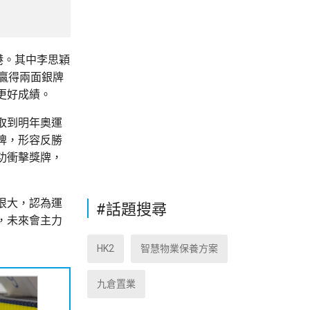
港。其中李思穎
贏得兩面銀牌
更好成績。
取到明年奧運
牌，形容反勝
功衝擊獎牌，
很大，認為運
#話題搜尋
，未來會主力
HK2
智慧物業保養方案
九倉置業