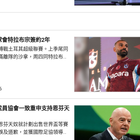
日本的早日希娜爭入4強。早日希
1淘汰中華台北的葉伊恬。 王藝
對中華台北的鄭怡靜，首局打至
:16，但之後表現漸入佳境，連
及11:8反勝，8強會遇...
球會特拉布宗簽約2年
轉戰土耳其超級聯賽。上季尾同
滿離隊的沙拿，周四同特拉布宗
年薪酬1700萬歐元。他在球會主
式，獲數以千計的球迷歡呼。沙
過會受到球迷熱烈歡迎，他今次
拉布宗奪取錦標及榮譽。 特拉
6
證券交易所提交的聲明指，沙特
字命名產品銷售額的20%分成，
成員協會一致重申支持恩芬天
的附加獎金。
恩芬天奴就計劃出售世界盃等賽
誤及道歉，並獲國際足協領導層
非洲足協亦發聲明指，54個成員