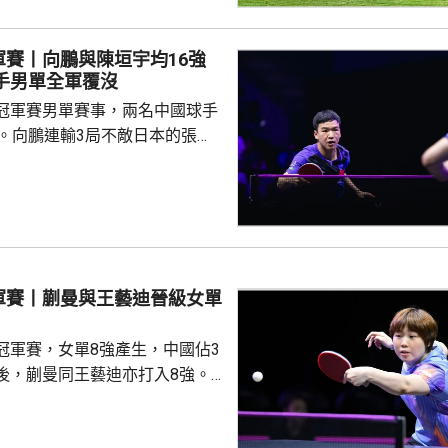
維拉門將比蘇治救出。湯比斯卓
無助而回。到36分鐘，拜仁在左
軍賽丨向鵬與陳垣宇均16強
由南韓後衛金玟哉頂入，打破僵
國球手男單全軍覆沒
場未見具威脅的組織及攻門。 下
冠軍賽男單賽事，兩名中國球手
曾有一次罰球，但...
步。向鵬連輸3局不敵日本的張本
11、8:11及8:11。陳垣宇同樣3
的張禹珍，至此參賽的4名中國
布倫，先失
三局反勝斯洛文尼亞的約奇克，
另外，德國的邱黨以
美國的賈哈，8強對手是南韓的吳
軍賽丨蒯曼與王藝迪晉級女單
禹珍就會硬撼頭號種子松島輝
冠軍賽，女單8強產生，中國佔3
後，蒯曼同王藝迪亦打入8強。
蒯曼，晚上在16強面對羅馬尼亞
太大考驗，連贏11:7、11:6及