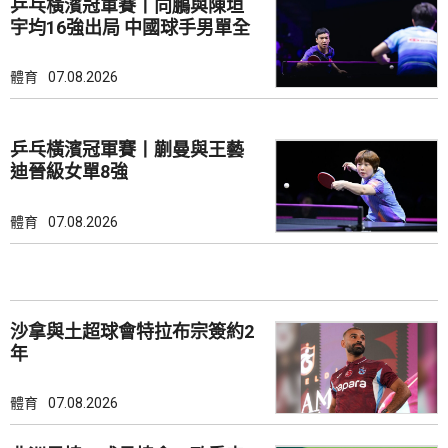
乒乓橫濱冠軍賽丨向鵬與陳垣
宇均16強出局 中國球手男單全
軍覆沒
體育
07.08.2026
乒乓橫濱冠軍賽丨蒯曼與王藝
迪晉級女單8強
體育
07.08.2026
沙拿與土超球會特拉布宗簽約2
年
體育
07.08.2026