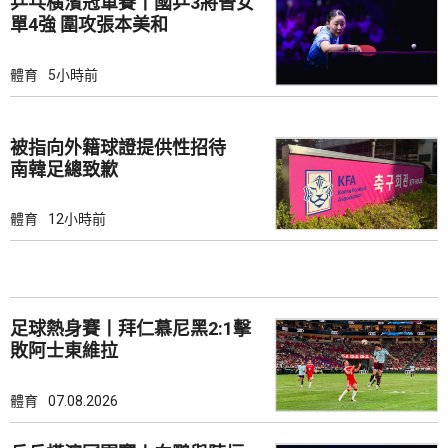
乒乓橫濱冠軍賽丨國乒3將晉女
單4強 圍攻張本美和
體育
5小時前
被指向外籍球證提供性招待
南韓足總致歉
體育
12小時前
足球熱身賽丨拜仁慕尼黑2:1擊
敗阿士東維拉
體育
07.08.2026