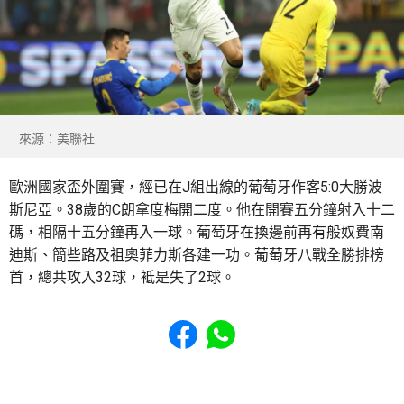
來源：美聯社
歐洲國家盃外圍賽，經已在J組出線的葡萄牙作客5:0大勝波
斯尼亞。38歲的C朗拿度梅開二度。他在開賽五分鐘射入十二
碼，相隔十五分鐘再入一球。葡萄牙在換邊前再有般奴費南
迪斯、簡些路及祖奧菲力斯各建一功。葡萄牙八戰全勝排榜
首，總共攻入32球，袛是失了2球。
Share to Facebook
Share to WhatsApp