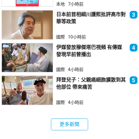
本地
7小時前
日本前首相細川護熙批評高市對
3
華等政策
國際
10小時前
伊媒發放穆傑塔巴視頻 有傳媒
4
發現早前曾播出
國際
4小時前
拜登兒子：父親癌細胞擴散到其
5
他部位 帶來痛苦
國際
4小時前
更多新聞