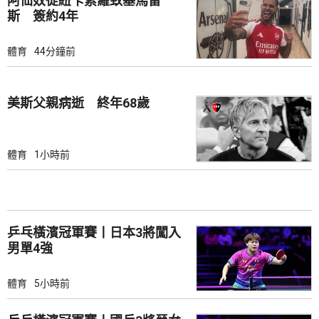
阿仙奴從紐卡素羅致基馬雷
斯 簽約4年
體育
44分鐘前
美斯父親病逝 終年68歲
體育
1小時前
乒乓橫濱冠軍賽丨日本3將闖入
男單4強
體育
5小時前