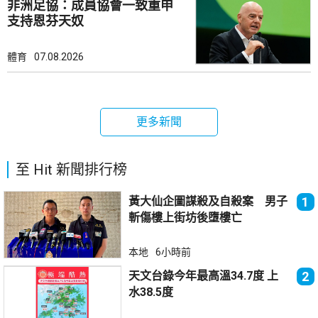
非洲足協：成員協會一致重申
支持恩芬天奴
體育
07.08.2026
更多新聞
至 Hit 新聞排行榜
黃大仙企圖謀殺及自殺案 男子
1
斬傷樓上街坊後墮樓亡
本地
6小時前
天文台錄今年最高溫34.7度 上
2
水38.5度