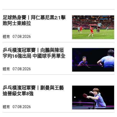
足球熱身賽丨拜仁慕尼黑2:1擊
敗阿士東維拉
體育
07.08.2026
乒乓橫濱冠軍賽丨向鵬與陳垣
宇均16強出局 中國球手男單全
軍覆沒
體育
07.08.2026
乒乓橫濱冠軍賽丨蒯曼與王藝
迪晉級女單8強
體育
07.08.2026