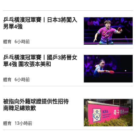
乒乓橫濱冠軍賽丨日本3將闖入
男單4強
體育
6小時前
乒乓橫濱冠軍賽丨國乒3將晉女
單4強 圍攻張本美和
體育
6小時前
被指向外籍球證提供性招待
南韓足總致歉
體育
13小時前