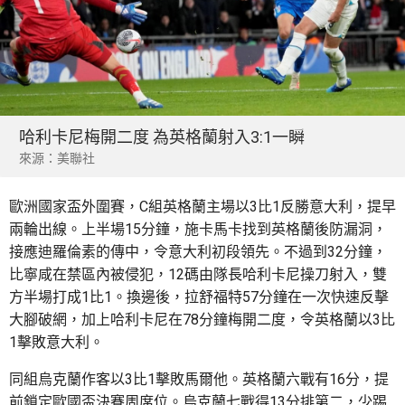
哈利卡尼梅開二度 為英格蘭射入3:1一瞬
來源：美聯社
歐洲國家盃外圍賽，C組英格蘭主場以3比1反勝意大利，提早
兩輪出線。上半場15分鐘，施卡馬卡找到英格蘭後防漏洞，
接應迪羅倫素的傳中，令意大利初段領先。不過到32分鐘，
比寧咸在禁區內被侵犯，12碼由隊長哈利卡尼操刀射入，雙
方半場打成1比1。換邊後，拉舒福特57分鐘在一次快速反擊
大腳破網，加上哈利卡尼在78分鐘梅開二度，令英格蘭以3比
1擊敗意大利。
同組烏克蘭作客以3比1擊敗馬爾他。英格蘭六戰有16分，提
前鎖定歐國盃決賽周席位。烏克蘭七戰得13分排第二，少踢