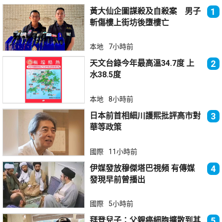
黃大仙企圖謀殺及自殺案 男子
1
斬傷樓上街坊後墮樓亡
本地
7小時前
天文台錄今年最高溫34.7度 上
2
水38.5度
本地
8小時前
日本前首相細川護熙批評高市對
3
華等政策
國際
11小時前
伊媒發放穆傑塔巴視頻 有傳媒
4
發現早前曾播出
國際
5小時前
拜登兒子：父親癌細胞擴散到其
5