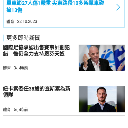
單車節27人傷1嚴重 尖東路段10多架單車碰
撞13傷
體育
22.10.2023
更多即時新聞
國際足協承認出售賽事計劃犯
錯 惟仍全力支持恩芬天奴
體育
3小時前
紐卡素委任38歲的查斯素為新
領隊
體育
6小時前