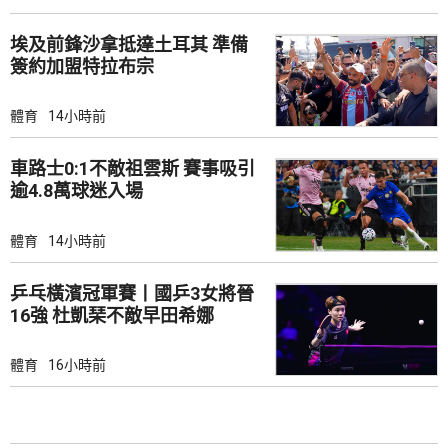
埃及前鋒沙拿抵達土耳其 準備
簽約加盟特拉布宗
體育
14小時前
車路士0:1不敵祖雲斯 賽事吸引
逾4.8萬球迷入場
體育
14小時前
乒乓橫濱冠軍賽丨國乒3女將晉
16強 杜凱琹不敵早田希娜
體育
16小時前