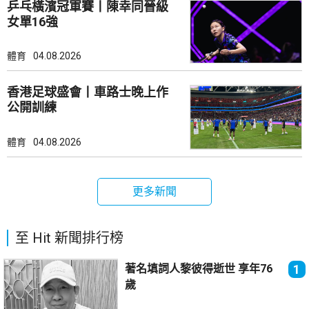
乒乓橫濱冠軍賽丨陳幸同晉級
女單16強
體育
04.08.2026
香港足球盛會丨車路士晚上作
公開訓練
體育
04.08.2026
更多新聞
至 Hit 新聞排行榜
著名填詞人黎彼得逝世 享年76
1
歲