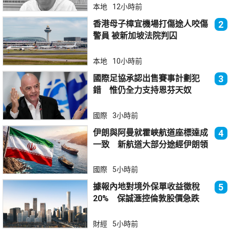
本地
12小時前
香港母子樟宜機場打傷途人咬傷
2
警員 被新加坡法院判囚
本地
10小時前
國際足協承認出售賽事計劃犯
3
錯 惟仍全力支持恩芬天奴
國際
3小時前
伊朗與阿曼就霍峽航道座標達成
4
一致 新航道大部分途經伊朗領
海
國際
5小時前
據報內地對境外保單收益徵稅
5
20% 保誠滙控倫敦股價急跌
財經
5小時前