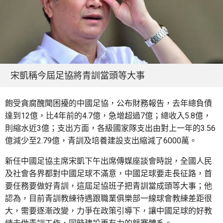
宋凱稱今屆足協將青訓當頭等大事
飽受貪腐醜聞困擾的中國足協，公布財務報告，去年總負債
達到12億，比4年前的4.7億，急增超過7億；總收入5.8億，
則縮水近3億；支出方面，各級國家隊支出由對上一年的3.56
億減少至2.79億，青訓及培養建設支出縮減了6000萬。
新任中國足協主席宋凱下午出席傳媒座談會時說，全國人民
及社會各界都對中國足球不滿意，中國足球要走長征路，首
要任務要做好青訓，這屆足協班子把青訓當成頭等大事；他
認為，目前青訓教練待遇跟職業俱樂部一線球會教練差距很
大，需要逐漸改變，力爭在政策引導下，讓中國足球的好教