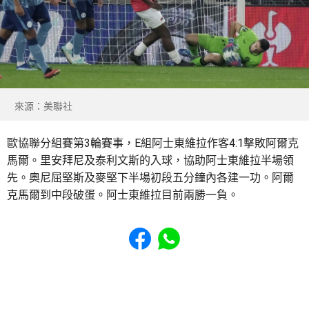
來源：美聯社
歐協聯分組賽第3輪賽事，E組阿士東維拉作客4:1擊敗阿爾克
馬爾。里安拜尼及泰利文斯的入球，協助阿士東維拉半場領
先。奧尼屈堅斯及麥堅下半場初段五分鐘內各建一功。阿爾
克馬爾到中段破蛋。阿士東維拉目前兩勝一負。
Share to Facebook
Share to WhatsApp