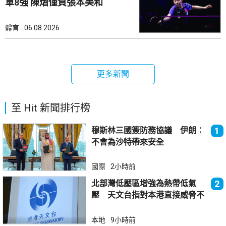
單8強 陳熠僅負張本美和
體育
06.08.2026
更多新聞
至 Hit 新聞排行榜
穆斯林三國簽防務協議 伊朗︰
1
不會為沙特帶來安全
國際
2小時前
北部灣低壓區增強為熱帶低氣
2
壓 天文台指對本港直接威脅不
大
本地
9小時前