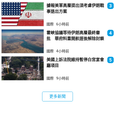
據報美軍高層提出須考慮伊朗戰
3
事退出方案
國際
6小時前
霍峽協議等待伊朗高層最終審
4
批 華府料重開航道後解除封鎖
國際
4小時前
美國上訴法院維持暫停白宮宴會
5
廳項目
國際
9小時前
更多新聞