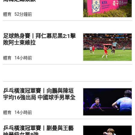
體育
52分鐘前
足球熱身賽丨拜仁慕尼黑2:1擊
敗阿士東維拉
體育
14小時前
乒乓橫濱冠軍賽丨向鵬與陳垣
宇均16強出局 中國球手男單全
軍覆沒
體育
14小時前
乒乓橫濱冠軍賽丨蒯曼與王藝
迪晉級女單8強