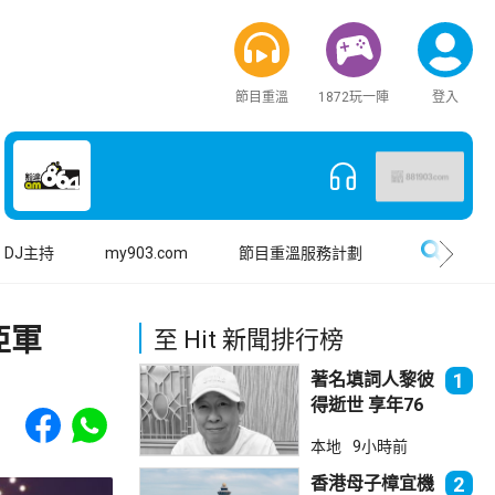
節目重溫
1872玩一陣
登入
搜尋
DJ主持
my903.com
節目重溫服務計劃
亞軍
至 Hit 新聞排行榜
著名填詞人黎彼
1
得逝世 享年76
Share to Facebook
Share to WhatsApp
歲
本地
9小時前
香港母子樟宜機
2