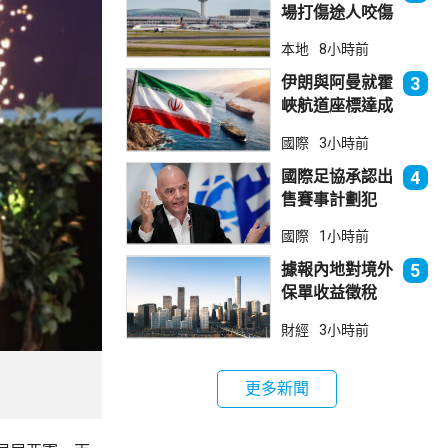
場打傷途人咬傷
警員 被新加坡
本地
8小時前
法院判囚
伊朗與阿曼就霍
3
峽航道座標達成
一致 新航道大
國際
3小時前
部分途經伊朗領
海
國際足協承認出
4
售賽事計劃犯
錯 惟仍全力支
國際
1小時前
持恩芬天奴
據報內地對境外
5
保單收益徵稅
20% 保誠滙控
財經
3小時前
倫敦股價急跌
更多新聞