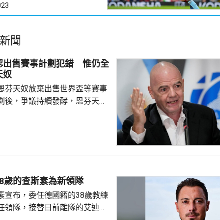
023
新聞
認出售賽事計劃犯錯 惟仍全
天奴
恩芬天奴放棄出售世界盃等賽事
劃後，爭議持續發酵，恩芬天奴
。國際足協領導層周三在摩洛哥
開緊急危機會議，據報會議時間
恩芬天奴發言時承認錯誤及道
會繼續出任主席。 與會的包
夫斯特倫和其他管理委員會成
重申全力支持恩芬天奴，但承認
8歲的查斯素為新領隊
的計劃是犯下錯誤，相關程序本
素宣布，委任德國籍的38歲教練
式處理，強調無意將國際足協
任領隊，接替日前離隊的艾迪賀
前往西班牙，督促球隊的季前操