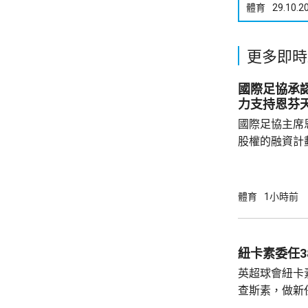
體育
29.10.2
更多即時
國際足協承
力支持恩芬
國際足協主席
股權的融資計
面臨下台壓力
首都拉巴特召
長達7小時，
體育
1小時前
歉，預計他暫時仍
括秘書長格拉
員，會後聲明
紐卡素委任3
出售賽事股權
英超球會紐卡
應以不同的方
查斯素，做新
理...
維。他會立即