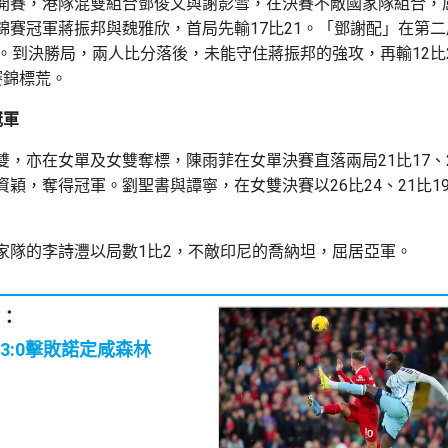
開賽，港隊混雙組合鄧俊文與謝影雪，在決賽不敵國家隊組合，
錦賽冠軍蔣振邦與魏雅欣，首局先輸17比21。「鄧謝配」在第二局
1。到決勝局，兩人比分落後，未能守住蔣振邦的強攻，再輸12比
賽錦標荒。
冠軍
雙，亦在女單及女雙奪標，陳雨菲在女單決賽直落兩局21比17、2
資穎，奪得冠軍。劉聖書與譚寧，在女雙決賽以26比24、21比1
家隊的李詩灃以局數1比2，不敵印尼的喬納坦，屈居亞軍。
：
3:0擊敗諾定咸森林