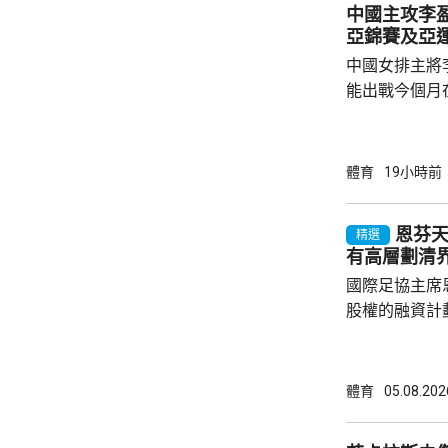
中國主攻李盈
亞錦賽及亞
中國女排主將
能出戰今個月
古屋亞運。 李盈瑩在社交平台發文，指因為心
臟出狀況，成
養。經過綜合
體育
19小時前
運會，感到遺
提，接下來專
恩芬
精選
態。祝願國家
有高層劃清
痊愈之後，再次踏上賽
國際足協主席
家女排訓練，亦
股權的融資計
面臨下台壓力
層，周三在摩
尋求解決方案。 在會前再有國際足協高
體育
05.08.202
芬天奴劃清界
奴領隊雲加發