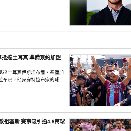
23年連奪兩屆聯賽冠軍，之後轉為
吉達艾阿里。他將是英超歷來第
，新球季首場領軍比賽是本月23
浦。
耳其 準備簽約加盟
抵達土耳其伊斯坦布爾，準備加
拉布宗。他身穿特拉布宗的球
數以百計球迷迎接，再前往接受
交平台發布短片，指很快會同大
滿後離隊，回復自由身。到周
宣布正洽談簽入沙拿，球會主席
賽事吸引逾4.8萬球
行簽約儀式。特拉布宗是土耳其
緊次於費倫巴治、加拉塔沙雷及