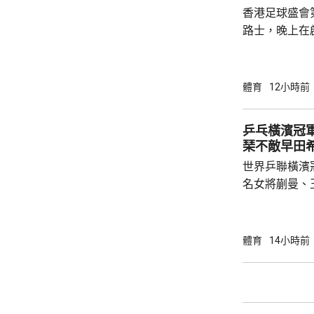
香港足球盛會
比錫達斯，上季
路士，晚上在
達斯。上半場
腳，打成0:0
打破僵局，後
體育
12小時前
網， 鎖定1:0勝局直
現 超過4.3萬名觀眾入場觀賽，氣氛熱烈。有
乒乓橫濱冠軍
祖雲達斯球迷
琹不敵早田
更緊湊，亦提
世界乒聯橫濱
與家人來港支持
名女將蒯曼、
單16強。 蒯曼出戰印度的巴特拉，未遇太大
考驗，以直落3局
16強將迎戰羅馬尼
體育
14小時前
日本的伊藤美誠
贏3局11:1、
南韓的李恩惠
11:3、12:10