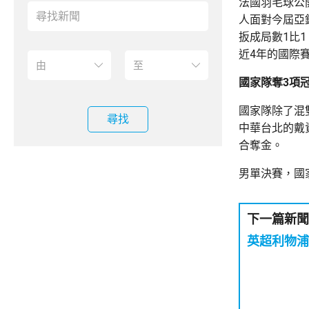
法國羽毛球公
人面對今屆亞
扳成局數1比
近4年的國際
國家隊奪3項
國家隊除了混
尋找
中華台北的戴
合奪金。
男單決賽，國
下一篇新聞
英超利物浦