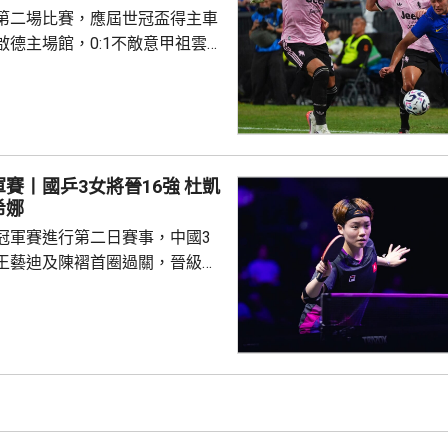
第二場比賽，應屆世冠盃得主車
取得聯賽季軍，將參與歐霸...
啟德主場館，0:1不敵意甲祖雲
雙方互有攻勢，但都欠臨門一
平手。換邊後68分鐘，祖雲達斯
備入替的錫高華禁區外勁射破
至完場。 球迷滿意兩隊表
賽丨國乒3女將晉16強 杜凱
盛讚錫高華射入世界波，令賽事
希娜
升陣中士氣。有台灣初中生特意
冠軍賽進行第二日賽事，中國3
祖雲達斯，...
王藝迪及陳褶首圈過關，晉級女
11:1、11:7及11:7勝出，在
亞的施素絲。 王藝迪對戰
，首局先輸8:11的情況下，連
11:9及11:3出線16強。陳褶出戰
，在連輸2局的劣勢下，連追3局
及11:3實現逆轉，...