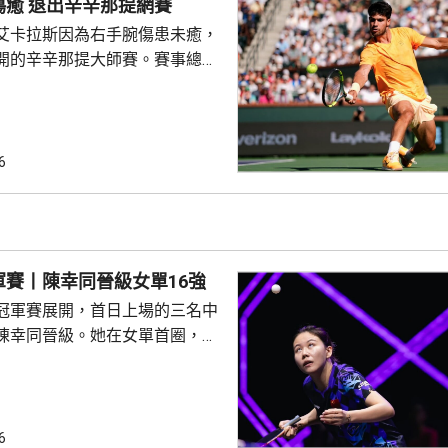
艾卡拉斯未傷癒 退出辛辛那提網賽
過傳媒報道才得知，認為取消計
艾卡拉斯因為右手腕傷患未癒，
，亦母庸置疑，堅信一個獨立的
開的辛辛那提大師賽。賽事總監
承諾、透明及誠信服務足球運
卡拉正盡力，希望盡快重返賽
復，未來再參賽。 世界排名
斯，自4月中參加巴塞羅那公開
傷未再參賽，缺席法國公開賽，
6
標賽等多項草地賽事。他近期在
照片及短片，顯示有進行訓練，
加本月下旬開鑼的美國公開賽，
軍賽丨陳幸同晉級女單16強
冠軍賽展開，首日上場的三名中
陳幸同晉級。她在女單首圈，以
南韓的金娜英，晉級16強，比分
:5及11:7。不過溫瑞博同周啟豪都
步。溫瑞博以局數1:3不敵葡萄
；周啟豪面對頭號種子、日本的
6