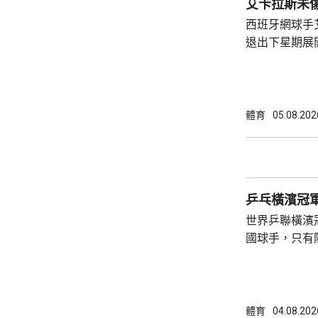
劃，他都是透
西班牙網球手
劃絕對有必要
退出下星期展
國際足協能以
表示，知道艾
動...
場，祝願他早日康
第二的艾卡拉
賽後，一直養
體育
05.08.202
以及溫布頓錦
社交平台上載
他亦已報名參
尋求衛冕。
乒乓橫濱冠
世界乒聯橫濱
國球手，只有
直落三局擊敗
是11:6、11
在男單首圈止
牙的格拉爾多
體育
04.08.202