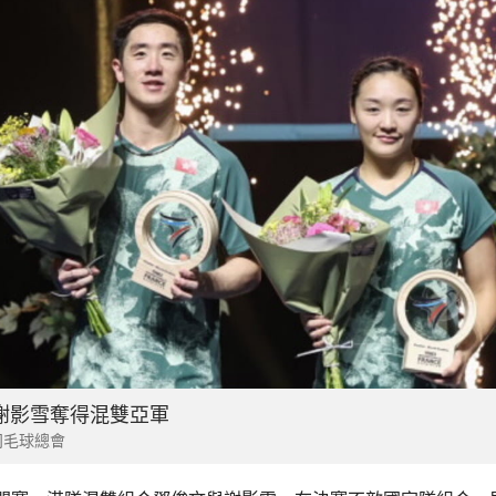
謝影雪奪得混雙亞軍
羽毛球總會