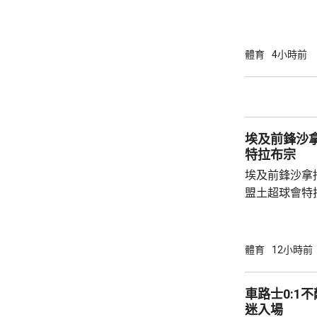
練。 查斯素曾執教奧地利的薩爾斯堡，在
2021至20
帶領沙特球會
體育
4小時前
二年輕的領隊
日主場對利物
埃及前鋒沙拿抵達土
特拉布宗
埃及前鋒沙拿
盟土超球會特
衣，抵步後獲
體檢。他在社
家見面。 34歲的沙拿上季同效力了9年的英超
體育
12小時前
球會利物浦約
二，特拉布宗
車路士0:1不敵祖雲斯 
表示周四將舉
迷入場
第四大球會，