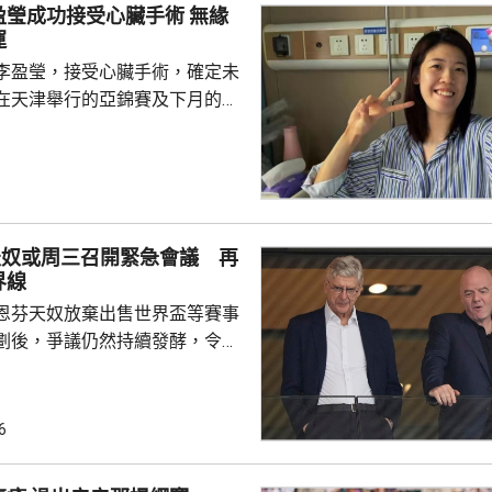
瑩成功接受心臟手術 無緣
運
李盈瑩，接受心臟手術，確定未
在天津舉行的亞錦賽及下月的名
功接受手術，現已出院回家休
評估，確定無緣本屆亞錦賽與亞
憾，強調健康永遠是一切的前
注術後康復，一步一步調整狀
天奴或周三召開緊急會議 再
隊在賽事中取得好成績，也期待
界線
場。 李盈瑩4月跟隨國
恩芬天奴放棄出售世界盃等賽事
列入中國女排30人大名單...
劃後，爭議仍然持續發酵，令他
。報道指，他召集國際足協高
洛哥召開緊急會議磋商，期望能
層與恩
6
線。擔任全球發展總監的前阿仙
聲明指，沒有參與這項戰略計