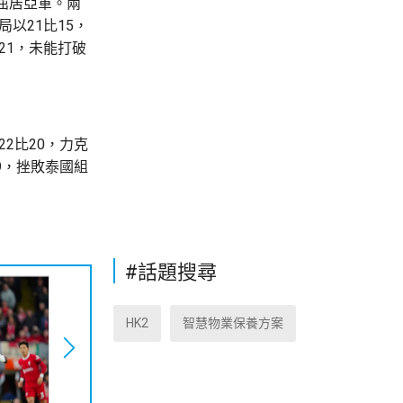
屈居亞軍。兩
以21比15，
21，未能打破
2比20，力克
9，挫敗泰國組
#話題搜尋
HK2
智慧物業保養方案