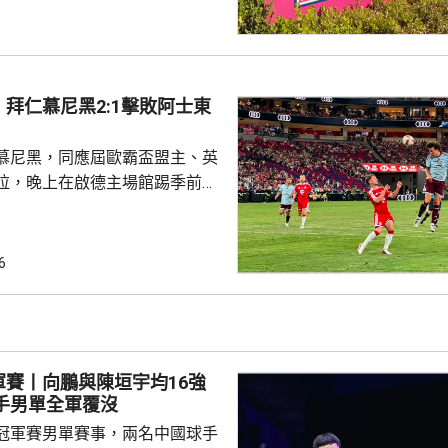
組織內部的透明度和誠信，以滿
16年
告顯示，南韓足總在2011年3
期間，曾在首爾、蔚山等地的風
拜仁慕尼黑2:1擊敗阿士東
多名外籍球證提供「性招待」，
由數十萬至近百萬韓...
慕尼黑，同應屆歐霸盃盟主、英
拉，晚上在啟德主場館踢季前熱
 拜仁上半場攻勢佔
門，其中阿利安伊巴謙莫域曾施
線，之後阿歷山大柏夫洛域在禁
6
維拉門將比蘇治救出。湯比斯卓
無助而回。到36分鐘，拜仁在左
由南韓後衛金玟哉頂入，打破僵
場未見具威脅的組織及攻門。 下
軍賽丨向鵬與陳垣宇均16強
曾有一次罰球，但...
國球手男單全軍覆沒
冠軍賽男單賽事，兩名中國球手