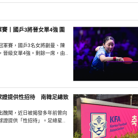
三度落後下，激戰7局，4:3力
出線。 篠塚大登晚上對
..
賽丨國乒3將晉女單4強 圍
冠軍賽，國乒3名女將蒯曼、陳
，晉級女單4強。剩餘一席，由
姐張本美和取得。 被列為2
晚上迎戰日本的早田希娜，迅速
局11:7、11:8及11:4；早田希
12:10扳回一局，但未能保持氣
局再贏11:6，以大分4:1鎖定勝
球證提供性招待 南韓足總致
同樣以4:1勝出，在4強將會
出醜聞，近日被揭發多年前曾向
球證提供「性招待」。足總星期
，指對於近期圍繞足總的爭議令
憂深表歉意，承諾進行全面改