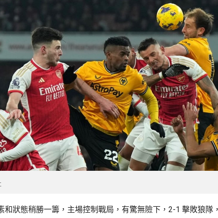
社
素和狀態稍勝一籌，主場控制戰局，有驚無險下，2-1 擊敗狼隊