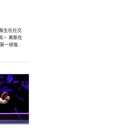
舊生在社交
。 美斯在
入第一球後激
隊友支持，
父親一...