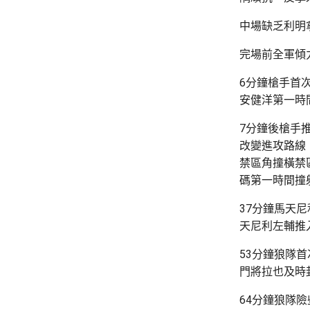
中場缺乏利明
完場前全軍傾
6分鐘槍手首
安健洋第一時
7分鐘後槍手
改變進攻路線
禁區角撞橫禁
碼第一時間撞
37分鐘馬天
天尼利左輔推
53分鐘狼隊
門將拉也及時
64分鐘狼隊