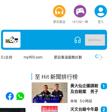
節目重溫
1872玩一陣
登入
搜尋
DJ主持
my903.com
節目重溫服務計劃
至 Hit 新聞排行榜
黃大仙企圖謀殺
1
及自殺案 男子
Share to Facebook
Share to WhatsApp
斬傷樓上街坊後
本地
5小時前
墮樓亡
天文台錄今年最
2