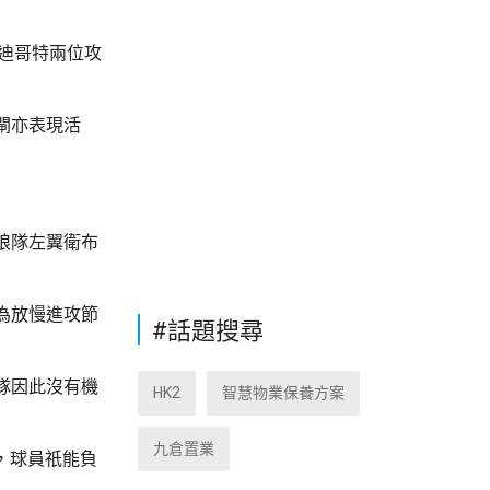
奧迪哥特兩位攻
閘亦表現活
狼隊左翼衛布
為放慢進攻節
#話題搜尋
隊因此沒有機
HK2
智慧物業保養方案
九倉置業
，球員祇能負