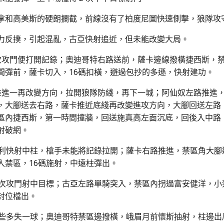
拿和高美斯的硬朗攔截，前線沒有了柏度尼圖快速側擊，狼隊攻
力反撲，引起混亂，古亞快射追近，但未能改變大局。
次攻門便打開記錄；奧迪哥特右路送前，薩卡邊線撥橫捷西斯，
間彈前，薩卡切入，16碼扣橫，避過包抄的多遜，快射建功。
推進一再改變方向，拉開狼隊防綫，再下一城；阿仙奴左路推進
，大腳送去右路，薩卡推近底綫再改變進攻方向，大腳回送左路
區內捷西斯，第一時間撞牆，回送施真高左面沉底，回後入中路，
射破網。
尼利快射中柱，槍手未能將記錄拉開；薩卡右路推進，禁區角大腳
入禁區，16碼施射，中遠柱彈出。
首次攻門射中目標；古亞左路單騎突入，禁區內拐過富安健洋，小
封位檔出。
險些多失一球；奧迪哥特禁區邊撥橫，峨眉月前懷斯抽射，柱邊出