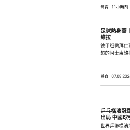
革，保證加強
體育
11小時前
足公眾的期望。 南韓傳媒近日報道，20
一份政府審計報
月至翌年3月
足球熱身賽丨
俗場所，向十
維拉
每人涉及的費用
德甲班霸拜仁
超的阿士東維
身賽。拜仁最終贏2:1。
優，有多次埋
射，貼柱出底
體育
07.08.202
區頂起腳，被
夫亦曾抽射，
路開出罰球，
局。維拉上半
乒乓橫濱冠
半場初段，維拉
出局 中
世界乒聯橫濱