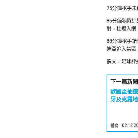
75分鐘槍手
86分鐘狼隊
射，柱邊入網
88分鐘槍手
迪亞追入禁區
撰文：足球評
下一篇新聞
歐國盃抽籤
牙及克羅地
體育
02.12.2