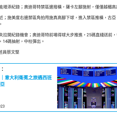
未能增添紀錄；奧迪哥特禁區邊撥橫，薩卡左腳施射，僅僅越楣高
追近；施美度右邊禁區角拍甩施真高腳下球，進入禁區推橫，古亞 
。
錯失拉開紀錄機會；奧迪哥特前場得球大步推進，25碼直綫送前
，14碼抽射，中柱彈出。
述員蔡文堅
：
｜意大利衛冕之旅遇西班
亞
023