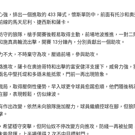
心強，排出一個進取的 433 陣式，懷斯單防中，前面有托沙和
前線的馬天尼利、捷西斯和薩卡。
防守的狼隊，槍手開賽後輕易取得主動，前場地波推進，一對二
和施真高輪流出擊，開賽 13分鐘內，分別貢獻出一個助攻。
力不大，不時棄守為攻，壓過前場，參與助攻。
路進攻，薩卡在奧迪哥特和出擊的富安健洋支援下，威脅力強，
兩名中堅托堤和多遜未能抵禦，門前一再出現險象。
戰局，取得壓倒性優勢，早入球更令球員愈踢愈順，他們隨後稍
在腳，表現輕鬆，仿似練波。
有作出改變，依然未向狼隊施加壓力，球員繼續控球在腳，但狼
擊。
52，希望穩守突擊，但阿仙奴不停改變方向進攻，防綫一再被扯開
未能發揮，上半場僅得 2 次不中目標射門。