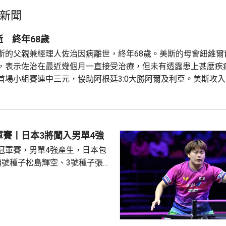
新聞
 終年68歲
斯的父親兼經理人佐治因病離世，終年68歲。美斯的母會紐維爾
，表示佐治在最近幾個月一直接受治療，但未有透露患上甚麼疾病
首場小組賽連中三元，協助阿根廷3:0大勝阿爾及利亞。美斯攻
後表示，落淚與體育無關，指自己經歷了艱難複雜的日子，感謝
對。 美斯在童年時去到西班牙巴塞羅那，其後加入巴塞青訓學院，他
軍賽丨日本3將闖入男單4強
冠軍賽，男單4強產生，日本包
頭號種子松島輝空、3號種子張本
登。南韓的吳晙誠獲得最後一
戰情緊湊，張本以19:17險
再連贏3局11:9、11:4及
分4:0勝出，在4強將硬撼松島輝