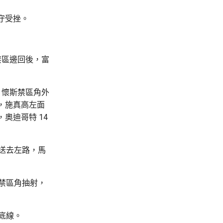
守受挫。
禁區邊回後，富
，懷斯禁區角外
，施真高左面
奧迪哥特 14
送去左路，馬
禁區角抽射，
底線。