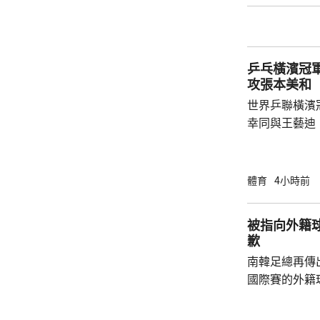
空；而松島就在
克南韓的張禹珍，驚險
陣2號種子、法.
乒乓橫濱冠軍
攻張本美和
世界乒聯橫濱
幸同與王藝迪
頭號種子、日本一
號種子蒯曼，
進入狀態，連贏3
體育
4小時前
娜在第4局，以
勢；蒯曼在第5
被指向外籍
局。 張本美和在晚上的另一場8強賽，對戰南
歉
韓一姐申裕斌，
南韓足總再傳
對...
國際賽的外籍
六發聲明致歉
公眾失望和擔