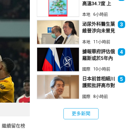
高溫34.7度 上
水38.5度
本地
6小時前
泌尿外科醫生葉
3
維晉涉向未曾見
面病人開藥 醫
本地
11小時前
委會繼續聆訊
據報華府評估俄
4
羅斯或於5年內
發動攻擊 測試
國際
10小時前
北約集體防禦
日本前首相細川
5
護熙批評高市對
華等政策
國際
8小時前
更多新聞
，繼續留在榜