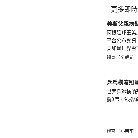
更多即時
美斯父親病逝
阿根廷球王美
平台公布死訊
美加墨世界盃
動落淚。他賽
體育
5分鐘前
希望他堅強面
乒乓橫濱冠
世界乒聯橫濱
攬3席，包括
智和及篠塚大
席。 晚上的8強賽，張本智和出戰法國的阿歷
斯勒布倫，首局
勝，他士氣大振，
體育
3小時前
11:9，以大