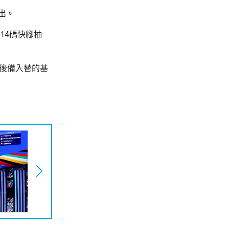
出。
14碼快腳抽
，後備入替的基