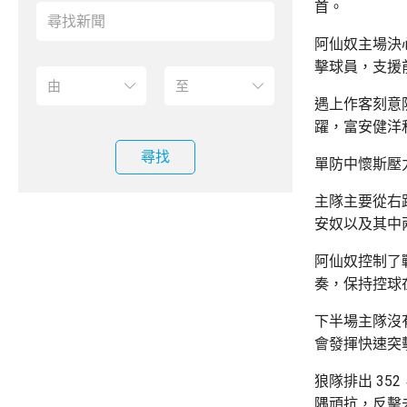
首。
阿仙奴主場決
擊球員，支援
遇上作客刻意
躍，富安健洋
尋找
單防中懷斯壓
主隊主要從右
安奴以及其中
阿仙奴控制了
奏，保持控球
下半場主隊沒
會發揮快速突
狼隊排出 3
隅頑抗，反擊