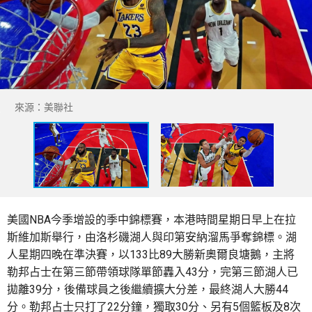
來源：美聯社
美國NBA今季增設的季中錦標賽，本港時間星期日早上在拉
斯維加斯舉行，由洛杉磯湖人與印第安納溜馬爭奪錦標。湖
人星期四晚在準決賽，以133比89大勝新奧爾良塘鵝，主將
勒邦占士在第三節帶領球隊單節轟入43分，完第三節湖人已
拋離39分，後備球員之後繼續擴大分差，最終湖人大勝44
分。勒邦占士只打了22分鐘，獨取30分、另有5個籃板及8次