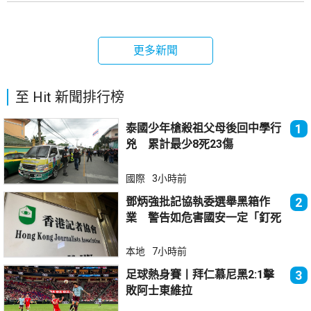
更多新聞
至 Hit 新聞排行榜
泰國少年槍殺祖父母後回中學行
1
兇 累計最少8死23傷
國際
3小時前
鄧炳強批記協執委選舉黑箱作
2
業 警告如危害國安一定「釘死
你」
本地
7小時前
足球熱身賽丨拜仁慕尼黑2:1擊
3
敗阿士東維拉