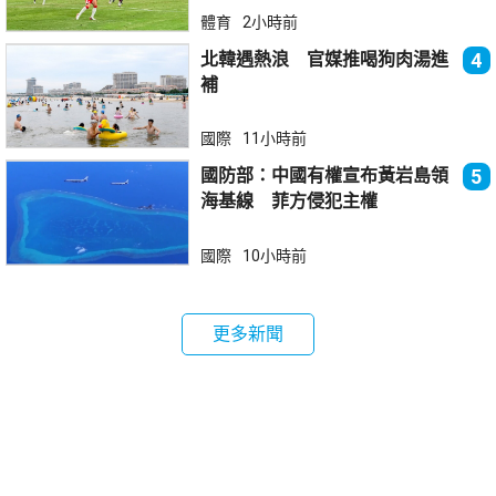
體育
2小時前
北韓遇熱浪 官媒推喝狗肉湯進
4
補
國際
11小時前
國防部：中國有權宣布黃岩島領
5
海基線 菲方侵犯主權
國際
10小時前
更多新聞