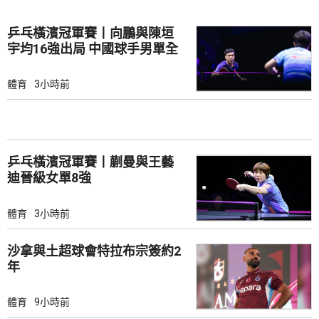
乒乓橫濱冠軍賽丨向鵬與陳垣
宇均16強出局 中國球手男單全
軍覆沒
體育
3小時前
乒乓橫濱冠軍賽丨蒯曼與王藝
迪晉級女單8強
體育
3小時前
沙拿與土超球會特拉布宗簽約2
年
體育
9小時前