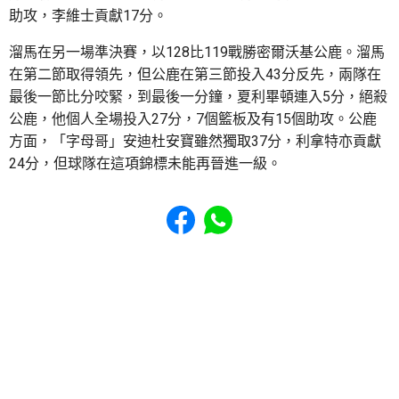
助攻，李維士貢獻17分。
溜馬在另一場準決賽，以128比119戰勝密爾沃基公鹿。溜馬
在第二節取得領先，但公鹿在第三節投入43分反先，兩隊在
最後一節比分咬緊，到最後一分鐘，夏利畢頓連入5分，絕殺
公鹿，他個人全場投入27分，7個籃板及有15個助攻。公鹿
方面，「字母哥」安迪杜安寶雖然獨取37分，利拿特亦貢獻
24分，但球隊在這項錦標未能再晉進一級。
Share to Facebook
Share to WhatsApp