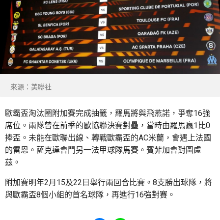
來源：美聯社
歐霸盃淘汰圈附加賽完成抽籤，羅馬將與飛燕諾，爭奪16強
席位。兩隊曾在前季的歐協聯決賽對壘，當時由羅馬贏1比0
捧盃。未能在歐聯出線、轉戰歐霸盃的AC米蘭，會遇上法國
的雷恩。薩克達會鬥另一法甲球隊馬賽。賓菲加會對圖盧
茲。
附加賽明年2月15及22日舉行兩回合比賽。8支勝出球隊，將
與歐霸盃8個小組的首名球隊，再進行16強對賽。
Share to Facebook
Share to WhatsApp