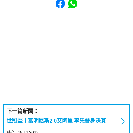
下一篇新聞：
世冠盃丨富明尼斯2:0艾阿里 率先晉身決賽
體育
18.12.2023