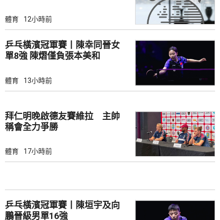
體育
12小時前
乒乓橫濱冠軍賽丨陳幸同晉女
單8強 陳熠僅負張本美和
體育
13小時前
拜仁明晚啟德友賽維拉 主帥
稱會全力爭勝
體育
17小時前
乒乓橫濱冠軍賽丨陳垣宇及向
鵬晉級男單16強