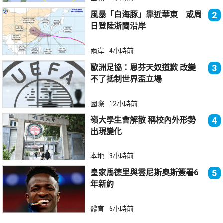
風暴「白海豚」靠近華東 或周
2
日登陸浙閩沿岸
兩岸
4小時前
歐洲足協：恩芬天奴道歉 改變
3
不了抵制世界盃立場
國際
12小時前
嶺大學生會解散 稱校內外形勢
4
出現變化
本地
9小時前
皇家馬德里與雲尼斯奧斯簽署6
5
年新約
體育
5小時前