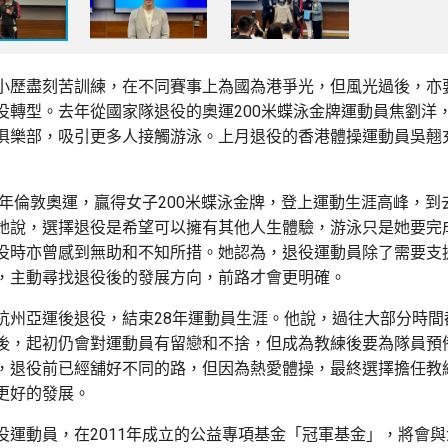
小歷盡刻苦訓練，在不同賽事上為國為港爭光，但風光過後，亦
役轉型。去年從國家隊退役的奧運200米蝶泳金牌運動員焦劉洋
俱樂部，吸引更多人接觸游泳。上月退役的香港體操運動員吳翹
12年倫敦奧運，贏得女子200米蝶泳金牌，登上運動生涯高峰，到
她說，選擇退役是希望可以擁有其他人生體驗，游泳只是她要完
役時亦曾感到無助和不知所措。她認為，退役運動員除了需要支
，主動尋找退役後的發展方向，前路才會更明確。
杭州亞運後退役，結束28年運動員生涯。他說，過往大部分時間
後，起初仍會對運動員有留戀和不捨，但成為教練後要為隊員預
，退役前已經舖好不同的路，但因為熱愛體操，最終選擇擔任教
更好的發展。
役運動員，在2011年成立的公益專項基金「冠軍基金」，將會