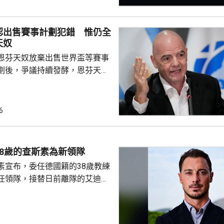
比分是11:8、9:11、11:9及
認出售賽事計劃犯錯 惟仍全
6強將硬撼3號種子、日本的張本智
天奴
16強全部產生，日本同南韓各佔...
恩芬天奴放棄出售世界盃等賽事
劃後，爭議持續發酵，恩芬天奴
。國際足協領導層周三在摩洛哥
開緊急危機會議，據報會議時間
恩芬天奴發言時承認錯誤及道
6
會繼續出任主席。 與會的包
夫斯特倫和其他管理委員會成
重申全力支持恩芬天奴，但承認
8歲的查斯素為新領隊
的計劃是犯下錯誤，相關程序本
素宣布，委任德國籍的38歲教練
式處理，強調無意將國際足協
任領隊，接替日前離隊的艾迪賀
前往西班牙，督促球隊的季前操
23年連奪兩屆聯賽冠軍，之後轉為