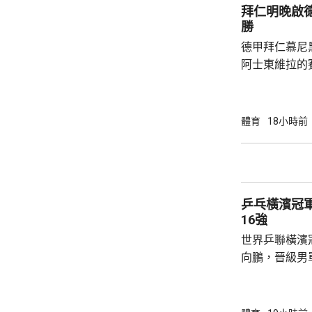
氣勢，張本美和
拜仁明晚啟
12:10及11:
勝
德甲拜仁慕尼
阿士東維拉的
記者會表示，
將有不少優秀
球隊本身整體
體育
18小時前
為目標，但比
重視球員的態
門將紐亞，將會擔任隊
標，甘賓尼說
乒乓橫濱冠
標，每位球員必
16強
世界乒聯橫濱
向鵬，晉級男單16強。 
國名將高茨，
都控制大局，最終
11:2勝出；