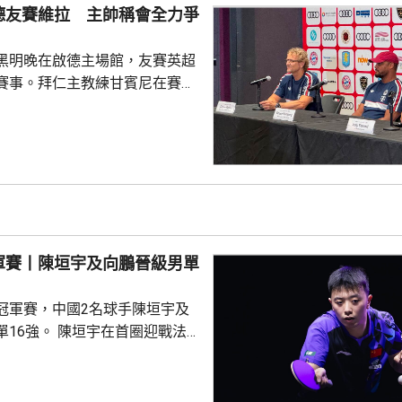
絕地反擊 ，連追3局11: 5、
德友賽維拉 主帥稱會全力爭
5逆轉晉級。 男單16強賽事...
黑明晚在啟德主場館，友賽英超
賽事。拜仁主教練甘賓尼在賽前
維拉是一隊頂尖球隊，相信明晚
球員上陣，賽事將有助更加理解
能力。他表示，明天將會以爭勝
起以賽果定義兩隊實力，將會更
度及能力。至於考慮季後退役的
長。 被問到新賽季目
，會爭取歐聯奪標，要達到這目
軍賽丨陳垣宇及向鵬晉級男單
須具備實力，在夏季轉會窗...
冠軍賽，中國2名球手陳垣宇及
陳垣宇在首圈迎戰法
除了第2局遇到阻力外，大部份
以直落3局11:5、12:10及
下一圈將會同南韓的張禹珍爭奪8