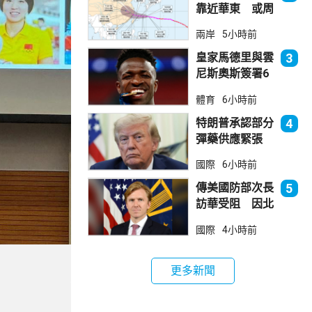
靠近華東 或周
日登陸浙閩沿岸
兩岸
5小時前
皇家馬德里與雲
3
尼斯奧斯簽署6
年新約
體育
6小時前
特朗普承認部分
4
彈藥供應緊張
稱霍峽協議未達
國際
6小時前
成
傳美國防部次長
5
訪華受阻 因北
京不滿美對台軍
國際
4小時前
售
更多新聞