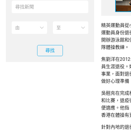
精英運動員從
運動員身份退
開辦游泳館和
隊體操教練。
尋找
焦劉洋在20
員生涯退役。
事業，面對退
做好心理準備
吳翹充在完成
和比賽，退疫
便適應。他指
香港在體操有
針對內地的退