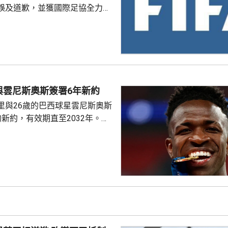
誤及道歉，並獲國際足協全力支
化解歐洲足協杯葛世界盃等賽事
是撤回出售賽事股權的提議，第
這類破壞比賽面貌的行徑絕不再
件仍未達到。聲明同時重申對恩
際足協主席失去信心。國際職業
與雲尼斯奧斯簽署6年新約
指責恩芬天奴嚴重濫用職權。
里與26歲的巴西球星雲尼斯奧斯
新約，有效期直至2032年。雙
是雲尼斯奧斯原有
年。早前有報道指，英超阿仙奴
盟。雲尼斯奧斯在2018年由巴甲
皇馬，先後上陣375場賽事，入
助皇馬奪得14項錦標，包括三度
及兩次成為歐聯冠軍。皇馬形容
隊會歷史上最成功時期之一的關