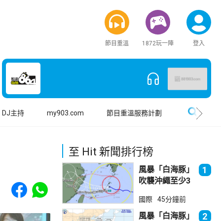
節目重溫
1872玩一陣
登入
搜尋
DJ主持
my903.com
節目重溫服務計劃
至 Hit 新聞排行榜
風暴「白海豚」
1
吹襲沖繩至少3
Share to Facebook
Share to WhatsApp
傷 近500航班
國際
45分鐘前
取消
風暴「白海豚」
2