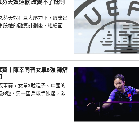
恩芬天奴道歉 改變不了抵制
恩芬天奴在巨大壓力下，放棄出
事股權的融資計劃後，繼績面臨
際足協領導層在摩洛哥首都拉巴
機會議，恩芬天奴承認錯誤及道
會後發聲明，重申全力支持恩芬
出售賽事股權的計劃是犯下錯
事會和211個成員協會道歉，承
賽丨陳幸同晉女單8強 陳熠
發生。 歐洲足協表示，
和
道歉，改變不了他們抵制世界盃
冠軍賽，女單3號種子、中國的
賽事的立場，他們對恩芬...
級8強，另一國乒球手陳熠，激
僅負頭號種子、日本的張本美和，
陳幸同在次圈對陣法國的帕維迪，
以直落3局11:8、11:2及11:2
撼張本美和，過程緊湊，她在領
1及11:9的大好形勢下，未能保持