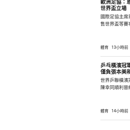
歐洲足協：
世界盃立場
國際足協主席
售世界盃等賽
下台壓力。國
特召開緊急危
歉；國際足協
體育
13小時前
天奴，但承認
誤，已致函理
乒乓橫濱冠軍
諾會確保類似事件不再
僅負張本美
恩芬天奴作出
世界乒聯橫濱
等國際足協相關
陳幸同順利晉
戰5局，2:3
無緣出線。 
全場控制大局下，
體育
14小時前
橫掃；陳熠硬
先兩局13:1