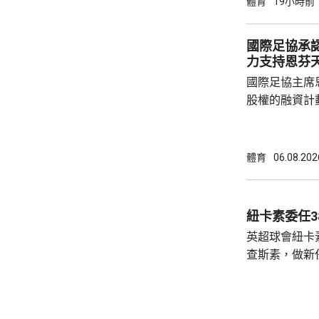
體育
19小時前
強席位。 向鵬在首圈出戰俄羅斯球手西多倫
科，贏3:1，4局
國際足協承
11:8，在1
力支持恩芬
和。 男單
國際足協主席
股權的融資計
面臨下台壓力
首都拉巴特召
長達7小時，
體育
06.08.202
歉，預計他暫時仍
括秘書長格拉
員，會後聲明
紐卡素委任3
出售賽事股權
英超球會紐卡
應以不同的方
查斯素，做新
理...
維。他會立即
練。 查斯素曾執教奧地利的薩爾斯堡，在
2021至20