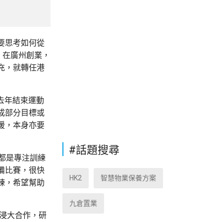
要思考如何從
，在廣州創業，
充，就轉任港
去年結束運動
成部分目標或
援，本身亦要
#話題搜尋
都是專注訓練
備比賽，很快
HK2
智慧物業保養方案
練，希望幫助
九倉置業
與浸大合作，研