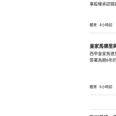
事股權承認錯
持後，仍未能
的威脅。 歐洲足協發表聲明，指他們提出了明
確條件，第一
體育
4小時前
二是必須確保
犯。但這些條
芬天奴擔任國
皇家馬德里
足球員協會則
西甲皇家馬德
簽署為期6年的
方未有透露財務條款。 今年
合約的最後一
有意羅致他加
法林明高轉投
體育
6小時前
了128球，協
西甲封王，以
雲尼斯奧斯是
鍵球員。