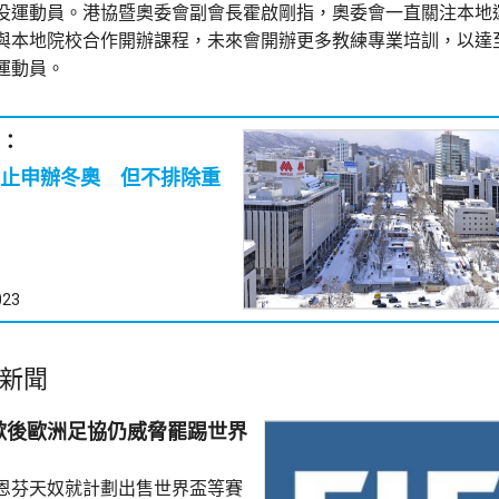
役運動員。港協暨奧委會副會長霍啟剛指，奧委會一直關注本地
與本地院校合作開辦課程，未來會開辦更多教練專業培訓，以達
運動員。
：
止申辦冬奧 但不排除重
023
新聞
歉後歐洲足協仍威脅罷踢世界
恩芬天奴就計劃出售世界盃等賽