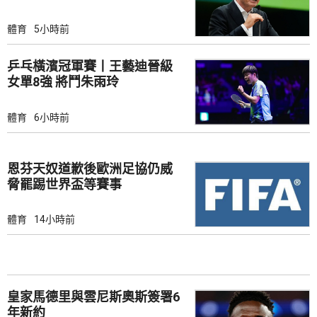
體育
5小時前
乒乓橫濱冠軍賽丨王藝迪晉級
女單8強 將鬥朱雨玲
體育
6小時前
恩芬天奴道歉後歐洲足協仍威
脅罷踢世界盃等賽事
體育
14小時前
皇家馬德里與雲尼斯奧斯簽署6
年新約