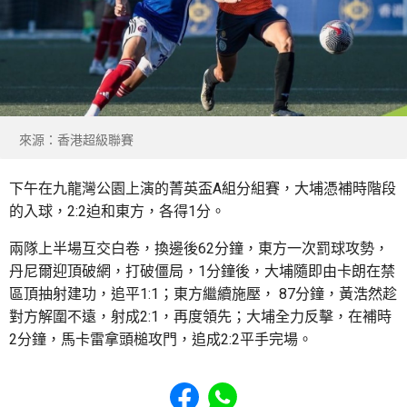
來源：香港超級聯賽
下午在九龍灣公園上演的菁英盃A組分組賽，大埔憑補時階段
的入球，2:2迫和東方，各得1分。
兩隊上半場互交白卷，換邊後62分鐘，東方一次罰球攻勢，
丹尼爾迎頂破網，打破僵局，1分鐘後，大埔隨即由卡朗在禁
區頂抽射建功，追平1:1；東方繼續施壓， 87分鐘，黃浩然趁
對方解圍不遠，射成2:1，再度領先；大埔全力反擊，在補時
2分鐘，馬卡雷拿頭槌攻門，追成2:2平手完場。
Share to Facebook
Share to WhatsApp