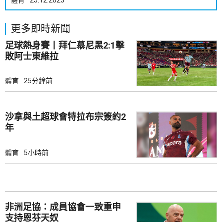
體育
25.12.2023
更多即時新聞
足球熱身賽丨拜仁慕尼黑2:1擊
敗阿士東維拉
體育
25分鐘前
沙拿與土超球會特拉布宗簽約2
年
體育
5小時前
非洲足協：成員協會一致重申
支持恩芬天奴