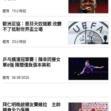
體育
15小時前
歐洲足協：恩芬天奴道歉 改變
不了抵制世界盃立場
體育
23小時前
乒乓橫濱冠軍賽丨陳幸同晉女
單8強 陳熠僅負張本美和
體育
06.08.2026
拜仁明晚啟德友賽維拉 主帥
稱會全力爭勝