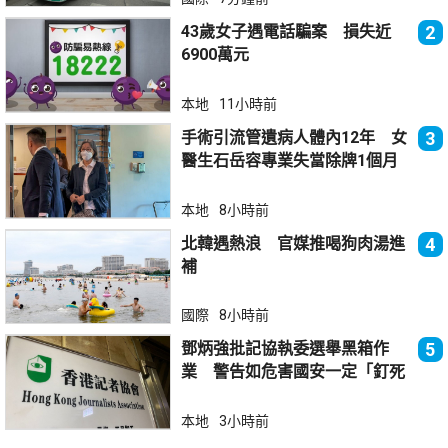
43歲女子遇電話騙案 損失近
2
6900萬元
本地
11小時前
手術引流管遺病人體內12年 女
3
醫生石岳容專業失當除牌1個月
本地
8小時前
北韓遇熱浪 官媒推喝狗肉湯進
4
補
國際
8小時前
鄧炳強批記協執委選舉黑箱作
5
業 警告如危害國安一定「釘死
你」
本地
3小時前