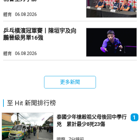
體育
06.08.2026
乒乓橫濱冠軍賽丨陳垣宇及向
鵬晉級男單16強
體育
06.08.2026
更多新聞
至 Hit 新聞排行榜
泰國少年槍殺祖父母後回中學行
1
兇 累計最少8死23傷
國際
7分鐘前