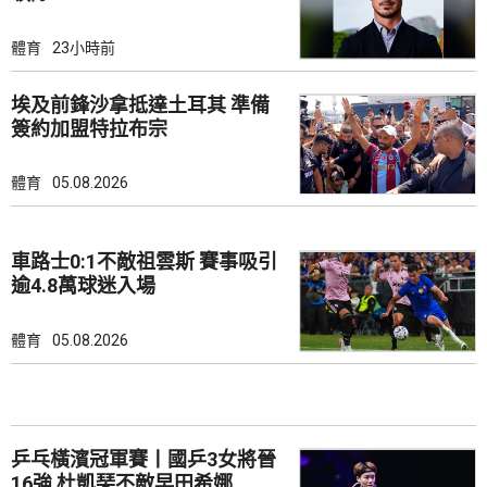
體育
23小時前
埃及前鋒沙拿抵達土耳其 準備
簽約加盟特拉布宗
體育
05.08.2026
車路士0:1不敵祖雲斯 賽事吸引
逾4.8萬球迷入場
體育
05.08.2026
乒乓橫濱冠軍賽丨國乒3女將晉
16強 杜凱琹不敵早田希娜