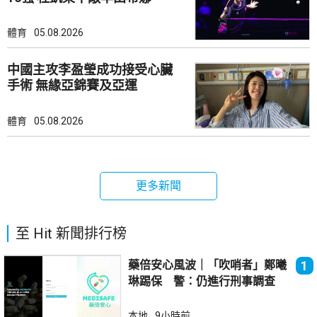
體育
05.08.2026
中國主攻李盈瑩成功接受心臟
手術 無緣亞錦賽及亞運
體育
05.08.2026
更多新聞
至 Hit 新聞排行榜
藥倍安心風波｜「吹哨者」鄭曦
1
琳踢保 警：仍進行刑事調查
本地
9小時前