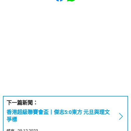
下一篇新聞：
香港超級聯賽會盃丨傑志5:0東方 元旦與理文
爭標