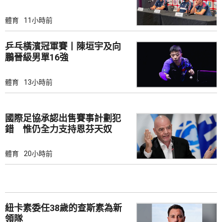
體育
11小時前
乒乓橫濱冠軍賽丨陳垣宇及向
鵬晉級男單16強
體育
13小時前
國際足協承認出售賽事計劃犯
錯 惟仍全力支持恩芬天奴
體育
20小時前
紐卡素委任38歲的查斯素為新
領隊