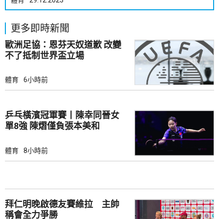
體育
29.12.2023
更多即時新聞
歐洲足協：恩芬天奴道歉 改變
不了抵制世界盃立場
體育
6小時前
乒乓橫濱冠軍賽丨陳幸同晉女
單8強 陳熠僅負張本美和
體育
8小時前
拜仁明晚啟德友賽維拉 主帥
稱會全力爭勝