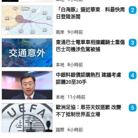
「白海豚」逼近華東 料最快周
2
日登陸浙閩
兩岸
9小時前
東涌巴士電單車相撞鐵騎士重傷
3
巴士司機涉危駕被捕
本地
8小時前
中銀料銀債認購熱烈 建議考慮
4
認購20至30手
本地
11小時前
歐洲足協：恩芬天奴道歉 改變
5
不了抵制世界盃立場
國際
6小時前