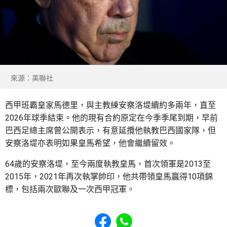
來源：美聯社
西甲班霸皇家馬德里，與主教練安察洛堤續約多兩年，直至
2026年球季結束。他的現有合約原定在今季季尾到期，早前
巴西足總主席曾公開表示，有意延攬他執教巴西國家隊，但
安察洛堤亦表明如果皇馬希望，他會繼續留效。
64歲的安察洛堤，至今兩度執教皇馬，首次領軍是2013至
2015年，2021年再次執掌帥印，他共帶領皇馬贏得10項錦
標，包括兩次歐聯及一次西甲冠軍。
Share to Facebook
Share to WhatsApp