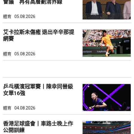
會議 再有高層劃清界線
體育
05.08.2026
艾卡拉斯未傷癒 退出辛辛那提
網賽
體育
05.08.2026
乒乓橫濱冠軍賽丨陳幸同晉級
女單16強
體育
04.08.2026
香港足球盛會丨車路士晚上作
公開訓練