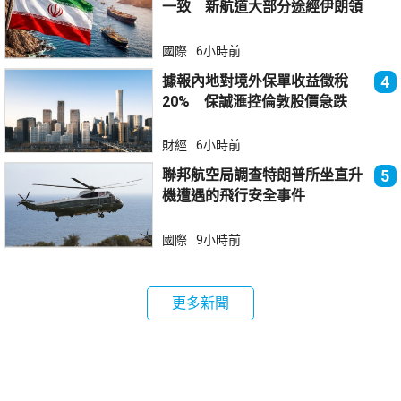
一致 新航道大部分途經伊朗領
海
國際
6小時前
據報內地對境外保單收益徵稅
4
20% 保誠滙控倫敦股價急跌
財經
6小時前
聯邦航空局調查特朗普所坐直升
5
機遭遇的飛行安全事件
國際
9小時前
更多新聞