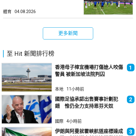
體育
04.08.2026
更多新聞
至 Hit 新聞排行榜
香港母子樟宜機場打傷途人咬傷
1
警員 被新加坡法院判囚
本地
11小時前
國際足協承認出售賽事計劃犯
2
錯 惟仍全力支持恩芬天奴
國際
4小時前
伊朗與阿曼就霍峽航道座標達成
3