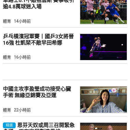
車路士0:1不敵祖雲斯 賽事吸引
逾4.8萬球迷入場
體育
14小時前
乒乓橫濱冠軍賽丨國乒3女將晉
16強 杜凱琹不敵早田希娜
體育
16小時前
中國主攻李盈瑩成功接受心臟
手術 無緣亞錦賽及亞運
體育
22小時前
恩芬天奴或周三召開緊急
精選