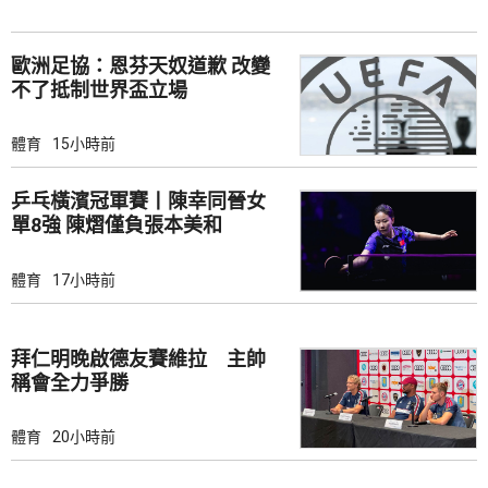
歐洲足協：恩芬天奴道歉 改變
不了抵制世界盃立場
體育
15小時前
乒乓橫濱冠軍賽丨陳幸同晉女
單8強 陳熠僅負張本美和
體育
17小時前
拜仁明晚啟德友賽維拉 主帥
稱會全力爭勝
體育
20小時前