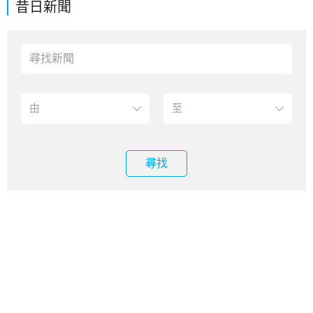
昔日新聞
尋找