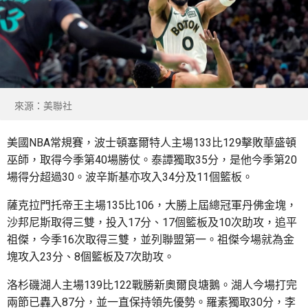
來源：美聯社
美國NBA常規賽，波士頓塞爾特人主場133比129擊敗華盛頓
巫師，取得今季第40場勝仗。泰譚獨取35分，是他今季第20
場得分超過30。波辛斯基亦攻入34分及11個籃板。
薩克拉門托帝王主場135比106，大勝上屆總冠軍丹佛金塊，
沙邦尼斯取得三雙，投入17分、17個籃板及10次助攻，追平
祖傑，今季16次取得三雙，並列聯盟第一。祖傑今場就為金
塊攻入23分、8個籃板及7次助攻。
洛杉磯湖人主場139比122戰勝新奧爾良塘鵝。湖人今場打完
兩節已轟入87分，並一直保持領先優勢。羅素獨取30分，李