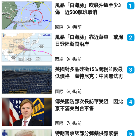
風暴「白海豚」吹襲沖繩至少3
1
傷 近500航班取消
國際
3小時前
風暴「白海豚」靠近華東 或周
2
日登陸浙閩沿岸
兩岸
8小時前
美國對多晶硅徵15%關稅並設最
3
低價格 盧特尼克：中國無法再
傾銷
國際
6小時前
傳美國防部次長訪華受阻 因北
4
京不滿美對台軍售
國際
7小時前
特朗普承認部分彈藥供應緊張
5