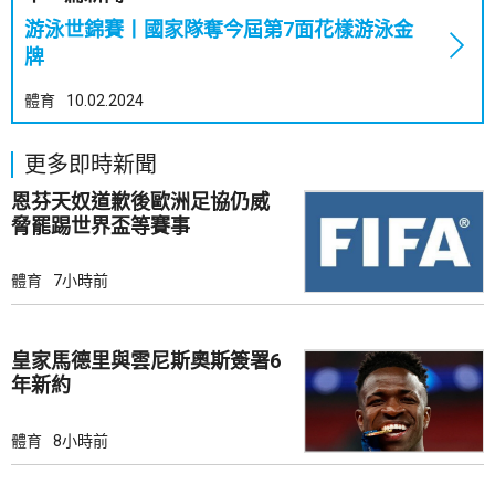
游泳世錦賽丨國家隊奪今屆第7面花樣游泳金
牌
體育
10.02.2024
更多即時新聞
恩芬天奴道歉後歐洲足協仍威
脅罷踢世界盃等賽事
體育
7小時前
皇家馬德里與雲尼斯奧斯簽署6
年新約
體育
8小時前