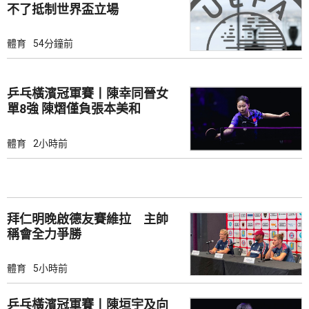
不了抵制世界盃立場
體育
54分鐘前
乒乓橫濱冠軍賽丨陳幸同晉女
單8強 陳熠僅負張本美和
體育
2小時前
拜仁明晚啟德友賽維拉 主帥
稱會全力爭勝
體育
5小時前
乒乓橫濱冠軍賽丨陳垣宇及向