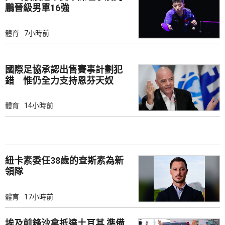
鵬晉級男單16強
體育
7小時前
國際足協承認出售賽事計劃犯
錯 惟仍全力支持恩芬天奴
體育
14小時前
紐卡素委任38歲的查斯素為新
領隊
體育
17小時前
埃及前鋒沙拿抵達土耳其 準備