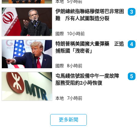
本地
5小時前
伊朗總統指聯絡穆傑塔巴非常困
3
難 斥有人試圖製造分裂
國際
10小時前
特朗普稱美國擁大量彈藥 正追
4
捕叛國「洩密者」
國際
8小時前
屯馬綫信號設備中午一度故障
5
服務受阻約2小時恢復
本地
7小時前
更多新聞