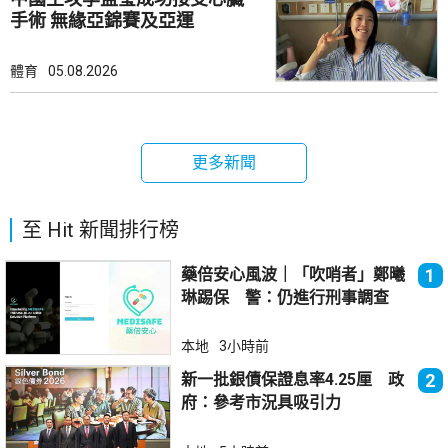
手術 無緣亞錦賽及亞運
體育
05.08.2026
更多新聞
至 Hit 新聞排行榜
藥倍安心風波｜「吹哨者」鄭曦
1
琳踢保 警：仍進行刑事調查
本地
3小時前
新一批銀債保證息率4.25厘 政
2
府：參考市況具吸引力