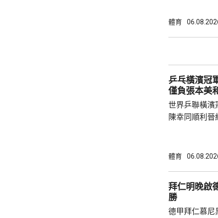
特召開緊急危
歉；國際足協
體育
06.08.202
天奴，但承認
誤，已致函理
諾會確保類似事件不再
恩芬天奴作出
乒乓橫濱冠軍
等國際足協相關
僅負張本美
世界乒聯橫濱
陳幸同順利晉
戰5局，2:3
無緣出線。 陳幸同在次圈對陣法國的帕維迪，
全場控制大局下，
體育
06.08.202
橫掃；陳熠硬
先兩局13:1
拜仁明晚啟
氣勢，張本美和
勝
德甲拜仁慕尼