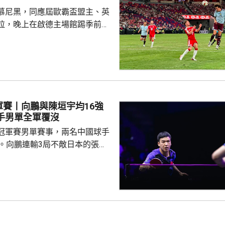
慕尼黑，同應屆歐霸盃盟主、英
拉，晚上在啟德主場館踢季前熱
 拜仁上半場攻勢佔
門，其中阿利安伊巴謙莫域曾施
線，之後阿歷山大柏夫洛域在禁
維拉門將比蘇治救出。湯比斯卓
無助而回。到36分鐘，拜仁在左
由南韓後衛金玟哉頂入，打破僵
軍賽丨向鵬與陳垣宇均16強
場未見具威脅的組織及攻門。 下
國球手男單全軍覆沒
曾有一次罰球，但...
冠軍賽男單賽事，兩名中國球手
步。向鵬連輸3局不敵日本的張本
11、8:11及8:11。陳垣宇同樣3
的張禹珍，至此參賽的4名中國
布倫，先失
三局反勝斯洛文尼亞的約奇克，
另外，德國的邱黨以
美國的賈哈，8強對手是南韓的吳