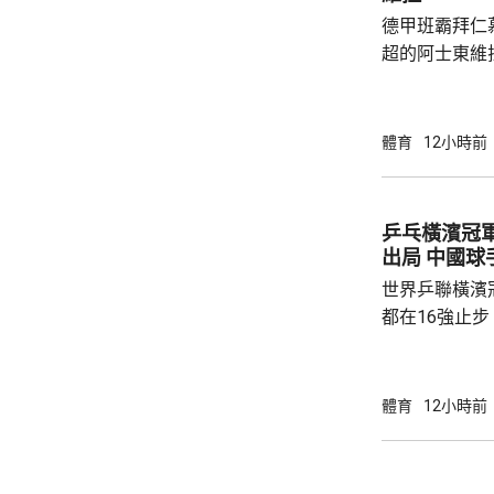
德甲班霸拜仁
超的阿士東維
身賽。拜仁最終贏2:1。
優，有多次埋
射，貼柱出底
體育
12小時前
區頂起腳，被
夫亦曾抽射，
路開出罰球，
乒乓橫濱冠
局。維拉上半
出局 中
半場初段，維拉
世界乒聯橫濱
都在16強止
智和，比分是7:
局，輸給南韓
球手，全軍覆沒。 法國的艾歷斯勒
體育
12小時前
一局下，連追
會與張本智和爭入4強。 
局數3:1戰勝