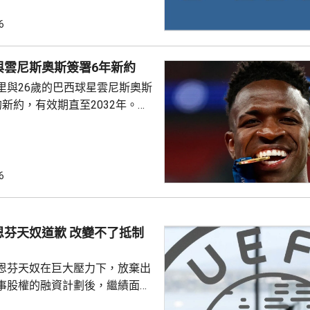
是撤回出售賽事股權的提議，第
6
這類破壞比賽面貌的行徑絕不再
件仍未達到。聲明同時重申對恩
與雲尼斯奧斯簽署6年新約
際足協主席失去信心。國際職業
里與26歲的巴西球星雲尼斯奧斯
指責恩芬天奴嚴重濫用職權。
新約，有效期直至2032年。雙
是雲尼斯奧斯原有
年。早前有報道指，英超阿仙奴
盟。雲尼斯奧斯在2018年由巴甲
皇馬，先後上陣375場賽事，入
6
助皇馬奪得14項錦標，包括三度
及兩次成為歐聯冠軍。皇馬形容
隊會歷史上最成功時期之一的關
恩芬天奴道歉 改變不了抵制
恩芬天奴在巨大壓力下，放棄出
事股權的融資計劃後，繼績面臨
際足協領導層在摩洛哥首都拉巴