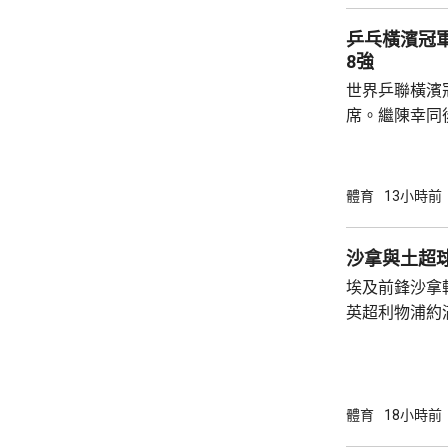
晙誠。至於張
乒乓橫濱冠
空。
8強
世界乒聯橫濱
席。繼陳幸同
賽事2號種子
的施素絲，未遇
11:6，將與
體育
13小時前
娜是以局數3:
迪在16強面
沙拿與土超
「刁時」輸14
埃及前鋒沙拿
贏11:8、11:5
英超利物浦約
簽約兩年，每
場出席簽約儀
拿表示，無想
加盟是希望為特
體育
18小時前
布宗向土耳其