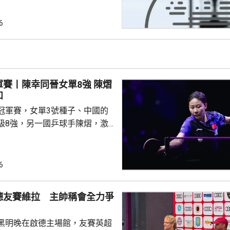
機會議，恩芬天奴承認錯誤及道
會後發聲明，重申全力支持恩芬
6
出售賽事股權的計劃是犯下錯
事會和211個成員協會道歉，承
發生。 歐洲足協表示，
道歉，改變不了他們抵制世界盃
賽丨陳幸同晉女單8強 陳熠
賽事的立場，他們對恩芬...
和
冠軍賽，女單3號種子、中國的
級8強，另一國乒球手陳熠，激
僅負頭號種子、日本的張本美和，
以直落3局11:8、11:2及11:2
6
撼張本美和，過程緊湊，她在領
1及11:9的大好形勢下，未能保持
德友賽維拉 主帥稱會全力爭
絕地反擊 ，連追3局11: 5、
12:10及11:5逆轉晉級。 男單16強...
黑明晚在啟德主場館，友賽英超