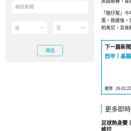
英超聯賽，韋
「鎚仔幫」今
蛋。換邊後，
柏美尼，及後
下一篇新聞
尋找
體育
26.02.2
更多即時
足球熱身賽丨
維拉