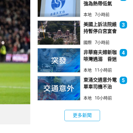
強為熱帶低氣
壓 天文台指對
本地
7小時前
本港直接威脅不
大
美國上訴法院維
3
持暫停白宮宴會
廳項目
國際
7小時前
非華裔夫婦新咖
4
啡灣遇溺 昏迷
送院
本地
11小時前
東涌交通意外電
5
單車司機不治
巴士司機被控危
本地
10小時前
駕今早提堂
更多新聞