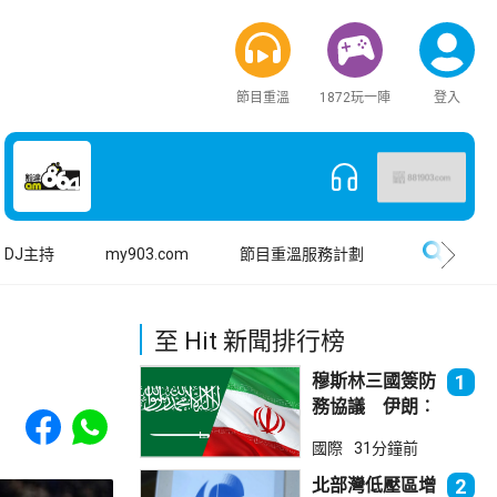
節目重溫
1872玩一陣
登入
搜尋
DJ主持
my903.com
節目重溫服務計劃
至 Hit 新聞排行榜
穆斯林三國簽防
1
務協議 伊朗︰
Share to Facebook
Share to WhatsApp
不會為沙特帶來
國際
31分鐘前
安全
北部灣低壓區增
2