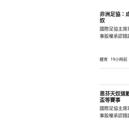
將獲得以他命
另加每個球季
非洲足協：
奴
國際足協主席
事股權承認錯
全力支持後，
協會一致重申
非洲足球的支
體育
19小時前
際足協承諾審
進行良好管治及增加
態，與歐洲足
申，對恩芬天
恩芬天奴道
心，只要他繼續
盃等賽事
國際足協主席
事股權承認錯
持後，仍未能