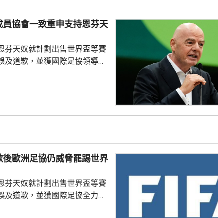
字命名產品銷售額的20%分成，
的附加獎金。
成員協會一致重申支持恩芬天
恩芬天奴就計劃出售世界盃等賽
誤及道歉，並獲國際足協領導層
非洲足協亦發聲明指，54個成員
支持恩芬天奴，感謝他多年來對
持。主席莫特塞佩表示，歡迎國
查今次爭議事件，但同時呼籲要
透明度。 非洲足協的表
協的立場完全不同。歐洲足協重
奴擔任國際足協主席已失去信
歉後歐洲足協仍威脅罷踢世界
留任，將抵制未來的世界盃...
恩芬天奴就計劃出售世界盃等賽
誤及道歉，並獲國際足協全力支
化解歐洲足協杯葛世界盃等賽事