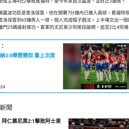
斯咸主場4比2擊敗賓福特，是今年來首次贏波，並終止3連敗。
場贏波功臣是查洛保雲，他在開賽7分鐘內已連入兩球，賓福特
查洛保雲到63鐘再入一球，個人完成帽子戲法。上半場交出一個
離門25碼遠射建功。客軍的尤尼韋沙到尾段破網，追至2比4完場
：
西甲丨基羅納3:0華歷簡奴 重上次席
024
新聞
拜仁慕尼黑2:1擊敗阿士東