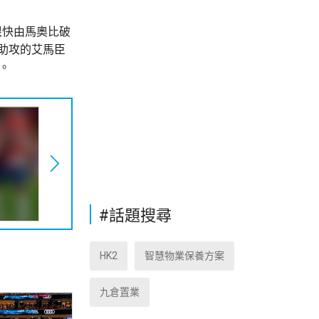
很快由馬奧比破
助攻的艾馬臣
。
#話題搜尋
HK2
智慧物業保養方案
九倉置業