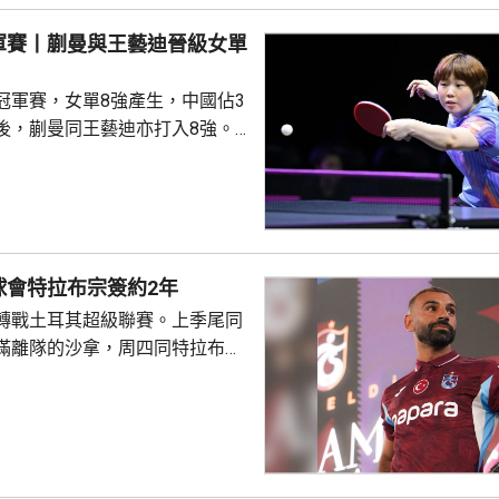
禹珍就會硬撼頭號種子松島輝
軍賽丨蒯曼與王藝迪晉級女單
冠軍賽，女單8強產生，中國佔3
後，蒯曼同王藝迪亦打入8強。
蒯曼，晚上在16強面對羅馬尼亞
太大考驗，連贏11:7、11:6及
日本的早日希娜爭入4強。早日希
1淘汰中華台北的葉伊恬。 王藝
對中華台北的鄭怡靜，首局打至
球會特拉布宗簽約2年
:16，但之後表現漸入佳境，連
轉戰土耳其超級聯賽。上季尾同
及11:8反勝，8強會遇...
滿離隊的沙拿，周四同特拉布宗
年薪酬1700萬歐元。他在球會主
式，獲數以千計的球迷歡呼。沙
過會受到球迷熱烈歡迎，他今次
拉布宗奪取錦標及榮譽。 特拉
證券交易所提交的聲明指，沙特