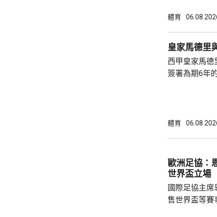
的威脅。 歐洲足協發表聲明，指他們提出了明
確條件，第一
體育
06.08.202
二是必須確保
犯。但這些條
皇家馬德里
芬天奴擔任國
西甲皇家馬德
足球員協會則
簽署為期6年的
方未有透露財務條款。 今年
合約的最後一
有意羅致他加
法林明高轉投
體育
06.08.202
了128球，協
西甲封王，以
雲尼斯奧斯是
歐洲足協：
鍵球員。
世界盃立場
國際足協主席
售世界盃等賽
下台壓力。國