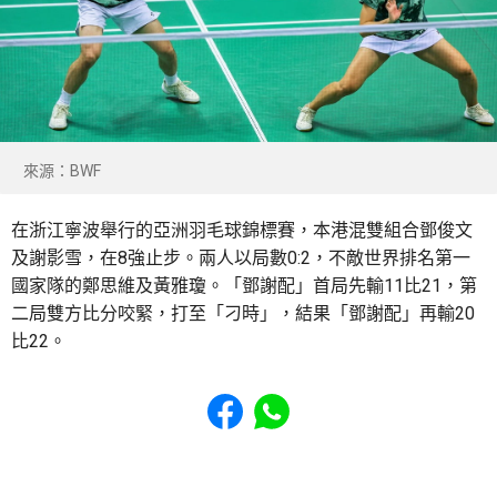
來源：BWF
在浙江寧波舉行的亞洲羽毛球錦標賽，本港混雙組合鄧俊文
及謝影雪，在8強止步。兩人以局數0:2，不敵世界排名第一
國家隊的鄭思維及黃雅瓊。「鄧謝配」首局先輸11比21，第
二局雙方比分咬緊，打至「刁時」，結果「鄧謝配」再輸20
比22。
Share to Facebook
Share to WhatsApp