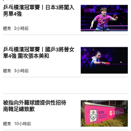
乒乓橫濱冠軍賽丨日本3將闖入
男單4強
體育
2小時前
乒乓橫濱冠軍賽丨國乒3將晉女
單4強 圍攻張本美和
體育
3小時前
被指向外籍球證提供性招待
南韓足總致歉
體育
10小時前