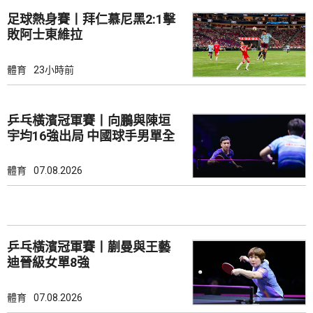
足球熱身賽丨拜仁慕尼黑2:1擊
敗阿士東維拉
體育
23小時前
乒乓橫濱冠軍賽丨向鵬與陳垣
宇均16強出局 中國球手男單全
軍覆沒
體育
07.08.2026
乒乓橫濱冠軍賽丨蒯曼與王藝
迪晉級女單8強
體育
07.08.2026