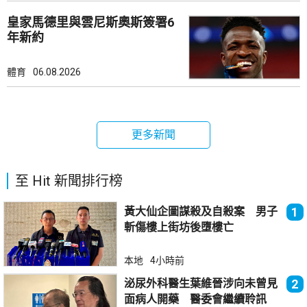
皇家馬德里與雲尼斯奧斯簽署6
年新約
體育
06.08.2026
更多新聞
至 Hit 新聞排行榜
黃大仙企圖謀殺及自殺案 男子
1
斬傷樓上街坊後墮樓亡
本地
4小時前
泌尿外科醫生葉維晉涉向未曾見
2
面病人開藥 醫委會繼續聆訊