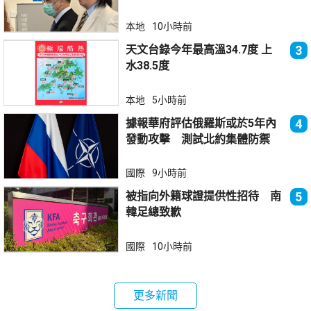
本地
10小時前
天文台錄今年最高溫34.7度 上
3
水38.5度
本地
5小時前
據報華府評估俄羅斯或於5年內
4
發動攻擊 測試北約集體防禦
國際
9小時前
被指向外籍球證提供性招待 南
5
韓足總致歉
國際
10小時前
更多新聞