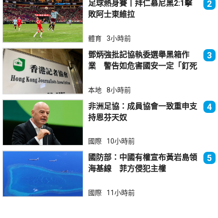
足球熱身賽丨拜仁慕尼黑2:1擊
2
敗阿士東維拉
體育
3小時前
鄧炳強批記協執委選舉黑箱作
3
業 警告如危害國安一定「釘死
你」
本地
8小時前
非洲足協：成員協會一致重申支
4
持恩芬天奴
國際
10小時前
國防部：中國有權宣布黃岩島領
5
海基線 菲方侵犯主權
國際
11小時前