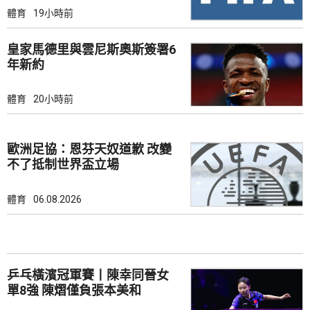
體育
19小時前
皇家馬德里與雲尼斯奧斯簽署6
年新約
體育
20小時前
歐洲足協：恩芬天奴道歉 改變
不了抵制世界盃立場
體育
06.08.2026
乒乓橫濱冠軍賽丨陳幸同晉女
單8強 陳熠僅負張本美和