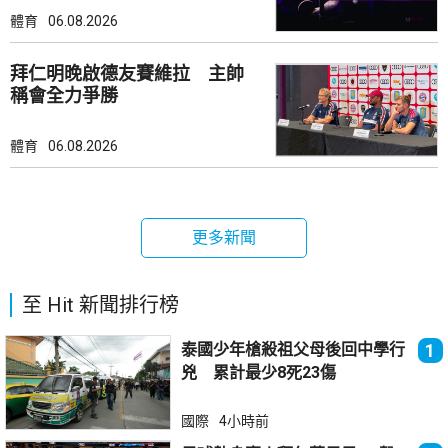
體育
06.08.2026
拜仁明晚啟德友賽維拉 主帥
稱會全力爭勝
體育
06.08.2026
更多新聞
至 Hit 新聞排行榜
泰國少年槍殺祖父母後回中學行
1
兇 累計最少8死23傷
國際
4小時前