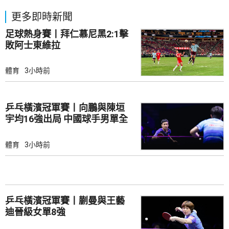
更多即時新聞
足球熱身賽丨拜仁慕尼黑2:1擊
敗阿士東維拉
體育
3小時前
乒乓橫濱冠軍賽丨向鵬與陳垣
宇均16強出局 中國球手男單全
軍覆沒
體育
3小時前
乒乓橫濱冠軍賽丨蒯曼與王藝
迪晉級女單8強