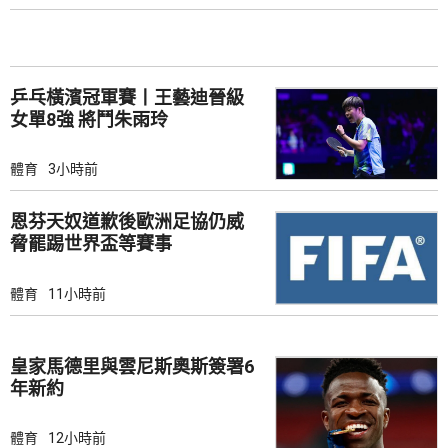
乒乓橫濱冠軍賽丨王藝迪晉級
女單8強 將鬥朱雨玲
體育
3小時前
恩芬天奴道歉後歐洲足協仍威
脅罷踢世界盃等賽事
體育
11小時前
皇家馬德里與雲尼斯奧斯簽署6
年新約
體育
12小時前