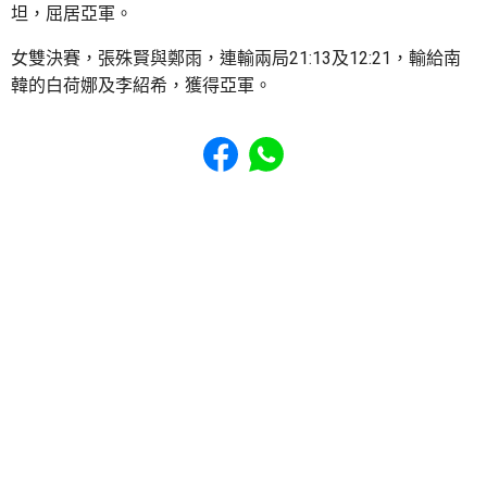
坦，屈居亞軍。
女雙決賽，張殊賢與鄭雨，連輸兩局21:13及12:21，輸給南
韓的白荷娜及李紹希，獲得亞軍。
Share to Facebook
Share to WhatsApp