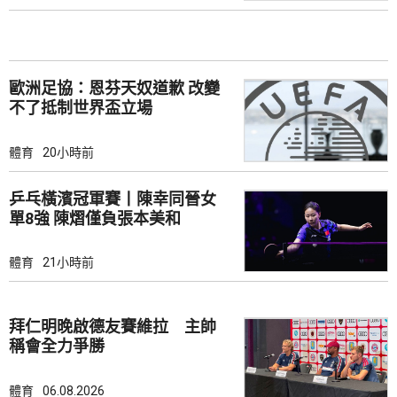
歐洲足協：恩芬天奴道歉 改變
不了抵制世界盃立場
體育
20小時前
乒乓橫濱冠軍賽丨陳幸同晉女
單8強 陳熠僅負張本美和
體育
21小時前
拜仁明晚啟德友賽維拉 主帥
稱會全力爭勝
體育
06.08.2026