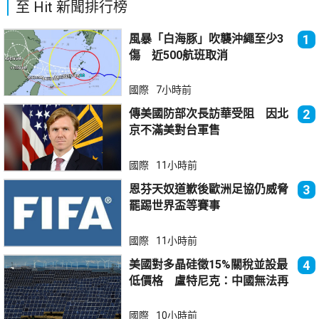
至 Hit 新聞排行榜
風暴「白海豚」吹襲沖繩至少3
1
傷 近500航班取消
國際
7小時前
傳美國防部次長訪華受阻 因北
2
京不滿美對台軍售
國際
11小時前
恩芬天奴道歉後歐洲足協仍威脅
3
罷踢世界盃等賽事
國際
11小時前
美國對多晶硅徵15%關稅並設最
4
低價格 盧特尼克：中國無法再
傾銷
國際
10小時前