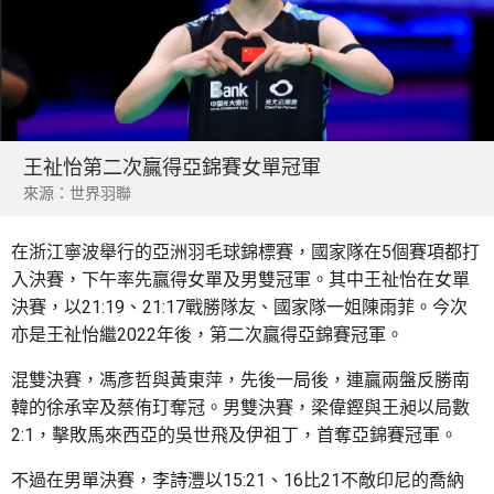
王祉怡第二次贏得亞錦賽女單冠軍
來源：世界羽聯
在浙江寧波舉行的亞洲羽毛球錦標賽，國家隊在5個賽項都打
入決賽，下午率先贏得女單及男雙冠軍。其中王祉怡在女單
決賽，以21:19、21:17戰勝隊友、國家隊一姐陳雨菲。今次
亦是王祉怡繼2022年後，第二次贏得亞錦賽冠軍。
混雙決賽，馮彥哲與黃東萍，先後一局後，連贏兩盤反勝南
韓的徐承宰及蔡侑玎奪冠。男雙決賽，梁偉鏗與王昶以局數
2:1，擊敗馬來西亞的吳世飛及伊祖丁，首奪亞錦賽冠軍。
不過在男單決賽，李詩灃以15:21、16比21不敵印尼的喬納