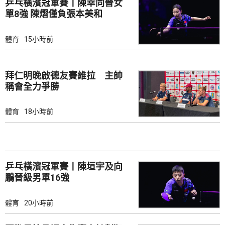
乒乓橫濱冠軍賽丨陳幸同晉女
單8強 陳熠僅負張本美和
體育
15小時前
拜仁明晚啟德友賽維拉 主帥
稱會全力爭勝
體育
18小時前
乒乓橫濱冠軍賽丨陳垣宇及向
鵬晉級男單16強
體育
20小時前