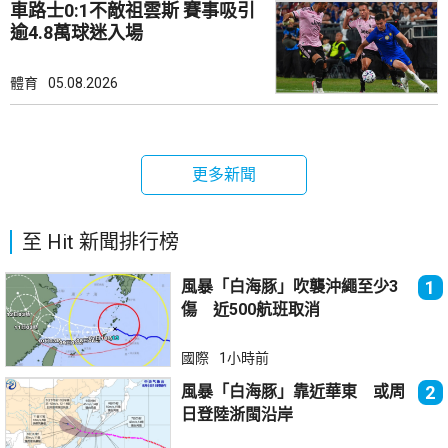
車路士0:1不敵祖雲斯 賽事吸引
逾4.8萬球迷入場
體育
05.08.2026
更多新聞
至 Hit 新聞排行榜
風暴「白海豚」吹襲沖繩至少3
1
傷 近500航班取消
國際
1小時前
風暴「白海豚」靠近華東 或周
2
日登陸浙閩沿岸