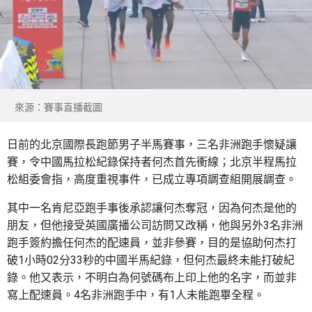
來源：賽事直播截圖
日前的北京國際長跑節男子半馬賽事，三名非洲跑手懷疑讓
賽，令中國馬拉松紀錄保持者何杰首先衝線；北京半程馬拉
松組委會指，高度重視事件，已成立專項調查組開展調查。
其中一名肯尼亞跑手事後承認讓何杰奪冠，因為何杰是他的
朋友，但他接受英國廣播公司訪問又改稱，他與另外3名非洲
跑手簽約擔任何杰的配速員，並非參賽，目的是協助何杰打
破1小時02分33秒的中國半馬紀錄，但何杰最終未能打破紀
錄。他又表示，不明白為何號碼布上印上他的名字，而並非
寫上配速員。4名非洲跑手中，有1人未能跑畢全程。