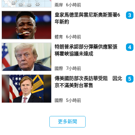
兩岸
6小時前
皇家馬德里與雲尼斯奧斯簽署6
3
年新約
體育
6小時前
特朗普承認部分彈藥供應緊張
4
稱霍峽協議未達成
國際
7小時前
傳美國防部次長訪華受阻 因北
5
京不滿美對台軍售
國際
5小時前
更多新聞