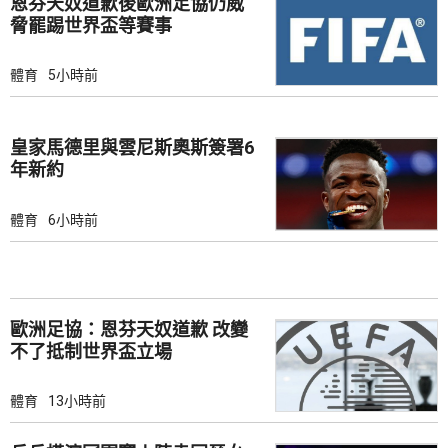
恩芬天奴道歉後歐洲足協仍威
脅罷踢世界盃等賽事
體育
5小時前
皇家馬德里與雲尼斯奧斯簽署6
年新約
體育
6小時前
歐洲足協：恩芬天奴道歉 改變
不了抵制世界盃立場
體育
13小時前