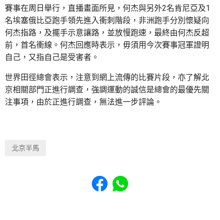
賽事在周日舉行，直播畫面所見，何杰與另外2名肯尼亞及1
名埃塞俄比亞跑手領先進入衝刺階段，非洲跑手分別懷疑向
何杰指路，及擺手示意讓路，並放慢跑速，最終由何杰反超
前，首名衝線。何杰回應時表示，毋須用今次賽事冠軍證明
自己，又指自己是受害者。
世界田徑總會表示，注意到網上流傳的比賽片段，亦了解北
京相關部門正進行調查，強調運動的誠信是總會的最優先關
注事項，由於正進行調查，無法進一步評論。
北京半馬
Share to Facebook
Share to WhatsApp