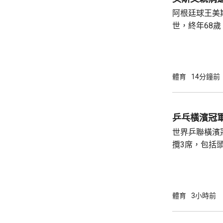
阿根廷球王美
世，終年68
平台公布死訊
受治療，但未有透
加墨世界盃首
3:0大勝阿
體育
14分鐘前
落淚。他賽後
經歷了艱難複
他堅強面對。 美斯在童年時去到西班牙巴塞羅
乒乓橫濱冠
那，其後加入巴
世界乒聯橫濱
攬3席，包括
智和及篠塚大
席。 晚上的8強賽，張本智和出戰法國的阿歷
斯勒布倫，首局
勝，他士氣大振，
體育
3小時前
11:9，以大
空；而松島就在