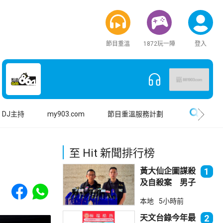
節目重溫
1872玩一陣
登入
搜尋
DJ主持
my903.com
節目重溫服務計劃
至 Hit 新聞排行榜
黃大仙企圖謀殺
1
及自殺案 男子
Share to Facebook
Share to WhatsApp
斬傷樓上街坊後
本地
5小時前
墮樓亡
天文台錄今年最
2