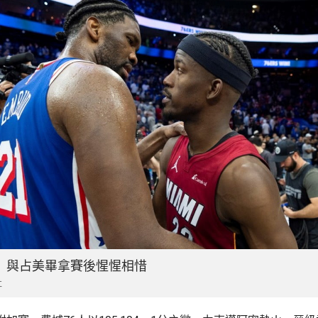
）與占美畢拿賽後惺惺相惜
社