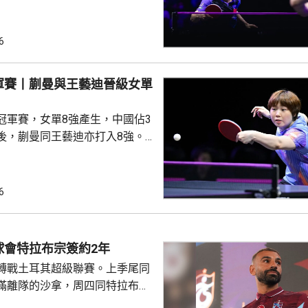
11、8:11及8:11。陳垣宇同樣3
的張禹珍，至此參賽的4名中國
布倫，先失
6
三局反勝斯洛文尼亞的約奇克，
另外，德國的邱黨以
軍賽丨蒯曼與王藝迪晉級女單
美國的賈哈，8強對手是南韓的吳
禹珍就會硬撼頭號種子松島輝
冠軍賽，女單8強產生，中國佔3
後，蒯曼同王藝迪亦打入8強。
蒯曼，晚上在16強面對羅馬尼亞
太大考驗，連贏11:7、11:6及
日本的早日希娜爭入4強。早日希
6
1淘汰中華台北的葉伊恬。 王藝
對中華台北的鄭怡靜，首局打至
:16，但之後表現漸入佳境，連
球會特拉布宗簽約2年
及11:8反勝，8強會遇...
轉戰土耳其超級聯賽。上季尾同
滿離隊的沙拿，周四同特拉布宗
年薪酬1700萬歐元。他在球會主