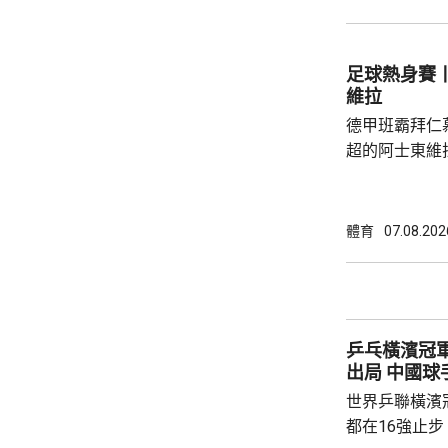
足公眾的期望。 南韓傳媒近日報道，20
一份政府審計報
月至翌年3月
足球熱身賽丨
俗場所，向十
維拉
每人涉及的費用
德甲班霸拜仁
超的阿士東維
身賽。拜仁最終贏2:1。
優，有多次埋
射，貼柱出底
體育
07.08.202
區頂起腳，被
夫亦曾抽射，
路開出罰球，
局。維拉上半
乒乓橫濱冠
半場初段，維拉
出局 中
世界乒聯橫濱
都在16強止