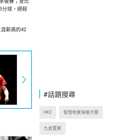
級季後賽；安比
3分球，絕殺
涯新高的42
#話題搜尋
HK2
智慧物業保養方案
九倉置業