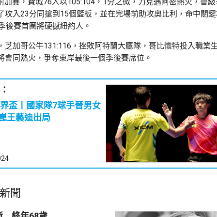
附加賽，費城76人以105:104，1分之微，力克邁阿密熱火，晉
了攻入23分同搶到15個籃板，並在完場前助攻奧比利，命中關鍵
在季後賽首圈將硬撼紐約人。
芝加哥公牛131:116，挫敗阿特蘭大鷹隊，哥比懷特投入職業生
將會同熱火，爭奪東岸最後一個季後賽席位。
：
界盃丨國家隊7球手晉男女
 梁靖崑王藝迪出局
024
新聞
 終年68歲