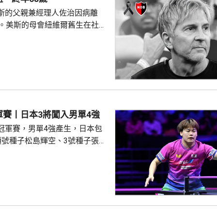
斯的父親兼經理人佐治因病離
歲。美斯的母會紐維爾舊生在社交
，表示佐治在最近幾個月一直接
露患上甚麼疾病。 美斯在美
場小組賽連中三元，協助阿根廷
爾及利亞。美斯攻入第一球後激動
表示，落淚與體育無關，指自己
雜的日子，感謝隊友支持，希望
軍賽丨日本3將闖入男單4強
塞青訓學院，他父...
冠軍賽，男單4強產生，日本包
頭號種子松島輝空、3號種子張本
登。南韓的吳晙誠獲得最後一
戰情緊湊，張本以19:17險
再連贏3局11:9、11:4及
分4:0勝出，在4強將硬撼松島輝
三度落後下，激戰7局，4:3力