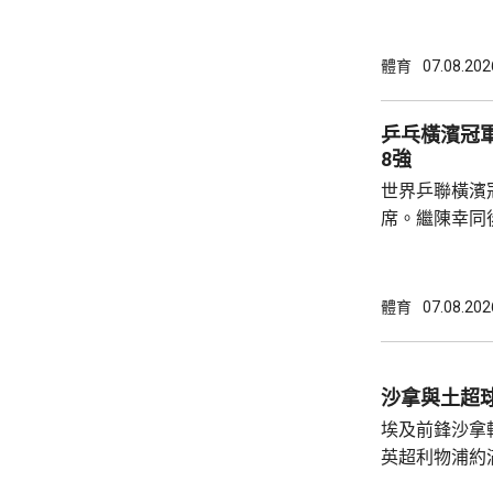
智和，比分是7:
局，輸給南韓
球手，全軍覆沒。 法國的艾歷斯勒
體育
07.08.202
一局下，連追
會與張本智和爭入4強。 
乒乓橫濱冠
局數3:1戰勝
8強
晙誠。至於張
世界乒聯橫濱
空。
席。繼陳幸同
賽事2號種子
的施素絲，未遇
11:6，將與
體育
07.08.202
娜是以局數3:
迪在16強面
「刁時」輸14
沙拿與土超
贏11:8、11:5
埃及前鋒沙拿
英超利物浦約
簽約兩年，每