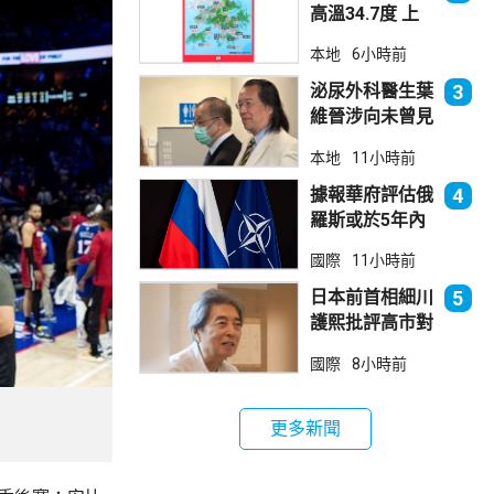
高溫34.7度 上
水38.5度
本地
6小時前
泌尿外科醫生葉
3
維晉涉向未曾見
面病人開藥 醫
本地
11小時前
委會繼續聆訊
據報華府評估俄
4
羅斯或於5年內
發動攻擊 測試
國際
11小時前
北約集體防禦
日本前首相細川
5
護熙批評高市對
華等政策
國際
8小時前
更多新聞