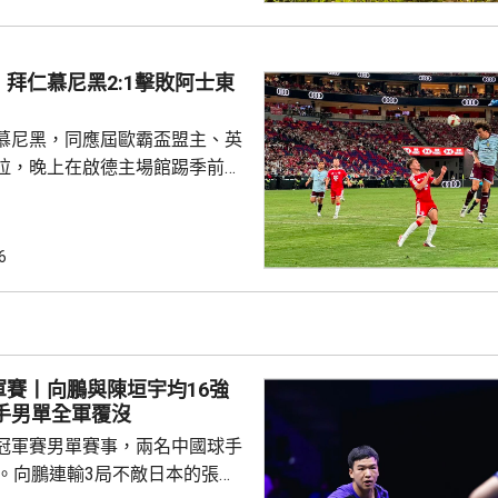
16年
告顯示，南韓足總在2011年3
期間，曾在首爾、蔚山等地的風
拜仁慕尼黑2:1擊敗阿士東
多名外籍球證提供「性招待」，
由數十萬至近百萬韓...
慕尼黑，同應屆歐霸盃盟主、英
拉，晚上在啟德主場館踢季前熱
 拜仁上半場攻勢佔
門，其中阿利安伊巴謙莫域曾施
線，之後阿歷山大柏夫洛域在禁
6
維拉門將比蘇治救出。湯比斯卓
無助而回。到36分鐘，拜仁在左
由南韓後衛金玟哉頂入，打破僵
場未見具威脅的組織及攻門。 下
軍賽丨向鵬與陳垣宇均16強
曾有一次罰球，但...
國球手男單全軍覆沒
冠軍賽男單賽事，兩名中國球手
步。向鵬連輸3局不敵日本的張本