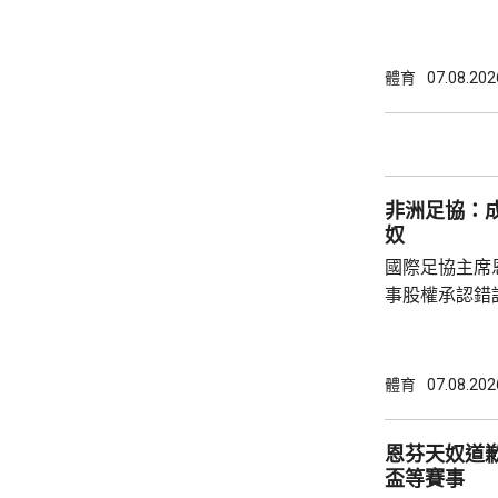
場出席簽約儀
拿表示，無想
加盟是希望為特
體育
07.08.202
布宗向土耳其
將獲得以他命
另加每個球季
非洲足協：
奴
國際足協主席
事股權承認錯
全力支持後，
協會一致重申
非洲足球的支
體育
07.08.202
際足協承諾審
進行良好管治及增加
恩芬天奴道
態，與歐洲足
盃等賽事
申，對恩芬天