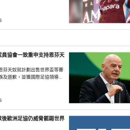
式，獲數以千計的球迷歡呼。沙
過會受到球迷熱烈歡迎，他今次
拉布宗奪取錦標及榮譽。 特拉
6
證券交易所提交的聲明指，沙特
字命名產品銷售額的20%分成，
的附加獎金。
成員協會一致重申支持恩芬天
恩芬天奴就計劃出售世界盃等賽
誤及道歉，並獲國際足協領導層
非洲足協亦發聲明指，54個成員
支持恩芬天奴，感謝他多年來對
持。主席莫特塞佩表示，歡迎國
6
查今次爭議事件，但同時呼籲要
透明度。 非洲足協的表
歉後歐洲足協仍威脅罷踢世界
協的立場完全不同。歐洲足協重
奴擔任國際足協主席已失去信