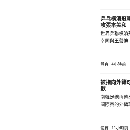
克南韓的張禹珍，驚險
陣2號種子、法.
乒乓橫濱冠軍
攻張本美和
世界乒聯橫濱
幸同與王藝迪
頭號種子、日本一
號種子蒯曼，
進入狀態，連贏3
體育
4小時前
娜在第4局，以
勢；蒯曼在第5
被指向外籍
局。 張本美和在晚上的另一場8強賽，對戰南
歉
韓一姐申裕斌，
南韓足總再傳
對...
國際賽的外籍
六發聲明致歉
公眾失望和擔
革，保證加強
體育
11小時前