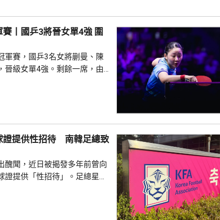
出線。 篠塚大登晚上對
..
賽丨國乒3將晉女單4強 圍
冠軍賽，國乒3名女將蒯曼、陳
，晉級女單4強。剩餘一席，由
姐張本美和取得。 被列為2
晚上迎戰日本的早田希娜，迅速
局11:7、11:8及11:4；早田希
12:10扳回一局，但未能保持氣
局再贏11:6，以大分4:1鎖定勝
球證提供性招待 南韓足總致
同樣以4:1勝出，在4強將會
出醜聞，近日被揭發多年前曾向
球證提供「性招待」。足總星期
，指對於近期圍繞足總的爭議令
憂深表歉意，承諾進行全面改
組織內部的透明度和誠信，以滿