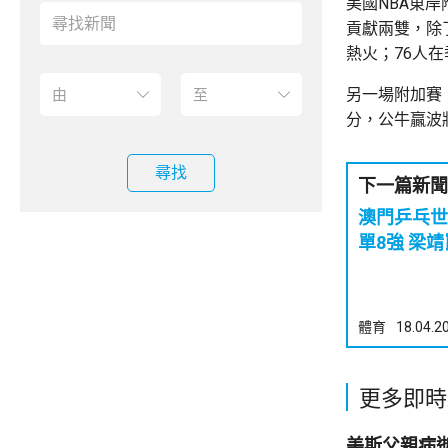
美國NBA東岸
貢獻兩雙，除
熱火；76人
另一場附加賽，
分，公牛贏波
尋找
下一篇新聞
澳門乒乓世
單8強
體育
18.04.2
更多即時
美斯父親病逝