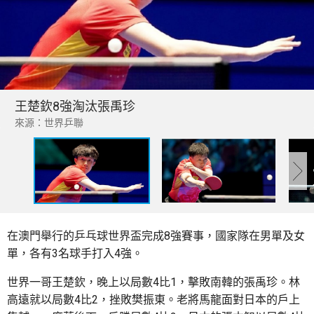
王楚欽8強淘汰張禹珍
來源：世界乒聯
在澳門舉行的乒乓球世界盃完成8強賽事，國家隊在男單及女
單，各有3名球手打入4強。
世界一哥王楚欽，晚上以局數4比1，擊敗南韓的張禹珍。林
高遠就以局數4比2，挫敗樊振東。老將馬龍面對日本的戶上