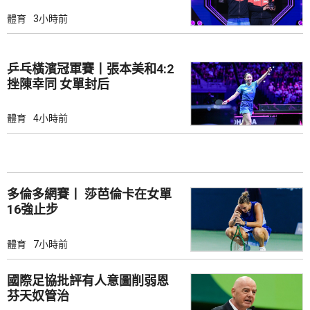
體育
3小時前
乒乓橫濱冠軍賽丨張本美和4:2
挫陳幸同 女單封后
體育
4小時前
多倫多網賽丨 莎芭倫卡在女單
16強止步
體育
7小時前
國際足協批評有人意圖削弱恩
芬天奴管治