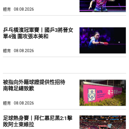
體育
08.08.2026
乒乓橫濱冠軍賽丨國乒3將晉女
單4強 圍攻張本美和
體育
08.08.2026
被指向外籍球證提供性招待
南韓足總致歉
體育
08.08.2026
足球熱身賽丨拜仁慕尼黑2:1擊
敗阿士東維拉