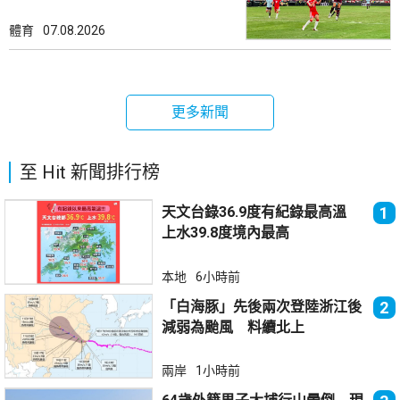
體育
07.08.2026
更多新聞
至 Hit 新聞排行榜
天文台錄36.9度有紀錄最高溫
1
上水39.8度境內最高
本地
6小時前
「白海豚」先後兩次登陸浙江後
2
減弱為颱風 料續北上
兩岸
1小時前