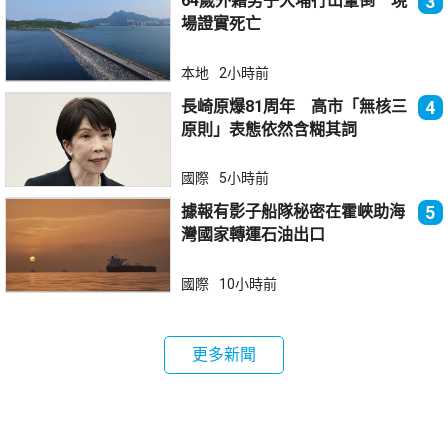
64歲外籍男子大埔行山暈倒 現
3
場證實死亡
本地
2小時前
長崎原爆81周年 高市「無核三
4
原則」表態依然含糊其詞
國際
5小時前
據報有影子船隊秘密在霍峽助海
5
灣國家轉運石油出口
國際
10小時前
更多新聞