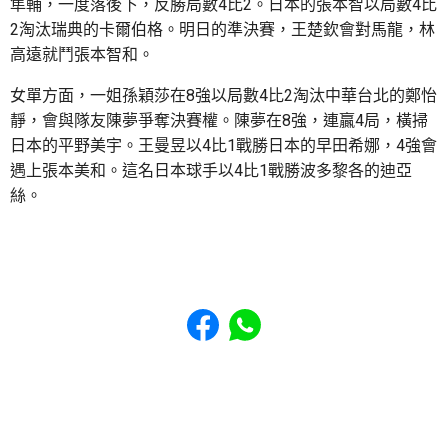
隼輔，一度落後下，反勝局數4比2。日本的張本智以局數4比
2淘汰瑞典的卡爾伯格。明日的準決賽，王楚欽會對馬龍，林
高遠就鬥張本智和。
女單方面，一姐孫穎莎在8強以局數4比2淘汰中華台北的鄭怡
靜，會與隊友陳夢爭奪決賽權。陳夢在8強，連贏4局，橫掃
日本的平野美宇。王曼昱以4比1戰勝日本的早田希娜，4強會
遇上張本美和。這名日本球手以4比1戰勝波多黎各的迪亞
絲。
Share to Facebook
Share to WhatsApp