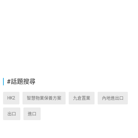
#話題搜尋
HK2
智慧物業保養方案
九倉置業
內地進出口
出口
進口