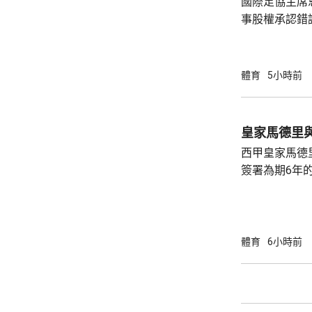
國際足協主席
事股權承認錯
持後，仍未能
的威脅。 歐洲足協發表聲明，指他們提出了明
確條件，第一
體育
5小時前
二是必須確保
犯。但這些條
芬天奴擔任國
皇家馬德里
足球員協會則
西甲皇家馬德
簽署為期6年的
方未有透露財務條款。 今年
合約的最後一
有意羅致他加
法林明高轉投
體育
6小時前
了128球，協
西甲封王，以
雲尼斯奧斯是
鍵球員。