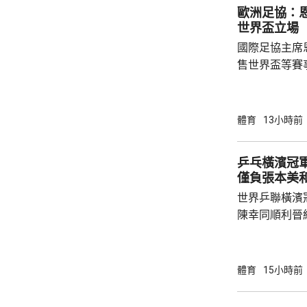
歐洲足協：
世界盃立場
國際足協主席
售世界盃等賽
下台壓力。國
特召開緊急危
歉；國際足協
體育
13小時前
天奴，但承認
誤，已致函理
乒乓橫濱冠軍
諾會確保類似事件不再
僅負張本美
恩芬天奴作出
世界乒聯橫濱
等國際足協相關
陳幸同順利晉
戰5局，2:3
無緣出線。 
全場控制大局下，
體育
15小時前
橫掃；陳熠硬
先兩局13:1