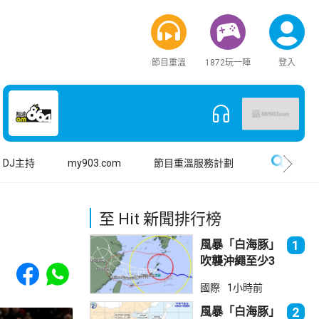
節目重溫
1872玩一陣
登入
搜尋
DJ主持
my903.com
節目重溫服務計劃
至 Hit 新聞排行榜
風暴「白海豚」
1
吹襲沖繩至少3
Share to Facebook
Share to WhatsApp
傷 近500航班
國際
1小時前
取消
風暴「白海豚」
2