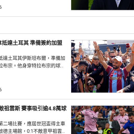
吉達艾阿里。他將是英超歷來第
6
，新球季首場領軍比賽是本月23
浦。
耳其 準備簽約加盟
抵達土耳其伊斯坦布爾，準備加
拉布宗。他身穿特拉布宗的球
數以百計球迷迎接，再前往接受
交平台發布短片，指很快會同大
6
滿後離隊，回復自由身。到周
宣布正洽談簽入沙拿，球會主席
賽事吸引逾4.8萬球
行簽約儀式。特拉布宗是土耳其
緊次於費倫巴治、加拉塔沙雷及
第二場比賽，應屆世冠盃得主車
取得聯賽季軍，將參與歐霸...
啟德主場館，0:1不敵意甲祖雲