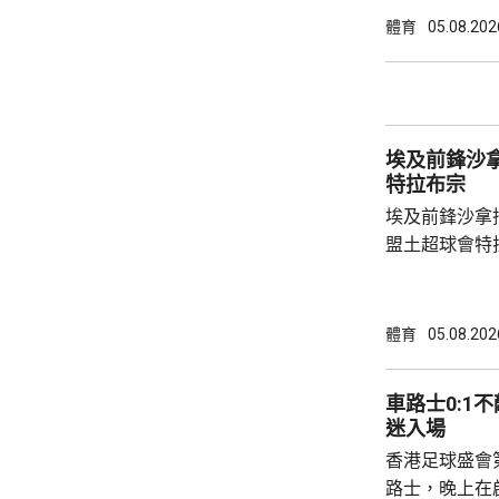
帶領沙特球會
體育
05.08.202
二年輕的領隊
日主場對利物
埃及前鋒沙拿抵達土
特拉布宗
埃及前鋒沙拿
盟土超球會特
衣，抵步後獲
體檢。他在社
家見面。 34歲的沙拿上季同效力了9年的英超
體育
05.08.202
球會利物浦約
二，特拉布宗
車路士0:1不敵祖雲斯 
表示周四將舉
迷入場
第四大球會，
香港足球盛會
比錫達斯，上季
路士，晚上在