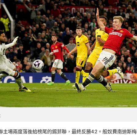
社
聯主場兩度落後給榜尾的錫菲聯，最終反勝4:2。般奴費南迪斯