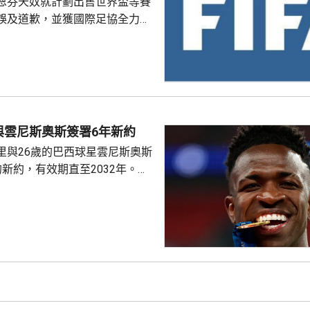
恩芬天奴就計劃出售世界盃等賽
誤及道歉，並獲國際足協全力支
化解歐洲足協杯葛世界盃等賽事
是撤回出售賽事股權的提議，第
這類破壞比賽面貌的行徑絕不再
件仍未達到。聲明同時重申對恩
際足協主席失去信心。國際職業
與雲尼斯奧斯簽署6年新約
指責恩芬天奴嚴重濫用職權。
里與26歲的巴西球星雲尼斯奧斯
新約，有效期直至2032年。雙
是雲尼斯奧斯原有
年。早前有報道指，英超阿仙奴
盟。雲尼斯奧斯在2018年由巴甲
皇馬，先後上陣375場賽事，入
助皇馬奪得14項錦標，包括三度
及兩次成為歐聯冠軍。皇馬形容
隊會歷史上最成功時期之一的關