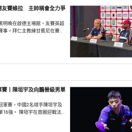
絕地反擊 ，連追3局11: 5、
德友賽維拉 主帥稱會全力爭
5逆轉晉級。 男單16強賽事...
黑明晚在啟德主場館，友賽英超
賽事。拜仁主教練甘賓尼在賽前
維拉是一隊頂尖球隊，相信明晚
球員上陣，賽事將有助更加理解
能力。他表示，明天將會以爭勝
起以賽果定義兩隊實力，將會更
度及能力。至於考慮季後退役的
長。 被問到新賽季目
，會爭取歐聯奪標，要達到這目
軍賽丨陳垣宇及向鵬晉級男單
須具備實力，在夏季轉會窗...
冠軍賽，中國2名球手陳垣宇及
陳垣宇在首圈迎戰法
除了第2局遇到阻力外，大部份
以直落3局11:5、12:10及