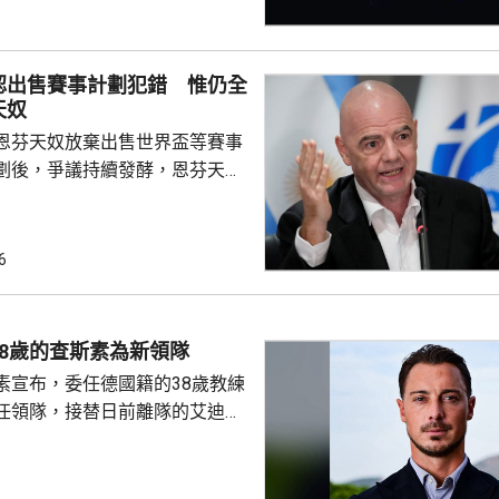
下一圈將會同南韓的張禹珍爭奪8
比分是11:8、9:11、11:9及
認出售賽事計劃犯錯 惟仍全
6強將硬撼3號種子、日本的張本智
天奴
16強全部產生，日本同南韓各佔...
恩芬天奴放棄出售世界盃等賽事
劃後，爭議持續發酵，恩芬天奴
。國際足協領導層周三在摩洛哥
開緊急危機會議，據報會議時間
恩芬天奴發言時承認錯誤及道
6
會繼續出任主席。 與會的包
夫斯特倫和其他管理委員會成
重申全力支持恩芬天奴，但承認
8歲的查斯素為新領隊
的計劃是犯下錯誤，相關程序本
素宣布，委任德國籍的38歲教練
式處理，強調無意將國際足協
任領隊，接替日前離隊的艾迪賀
前往西班牙，督促球隊的季前操
23年連奪兩屆聯賽冠軍，之後轉為