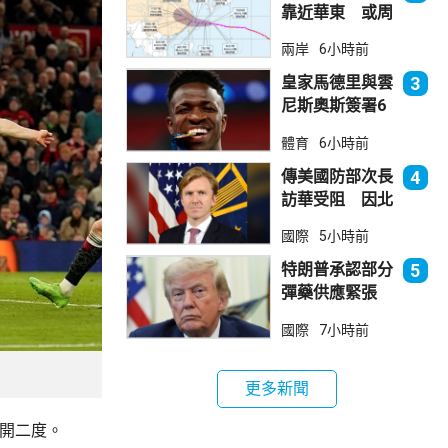
靠近華東 或周
日登陸浙閩沿岸
兩岸
6小時前
皇家馬德里與雲
3
尼斯奧斯簽署6
年新約
體育
6小時前
傳美國防部次長
4
訪華受阻 因北
京不滿美對台軍
國際
5小時前
售
特朗普承認部分
5
彈藥供應緊張
稱霍峽協議未達
國際
7小時前
成
更多新聞
梅開二度。