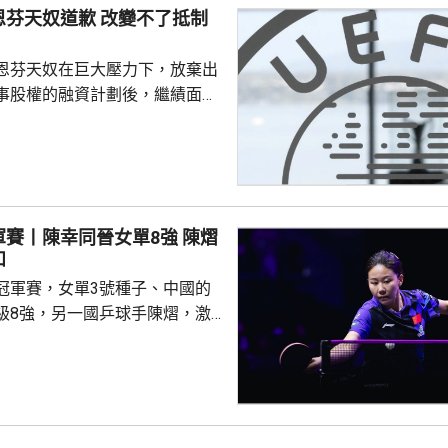
恩芬天奴道歉 改變不了抵制
恩芬天奴在巨大壓力下，放棄出
事股權的融資計劃後，繼績面臨
際足協領導層在摩洛哥首都拉巴
機會議，恩芬天奴承認錯誤及道
會後發聲明，重申全力支持恩芬
出售賽事股權的計劃是犯下錯
事會和211個成員協會道歉，承
賽丨陳幸同晉女單8強 陳熠
發生。 歐洲足協表示，
和
道歉，改變不了他們抵制世界盃
冠軍賽，女單3號種子、中國的
賽事的立場，他們對恩芬...
級8強，另一國乒球手陳熠，激
僅負頭號種子、日本的張本美和，
陳幸同在次圈對陣法國的帕維迪，
以直落3局11:8、11:2及11:2
撼張本美和，過程緊湊，她在領
1及11:9的大好形勢下，未能保持