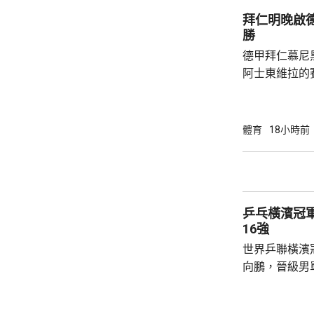
氣勢，張本美和
拜仁明晚啟
12:10及11:
勝
德甲拜仁慕尼
阿士東維拉的
記者會表示，
將有不少優秀
球隊本身整體
體育
18小時前
為目標，但比
重視球員的態
門將紐亞，將會擔任隊
標，甘賓尼說
乒乓橫濱冠
標，每位球員必
16強
世界乒聯橫濱
向鵬，晉級男單16強。 
國名將高茨，
都控制大局，最終