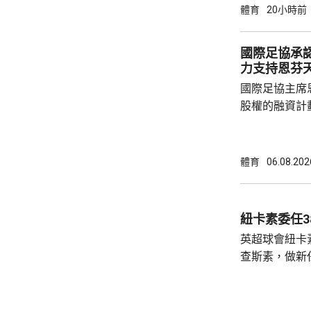
11:2勝出；
體育
20小時前
強席位。 向鵬在首圈出戰俄羅斯球手西多倫
科，贏3:1，4局
國際足協承
11:8，在1
力支持恩芬
和。 男單
國際足協主席
股權的融資計
面臨下台壓力
首都拉巴特召
長達7小時，
體育
06.08.202
歉，預計他暫時仍
括秘書長格拉
員，會後聲明
紐卡素委任3
出售賽事股權
英超球會紐卡
應以不同的方
查斯素，做新
理...
維。他會立即
練。 查斯素曾執教奧地利的薩爾斯堡，在
2021至20