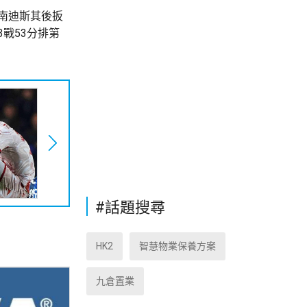
南迪斯其後扳
戰53分排第
#話題搜尋
HK2
智慧物業保養方案
九倉置業