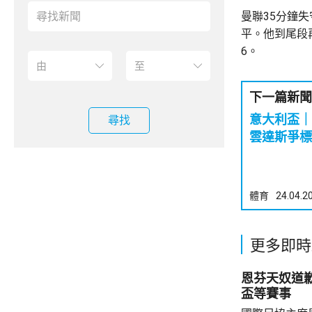
曼聯35分鐘
平。他到尾段
6。
下一篇新聞
意大利盃｜
尋找
雲達斯爭標
體育
24.04.2
更多即時
恩芬天奴道
盃等賽事