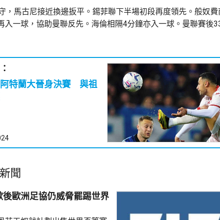
失守，馬古尼接近換邊扳平。錫菲聯下半場初段再度領先。般奴費
再入一球，協助曼聯反先。海倫相隔4分鐘亦入一球。曼聯賽後33
：
阿特蘭大晉身決賽 與祖
024
新聞
歉後歐洲足協仍威脅罷踢世界