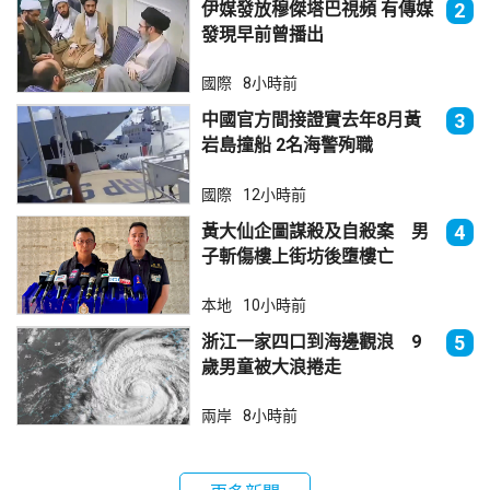
伊媒發放穆傑塔巴視頻 有傳媒
2
發現早前曾播出
國際
8小時前
中國官方間接證實去年8月黃
3
岩島撞船 2名海警殉職
國際
12小時前
黃大仙企圖謀殺及自殺案 男
4
子斬傷樓上街坊後墮樓亡
本地
10小時前
浙江一家四口到海邊觀浪 9
5
歲男童被大浪捲走
兩岸
8小時前