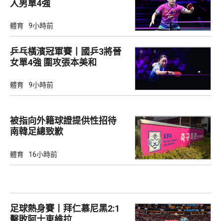
入男單4強
體育
9小時前
乒乓橫濱冠軍賽丨國乒3將晉
女單4強 圍攻張本美和
體育
9小時前
被指向外籍球證提供性招待
南韓足總致歉
體育
16小時前
足球熱身賽丨拜仁慕尼黑2:1
擊敗阿士東維拉