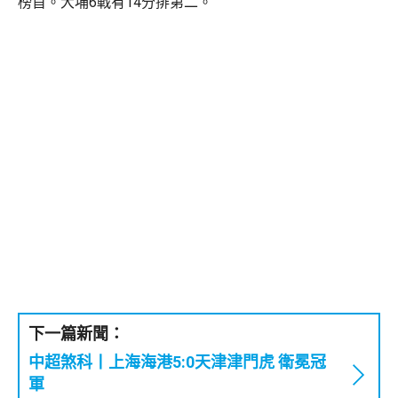
榜首。大埔6戰有14分排第二。
下一篇新聞：
中超煞科丨上海海港5:0天津津門虎 衛冕冠
軍