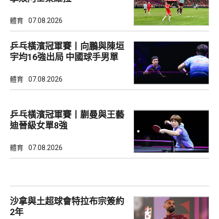
體育
07.08.2026
乒乓橫濱冠軍賽丨向鵬與陳垣
宇均16強出局 中國球手男單
全軍覆沒
體育
07.08.2026
乒乓橫濱冠軍賽丨蒯曼與王藝
迪晉級女單8強
體育
07.08.2026
沙拿與土超球會特拉布宗簽約
2年