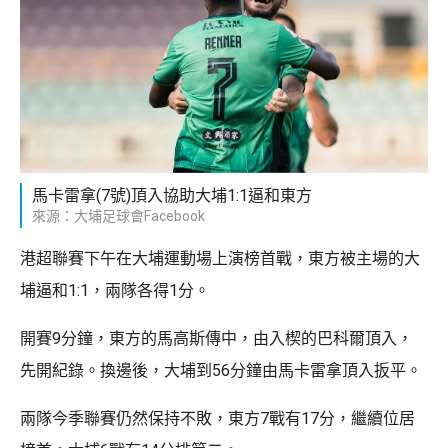
馬卡雷拿(7號)頂入協助大埔1:1逼和東方
來源：大埔足球會Facebook
港超聯賽下午在大埔運動場上演榜首戰，東方被主場的大
埔逼和1:1，兩隊各得1分。
開賽9分鐘，東方的馬高斯傳中，由入楔的巴科爾頂入，
先開紀錄。換邊後，大埔到56分鐘由馬卡雷拿頂入扳平。
兩隊今季聯賽仍然保持不敗，東方7戰有17分，繼續位居