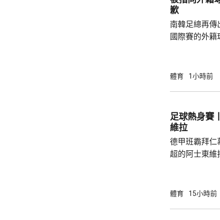
歉
南韓足總再傳
國際賽的外籍
六發聲明致歉
公眾失望和擔
革，保證加強
體育
1小時前
足公眾的期望。 南韓傳媒近日報道，20
一份政府審計報
月至翌年3月
足球熱身賽丨
俗場所，向十
維拉
每人涉及的費用
德甲班霸拜仁
超的阿士東維
身賽。拜仁最終贏2:1。
優，有多次埋
射，貼柱出底
體育
15小時前
區頂起腳，被
夫亦曾抽射，