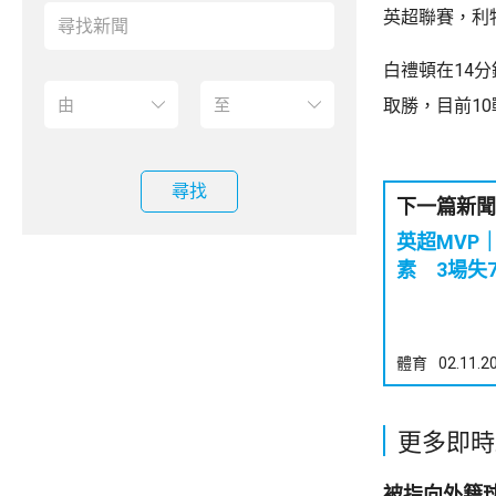
英超聯賽，利
白禮頓在14
取勝，目前10
尋找
下一篇新聞
英超MVP
素 3場失
體育
02.11.2
更多即時
被指向外籍