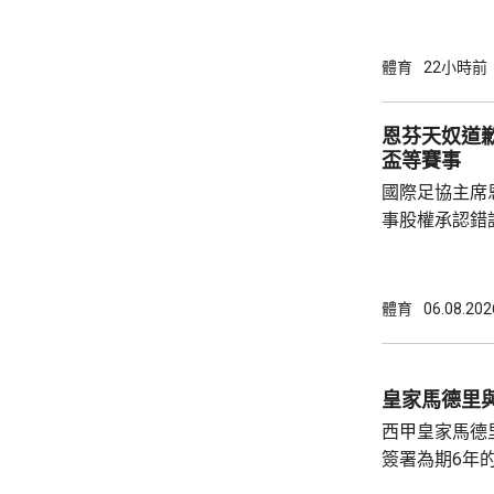
全力支持後，
協會一致重申
非洲足球的支
體育
22小時前
際足協承諾審
進行良好管治及增加
恩芬天奴道
態，與歐洲足
盃等賽事
申，對恩芬天
國際足協主席
心，只要他繼續
事股權承認錯
持後，仍未能
的威脅。 歐洲足協發表聲明，指他們提出了明
確條件，第一
體育
06.08.202
二是必須確保
犯。但這些條
芬天奴擔任國
皇家馬德里
足球員協會則
西甲皇家馬德
簽署為期6年的
方未有透露財務條款。 今年