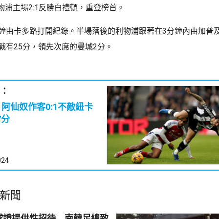
物浦主場2:1反勝白禮頓，重登榜首。
分鐘由卡多路打開紀錄。半場落後的利物浦跟著在3分鐘內由加普
戰有25分，領先次席的曼城2分。
：
｜阿仙奴作客0:1不敵紐卡
7分
024
新聞
球證提供性招待 南韓足總致