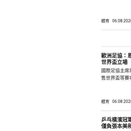
合約的最後一
有意羅致他加
法林明高轉投
體育
06.08.202
了128球，協
西甲封王，以
雲尼斯奧斯是
鍵球員。
歐洲足協：
世界盃立場
國際足協主席
售世界盃等賽
下台壓力。國
特召開緊急危
歉；國際足協
體育
06.08.202
天奴，但承認
誤，已致函理
乒乓橫濱冠軍
諾會確保類似事件不再
僅負張本美
恩芬天奴作出