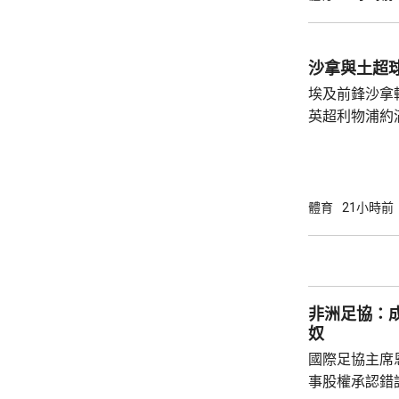
娜是以局數3:
迪在16強面
「刁時」輸14
沙拿與土超
贏11:8、11:5
埃及前鋒沙拿
英超利物浦約
簽約兩年，每
場出席簽約儀
拿表示，無想
加盟是希望為特
體育
21小時前
布宗向土耳其
將獲得以他命
另加每個球季
非洲足協：
奴
國際足協主席
事股權承認錯