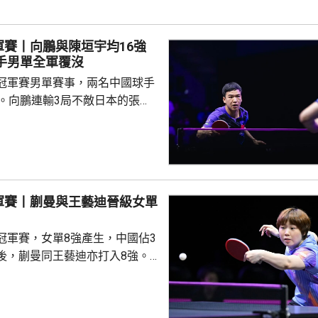
由南韓後衛金玟哉頂入，打破僵
場未見具威脅的組織及攻門。 下
軍賽丨向鵬與陳垣宇均16強
曾有一次罰球，但...
國球手男單全軍覆沒
冠軍賽男單賽事，兩名中國球手
步。向鵬連輸3局不敵日本的張本
11、8:11及8:11。陳垣宇同樣3
的張禹珍，至此參賽的4名中國
布倫，先失
三局反勝斯洛文尼亞的約奇克，
另外，德國的邱黨以
軍賽丨蒯曼與王藝迪晉級女單
美國的賈哈，8強對手是南韓的吳
禹珍就會硬撼頭號種子松島輝
冠軍賽，女單8強產生，中國佔3
後，蒯曼同王藝迪亦打入8強。
蒯曼，晚上在16強面對羅馬尼亞
太大考驗，連贏11:7、11:6及
日本的早日希娜爭入4強。早日希