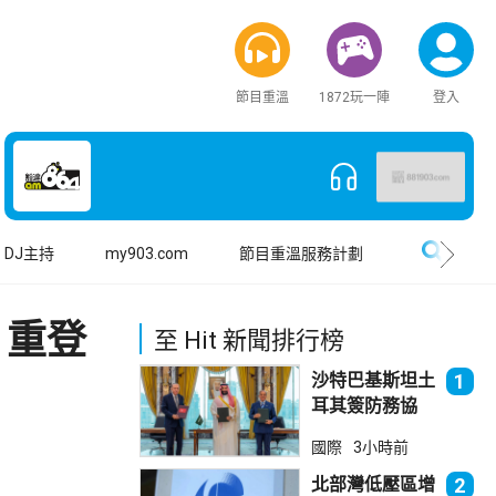
節目重溫
1872玩一陣
登入
搜尋
DJ主持
my903.com
節目重溫服務計劃
 重登
至 Hit 新聞排行榜
沙特巴基斯坦土
1
耳其簽防務協
議 伊朗籲穆斯
國際
3小時前
林團結
北部灣低壓區增
2