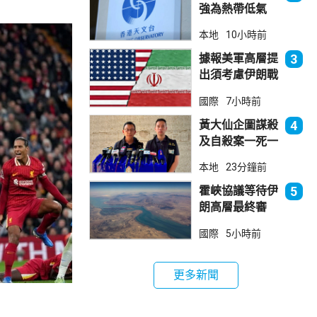
強為熱帶低氣
壓 天文台指對
本地
10小時前
本港直接威脅不
大
據報美軍高層提
3
出須考慮伊朗戰
事退出方案
國際
7小時前
黃大仙企圖謀殺
4
及自殺案一死一
傷 據了解曾因
本地
23分鐘前
噪音爭執
霍峽協議等待伊
5
朗高層最終審
批 華府料重開
國際
5小時前
航道後解除封鎖
更多新聞