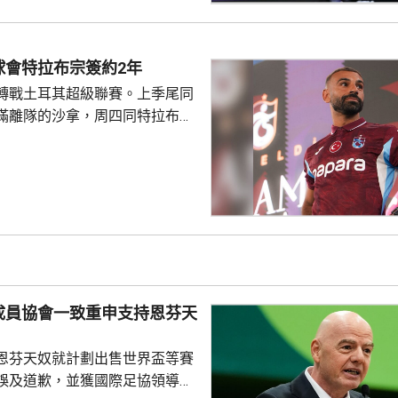
1淘汰中華台北的葉伊恬。 王藝
對中華台北的鄭怡靜，首局打至
:16，但之後表現漸入佳境，連
球會特拉布宗簽約2年
及11:8反勝，8強會遇...
轉戰土耳其超級聯賽。上季尾同
滿離隊的沙拿，周四同特拉布宗
年薪酬1700萬歐元。他在球會主
式，獲數以千計的球迷歡呼。沙
過會受到球迷熱烈歡迎，他今次
拉布宗奪取錦標及榮譽。 特拉
證券交易所提交的聲明指，沙特
字命名產品銷售額的20%分成，
的附加獎金。
成員協會一致重申支持恩芬天
恩芬天奴就計劃出售世界盃等賽
誤及道歉，並獲國際足協領導層