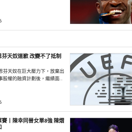
年。早前有報道指，英超阿仙奴
盟。雲尼斯奧斯在2018年由巴甲
皇馬，先後上陣375場賽事，入
6
助皇馬奪得14項錦標，包括三度
及兩次成為歐聯冠軍。皇馬形容
隊會歷史上最成功時期之一的關
恩芬天奴道歉 改變不了抵制
恩芬天奴在巨大壓力下，放棄出
事股權的融資計劃後，繼績面臨
際足協領導層在摩洛哥首都拉巴
機會議，恩芬天奴承認錯誤及道
會後發聲明，重申全力支持恩芬
6
出售賽事股權的計劃是犯下錯
事會和211個成員協會道歉，承
賽丨陳幸同晉女單8強 陳熠
發生。 歐洲足協表示，
和
道歉，改變不了他們抵制世界盃