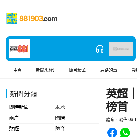
主頁
新聞/財經
節目精華
馬路的事
最
英超｜
新聞分類
榜首
即時新聞
本地
兩岸
國際
體育
發佈 03.1
Share to Face
Share t
財經
體育