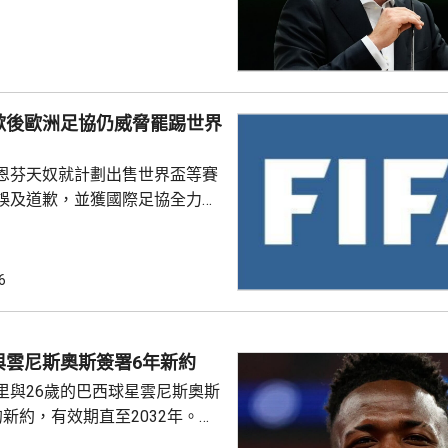
非洲足協亦發聲明指，54個成員
支持恩芬天奴，感謝他多年來對
持。主席莫特塞佩表示，歡迎國
查今次爭議事件，但同時呼籲要
透明度。 非洲足協的表
歉後歐洲足協仍威脅罷踢世界
協的立場完全不同。歐洲足協重
奴擔任國際足協主席已失去信
恩芬天奴就計劃出售世界盃等賽
留任，將抵制未來的世界盃...
誤及道歉，並獲國際足協全力支
化解歐洲足協杯葛世界盃等賽事
是撤回出售賽事股權的提議，第
6
這類破壞比賽面貌的行徑絕不再
件仍未達到。聲明同時重申對恩
際足協主席失去信心。國際職業
與雲尼斯奧斯簽署6年新約
指責恩芬天奴嚴重濫用職權。
里與26歲的巴西球星雲尼斯奧斯
新約，有效期直至2032年。雙
是雲尼斯奧斯原有