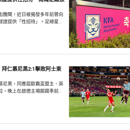
出醜聞，近日被揭發多年前曾向
球證提供「性招待」。足總星期
，指對於近期圍繞足總的爭議令
憂深表歉意，承諾進行全面改
組織內部的透明度和誠信，以滿
16年
告顯示，南韓足總在2011年3
期間，曾在首爾、蔚山等地的風
拜仁慕尼黑2:1擊敗阿士東
多名外籍球證提供「性招待」，
由數十萬至近百萬韓...
慕尼黑，同應屆歐霸盃盟主、英
拉，晚上在啟德主場館踢季前熱
 拜仁上半場攻勢佔
門，其中阿利安伊巴謙莫域曾施
線，之後阿歷山大柏夫洛域在禁
維拉門將比蘇治救出。湯比斯卓
無助而回。到36分鐘，拜仁在左