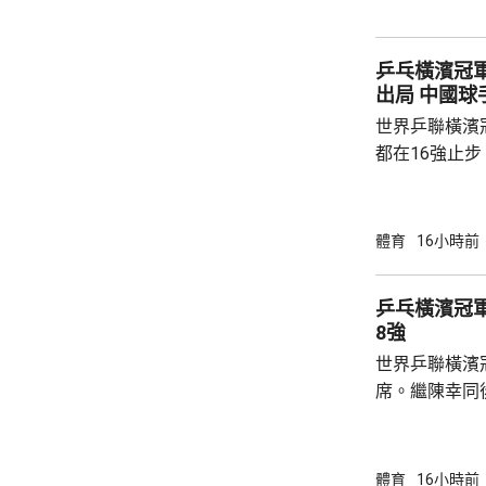
路開出罰球，
局。維拉上半
乒乓橫濱冠
半場初段，維拉
出局 中
世界乒聯橫濱
都在16強止
智和，比分是7:
局，輸給南韓
球手，全軍覆沒。 法國的艾歷斯勒
體育
16小時前
一局下，連追
會與張本智和爭入4強。 
乒乓橫濱冠
局數3:1戰勝
8強
晙誠。至於張
世界乒聯橫濱
空。
席。繼陳幸同
賽事2號種子
的施素絲，未遇
11:6，將與
體育
16小時前