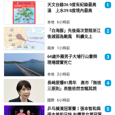
天文台錄36.9度有紀錄最高
1
溫 上水39.8度境內最高
本地
6小時前
「白海豚」先後兩次登陸浙江
2
後減弱為颱風 料續北上
兩岸
1小時前
64歲外籍男子大埔行山暈倒
3
現場證實死亡
本地
2小時前
長崎原爆81周年 高市「無核
4
三原則」表態依然含糊其詞
國際
6小時前
乒乓橫濱冠軍賽丨張本智和與
5
張本美和兄妹 包攬男女單冠軍