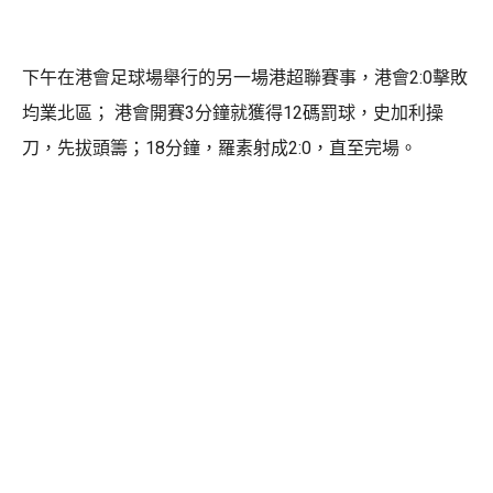
下午在港會足球場舉行的另一場港超聯賽事，港會2:0擊敗
均業北區； 港會開賽3分鐘就獲得12碼罰球，史加利操
刀，先拔頭籌；18分鐘，羅素射成2:0，直至完場。