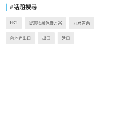
#話題搜尋
HK2
智慧物業保養方案
九倉置業
內地進出口
出口
進口