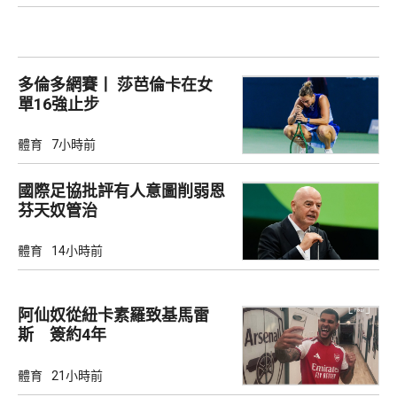
多倫多網賽丨 莎芭倫卡在女
單16強止步
體育
7小時前
國際足協批評有人意圖削弱恩
芬天奴管治
體育
14小時前
阿仙奴從紐卡素羅致基馬雷
斯 簽約4年
體育
21小時前