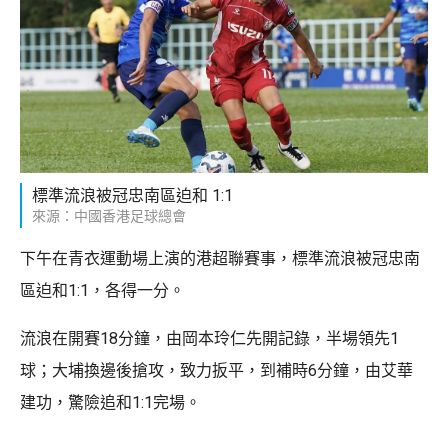
標準流浪被冠忠南區迫和 1:1
來源：中國香港足球總會
下午在青衣運動場上演的港超聯賽事，標準流浪被冠忠南
區迫和1:1，各得一分。
流浪在開賽18分鐘，由岡本玲仁先開記錄，半場領先1
球；大埔換邊後搶攻，致力扳平，到補時6分鐘，由艾華
建功，驚險追和1:1完場。