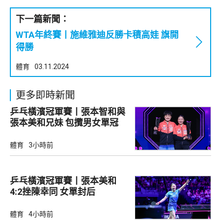
下一篇新聞：
WTA年終賽丨施維雅迪反勝卡積高娃 旗開
得勝
體育
03.11.2024
更多即時新聞
乒乓橫濱冠軍賽丨張本智和與
張本美和兄妹 包攬男女單冠
軍
體育
3小時前
乒乓橫濱冠軍賽丨張本美和
4:2挫陳幸同 女單封后
體育
4小時前