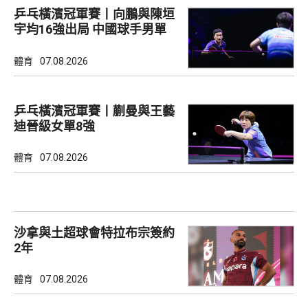
乒乓橫濱冠軍賽丨向鵬與陳垣
宇均16強出局 中國球手男單
全軍覆沒
體育
07.08.2026
乒乓橫濱冠軍賽丨蒯曼與王藝
迪晉級女單8強
體育
07.08.2026
沙拿與土超球會特拉布宗簽約
2年
體育
07.08.2026