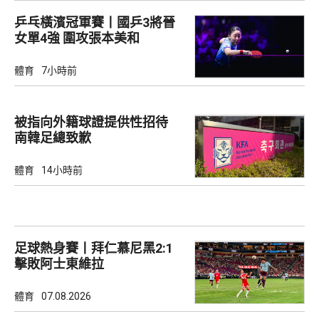
乒乓橫濱冠軍賽丨國乒3將晉
女單4強 圍攻張本美和
體育
7小時前
被指向外籍球證提供性招待
南韓足總致歉
體育
14小時前
足球熱身賽丨拜仁慕尼黑2:1
擊敗阿士東維拉
體育
07.08.2026