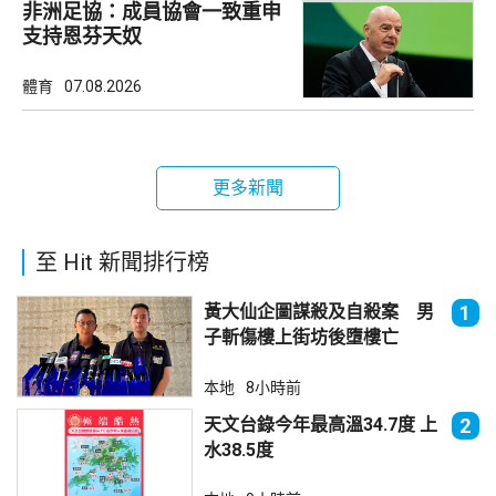
非洲足協：成員協會一致重申
支持恩芬天奴
體育
07.08.2026
更多新聞
至 Hit 新聞排行榜
黃大仙企圖謀殺及自殺案 男
1
子斬傷樓上街坊後墮樓亡
本地
8小時前
天文台錄今年最高溫34.7度 上
2
水38.5度