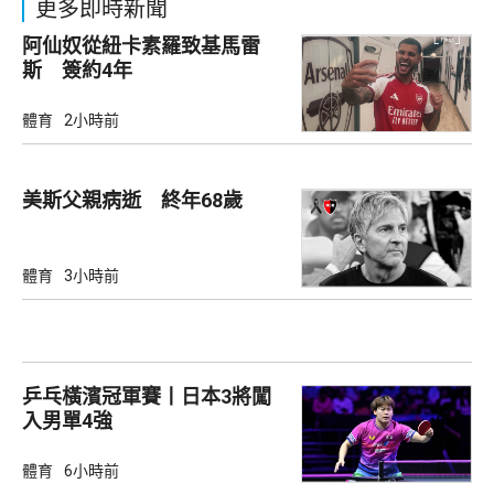
更多即時新聞
阿仙奴從紐卡素羅致基馬雷
斯 簽約4年
體育
2小時前
美斯父親病逝 終年68歲
體育
3小時前
乒乓橫濱冠軍賽丨日本3將闖
入男單4強
體育
6小時前