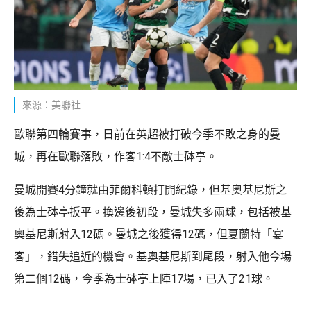
來源：美聯社
歐聯第四輪賽事，日前在英超被打破今季不敗之身的曼
城，再在歐聯落敗，作客1:4不敵士砵亭。
曼城開賽4分鐘就由菲爾科頓打開紀錄，但基奧基尼斯之
後為士砵亭扳平。換邊後初段，曼城失多兩球，包括被基
奧基尼斯射入12碼。曼城之後獲得12碼，但夏蘭特「宴
客」，錯失追近的機會。基奧基尼斯到尾段，射入他今場
第二個12碼，今季為士砵亭上陣17場，已入了21球。