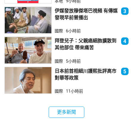
本地
9小時前
伊媒發放穆傑塔巴視頻 有傳媒
3
發現早前曾播出
國際
6小時前
拜登兒子：父親癌細胞擴散到
4
其他部位 帶來痛苦
國際
5小時前
日本前首相細川護熙批評高市
5
對華等政策
國際
11小時前
更多新聞