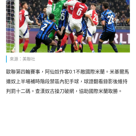
來源：美聯社
歐聯第四輪賽事，阿仙奴作客0:1不敵國際米蘭。米基爾馬
連奴上半場補時階段禁區內犯手球，球證翻看錄影後維持
判罰十二碼。查漢奴古操刀破網，協助國際米蘭取勝。