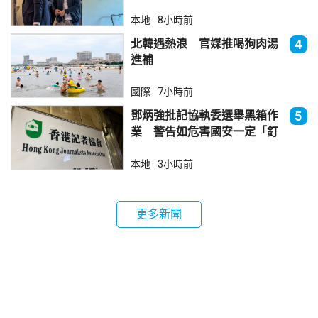
個月
本地
8小時前
北韓遇熱浪 官媒推喝狗肉湯
4
進補
國際
7小時前
鄧炳強批記協執委選舉黑箱作
5
業 警告如危害國安一定「釘
死你」
本地
3小時前
更多新聞