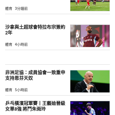
體育
3分鐘前
沙拿與土超球會特拉布宗簽約
2年
體育
4小時前
非洲足協：成員協會一致重申
支持恩芬天奴
體育
5小時前
乒乓橫濱冠軍賽丨王藝迪晉級
女單8強 將鬥朱雨玲