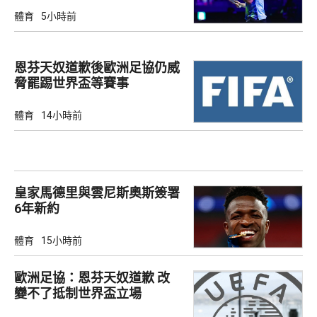
體育
5小時前
恩芬天奴道歉後歐洲足協仍威
脅罷踢世界盃等賽事
體育
14小時前
皇家馬德里與雲尼斯奧斯簽署
6年新約
體育
15小時前
歐洲足協：恩芬天奴道歉 改
變不了抵制世界盃立場