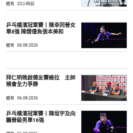
體育
22小時前
乒乓橫濱冠軍賽丨陳幸同晉女
單8強 陳熠僅負張本美和
體育
06.08.2026
拜仁明晚啟德友賽維拉 主帥
稱會全力爭勝
體育
06.08.2026
乒乓橫濱冠軍賽丨陳垣宇及向
鵬晉級男單16強