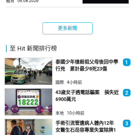
體育
06.08.2026
更多新聞
至 Hit 新聞排行榜
泰國少年槍殺祖父母後回中學
1
行兇 累計最少8死23傷
國際
4小時前
43歲女子遇電話騙案 損失近
2
6900萬元
本地
10小時前
手術引流管遺病人體內12年
3
女醫生石岳容專業失當除牌1