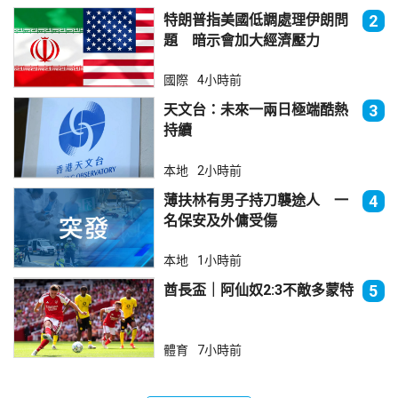
特朗普指美國低調處理伊朗問
2
題 暗示會加大經濟壓力
國際
4小時前
天文台：未來一兩日極端酷熱
3
持續
本地
2小時前
薄扶林有男子持刀襲途人 一
4
名保安及外傭受傷
本地
1小時前
酋長盃｜阿仙奴2:3不敵多蒙特
5
體育
7小時前