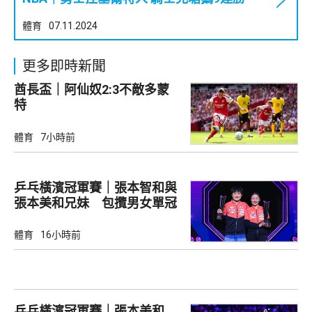
體育
07.11.2024
更多即時新聞
酋長盃｜阿仙奴2:3不敵多蒙
特
體育
7小時前
乒乓橫濱冠軍賽｜張本智和與
張本美和兄妹 包攬男女單冠
軍
體育
16小時前
乒乓橫濱冠軍賽｜張本美和