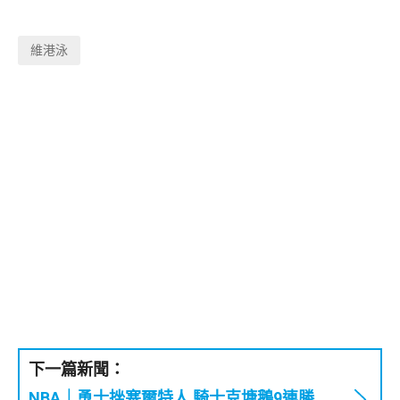
維港泳
下一篇新聞：
NBA｜勇士挫塞爾特人 騎士克塘鵝9連勝