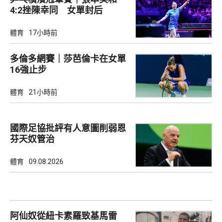
4:2挫陳幸同 女單封后
體育
17小時前
多倫多網賽｜莎芭倫卡在女單
16強止步
體育
21小時前
國際足協批評有人意圖削弱恩
芬天奴管治
體育
09.08.2026
阿仙奴從紐卡素羅致基馬雷