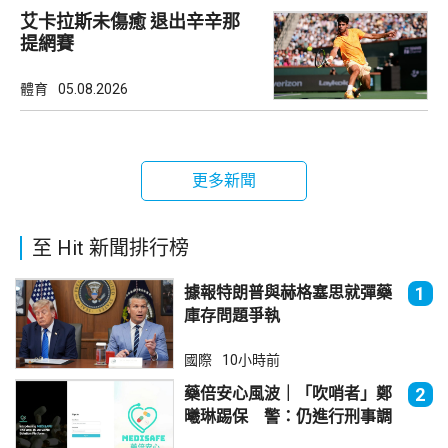
艾卡拉斯未傷癒 退出辛辛那
提網賽
體育
05.08.2026
更多新聞
至 Hit 新聞排行榜
據報特朗普與赫格塞思就彈藥
1
庫存問題爭執
國際
10小時前
藥倍安心風波｜「吹哨者」鄭
2
曦琳踢保 警：仍進行刑事調
查