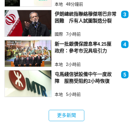
本地
48分鐘前
伊朗總統指聯絡穆傑塔巴非常
3
困難 斥有人試圖製造分裂
國際
7小時前
新一批銀債保證息率4.25厘
4
政府：參考市況具吸引力
本地
2小時前
屯馬綫信號設備中午一度故
5
障 服務受阻約2小時恢復
本地
5小時前
更多新聞