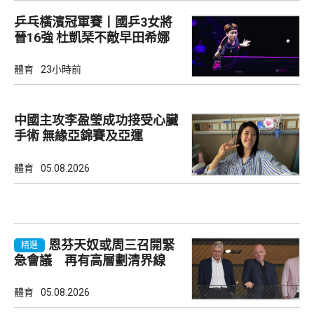
乒乓橫濱冠軍賽丨國乒3女將
晉16強 杜凱琹不敵早田希娜
體育
23小時前
中國主攻李盈瑩成功接受心臟
手術 無緣亞錦賽及亞運
體育
05.08.2026
恩芬天奴或周三召開緊
精選
急會議 再有高層劃清界線
體育
05.08.2026