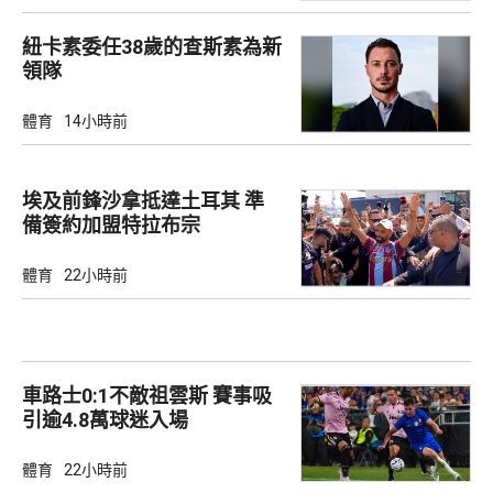
紐卡素委任38歲的查斯素為新
領隊
體育
14小時前
埃及前鋒沙拿抵達土耳其 準
備簽約加盟特拉布宗
體育
22小時前
車路士0:1不敵祖雲斯 賽事吸
引逾4.8萬球迷入場
體育
22小時前