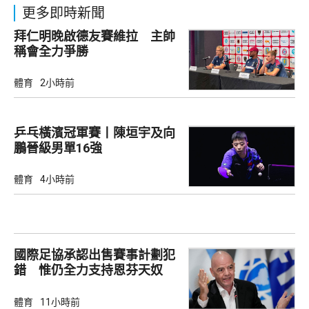
更多即時新聞
拜仁明晚啟德友賽維拉 主帥
稱會全力爭勝
體育
2小時前
乒乓橫濱冠軍賽丨陳垣宇及向
鵬晉級男單16強
體育
4小時前
國際足協承認出售賽事計劃犯
錯 惟仍全力支持恩芬天奴
體育
11小時前