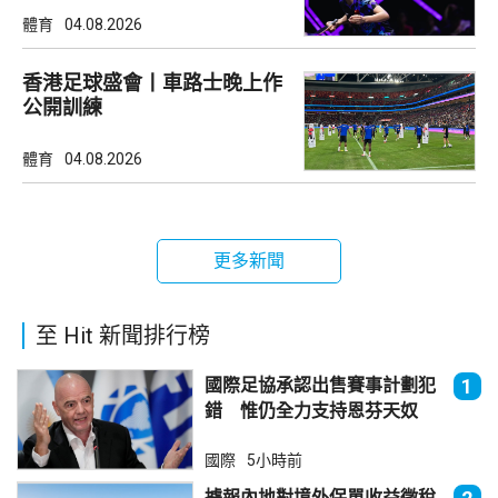
體育
04.08.2026
香港足球盛會丨車路士晚上作
公開訓練
體育
04.08.2026
更多新聞
至 Hit 新聞排行榜
國際足協承認出售賽事計劃犯
1
錯 惟仍全力支持恩芬天奴
國際
5小時前
據報內地對境外保單收益徵稅