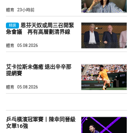
體育
23小時前
恩芬天奴或周三召開緊
精選
急會議 再有高層劃清界線
體育
05.08.2026
艾卡拉斯未傷癒 退出辛辛那
提網賽
體育
05.08.2026
乒乓橫濱冠軍賽丨陳幸同晉級
女單16強