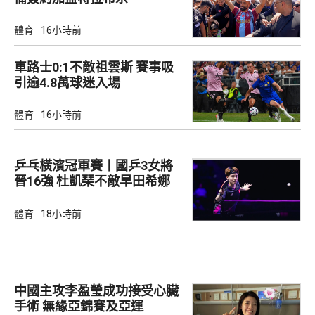
體育
16小時前
車路士0:1不敵祖雲斯 賽事吸
引逾4.8萬球迷入場
體育
16小時前
乒乓橫濱冠軍賽丨國乒3女將
晉16強 杜凱琹不敵早田希娜
體育
18小時前
中國主攻李盈瑩成功接受心臟
手術 無緣亞錦賽及亞運