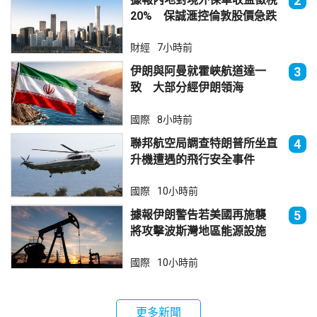
2
20% 保誠滙控倫敦股價急跌
財經
7小時前
伊朗與阿曼就霍峽航道達一
3
致 大部分經伊朗領海
國際
8小時前
聯邦航空局調查特朗普所坐直
4
升機遭遇的飛行安全事件
國際
10小時前
據報伊朗警告若美國再施襲
5
將攻擊波斯灣地區能源設施
國際
10小時前
更多新聞