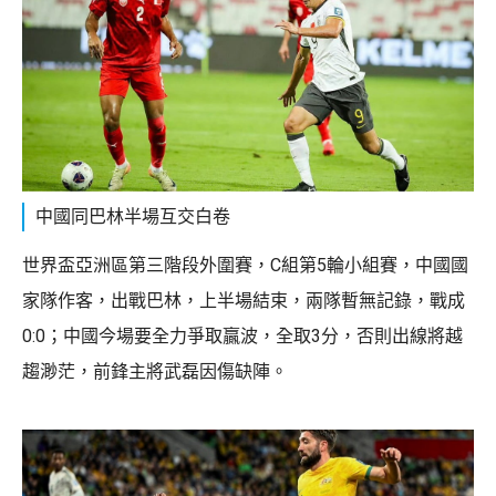
中國同巴林半場互交白卷
世界盃亞洲區第三階段外圍賽，C組第5輪小組賽，中國國
家隊作客，出戰巴林，上半場結束，兩隊暫無記錄，戰成
0:0；中國今場要全力爭取贏波，全取3分，否則出線將越
趨渺茫，前鋒主將武磊因傷缺陣。