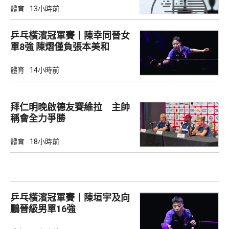
體育
13小時前
乒乓橫濱冠軍賽丨陳幸同晉女
單8強 陳熠僅負張本美和
體育
14小時前
拜仁明晚啟德友賽維拉 主帥
稱會全力爭勝
體育
18小時前
乒乓橫濱冠軍賽丨陳垣宇及向
鵬晉級男單16強