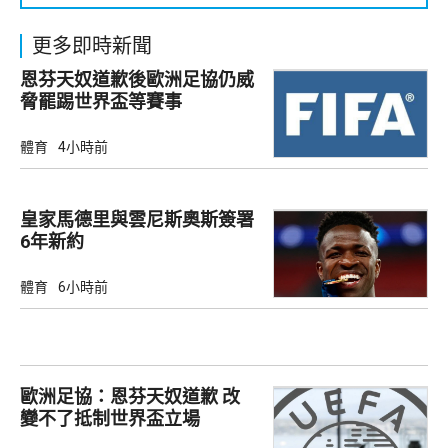
更多即時新聞
恩芬天奴道歉後歐洲足協仍威
脅罷踢世界盃等賽事
體育
4小時前
皇家馬德里與雲尼斯奧斯簽署
6年新約
體育
6小時前
歐洲足協：恩芬天奴道歉 改
變不了抵制世界盃立場