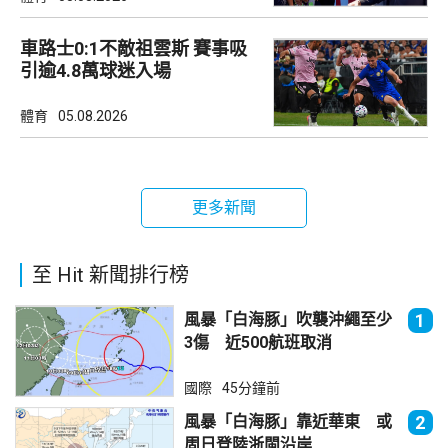
車路士0:1不敵祖雲斯 賽事吸
引逾4.8萬球迷入場
體育
05.08.2026
更多新聞
至 Hit 新聞排行榜
風暴「白海豚」吹襲沖繩至少
1
3傷 近500航班取消
國際
45分鐘前
風暴「白海豚」靠近華東 或
2
周日登陸浙閩沿岸