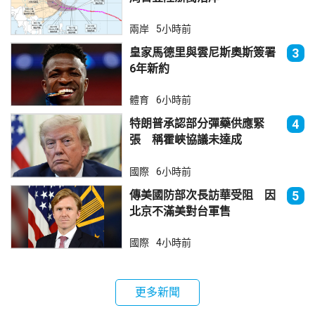
兩岸
5小時前
皇家馬德里與雲尼斯奧斯簽署
3
6年新約
體育
6小時前
特朗普承認部分彈藥供應緊
4
張 稱霍峽協議未達成
國際
6小時前
傳美國防部次長訪華受阻 因
5
北京不滿美對台軍售
國際
4小時前
更多新聞