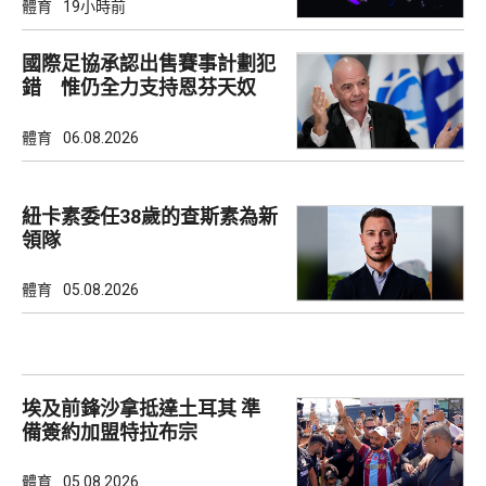
體育
19小時前
國際足協承認出售賽事計劃犯
錯 惟仍全力支持恩芬天奴
體育
06.08.2026
紐卡素委任38歲的查斯素為新
領隊
體育
05.08.2026
埃及前鋒沙拿抵達土耳其 準
備簽約加盟特拉布宗
體育
05.08.2026