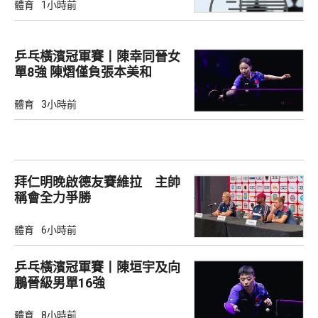
體育
1小時前
乒乓橫濱冠軍賽丨陳幸同晉女
單8強 陳熠僅負張本美和
體育
3小時前
拜仁明晚啟德友賽維拉 主帥
稱會全力爭勝
體育
6小時前
乒乓橫濱冠軍賽丨陳垣宇及向
鵬晉級男單16強
體育
8小時前