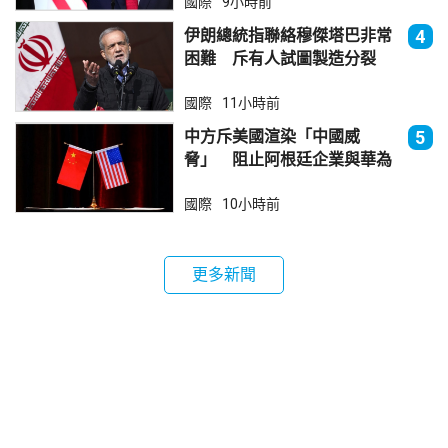
國際
9小時前
伊朗總統指聯絡穆傑塔巴非常
4
困難 斥有人試圖製造分裂
國際
11小時前
中方斥美國渲染「中國威
5
脅」 阻止阿根廷企業與華為
合作
國際
10小時前
更多新聞