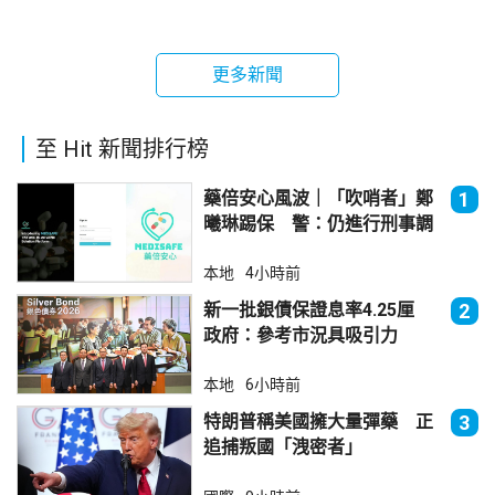
更多新聞
至 Hit 新聞排行榜
藥倍安心風波｜「吹哨者」鄭
1
曦琳踢保 警：仍進行刑事調
查
本地
4小時前
新一批銀債保證息率4.25厘
2
政府：參考市況具吸引力
本地
6小時前
特朗普稱美國擁大量彈藥 正
3
追捕叛國「洩密者」