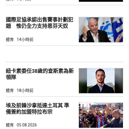
國際足協承認出售賽事計劃犯
錯 惟仍全力支持恩芬天奴
體育
14小時前
紐卡素委任38歲的查斯素為新
領隊
體育
18小時前
埃及前鋒沙拿抵達土耳其 準
備簽約加盟特拉布宗
體育
05.08.2026