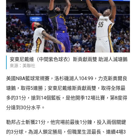
安東尼戴維（中間紫色球衣）斯貢獻兩雙 助湖人滅塘鵝
來源：美聯社
美國NBA籃球常規賽，洛杉磯湖人104:99，力克新奧爾良
塘鵝，取得5連勝；安東尼戴維斯貢獻兩雙，取得全隊最
多的31分，搶到14個籃板，是他開季12場比賽，第8度得
分達到30分水平。
勒邦占士斬獲21分，他完場前最後1分鐘，投入兩個關鍵
的3分球，為湖人鎖定勝局，但職業生涯最長、連續4場3