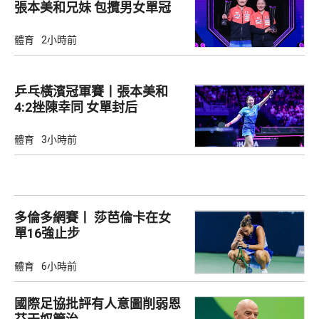
張本美和兄妹 包攬男女單冠
軍
體育
2小時前
乒乓橫濱冠軍賽丨張本美和
4:2挫陳幸同 女單封后
體育
3小時前
多倫多網賽丨 莎芭倫卡在女
單16強止步
體育
6小時前
國際足協批評有人意圖削弱恩