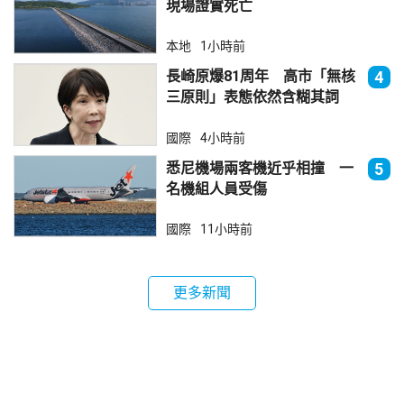
現場證實死亡
本地
1小時前
長崎原爆81周年 高市「無核
4
三原則」表態依然含糊其詞
國際
4小時前
悉尼機場兩客機近乎相撞 一
5
名機組人員受傷
國際
11小時前
更多新聞