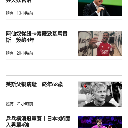
芬天奴管治
體育
13小時前
阿仙奴從紐卡素羅致基馬雷
斯 簽約4年
體育
20小時前
美斯父親病逝 終年68歲
體育
21小時前
乒乓橫濱冠軍賽丨日本3將闖
入男單4強