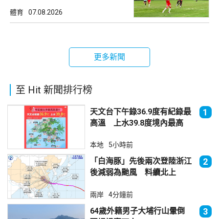
體育
07.08.2026
更多新聞
至 Hit 新聞排行榜
天文台下午錄36.9度有紀錄最
1
高溫 上水39.8度境內最高
本地
5小時前
「白海豚」先後兩次登陸浙江
2
後減弱為颱風 料續北上
兩岸
4分鐘前
64歲外籍男子大埔行山暈倒
3