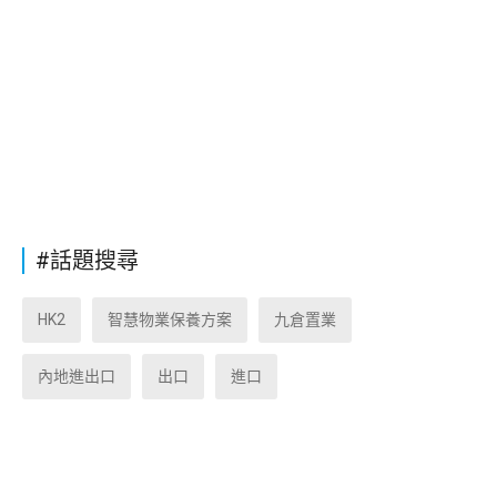
#話題搜尋
HK2
智慧物業保養方案
九倉置業
內地進出口
出口
進口