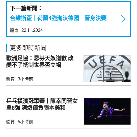
下一篇新聞：
台維斯盃｜荷蘭4強淘汰德國 晉身決賽
體育
22.11.2024
更多即時新聞
歐洲足協：恩芬天奴道歉 改
變不了抵制世界盃立場
體育
3小時前
乒乓橫濱冠軍賽丨陳幸同晉女
單8強 陳熠僅負張本美和
體育
5小時前