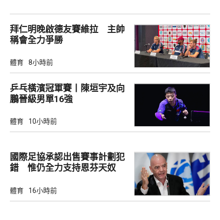
拜仁明晚啟德友賽維拉 主帥
稱會全力爭勝
體育
8小時前
乒乓橫濱冠軍賽丨陳垣宇及向
鵬晉級男單16強
體育
10小時前
國際足協承認出售賽事計劃犯
錯 惟仍全力支持恩芬天奴
體育
16小時前