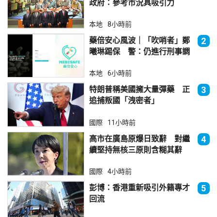
政府：參考市況具吸引力
本地
8小時前
藥倍安心風波｜「吹哨者」鄭
2
曦琳踢保 警：仍進行刑事調
查
本地
6小時前
特朗普稱美國擁大量彈藥 正
3
追捕叛國「洩密者」
國際
11小時前
高市在廣島原爆日致辭 對繼
4
續堅持無核三原則含糊其辭
國際
4小時前
彭博：香港重新吸引外籍專才
5
回流