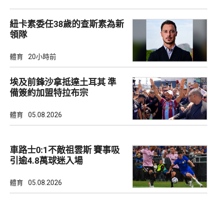
紐卡素委任38歲的查斯素為新
領隊
體育
20小時前
埃及前鋒沙拿抵達土耳其 準
備簽約加盟特拉布宗
體育
05.08.2026
車路士0:1不敵祖雲斯 賽事吸
引逾4.8萬球迷入場
體育
05.08.2026