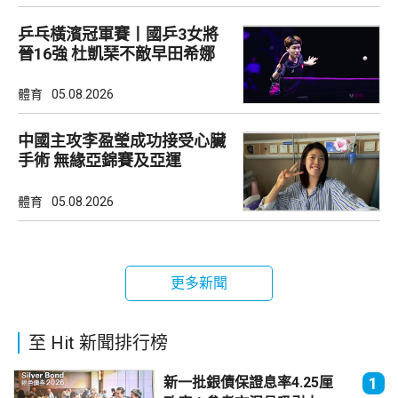
乒乓橫濱冠軍賽丨國乒3女將
晉16強 杜凱琹不敵早田希娜
體育
05.08.2026
中國主攻李盈瑩成功接受心臟
手術 無緣亞錦賽及亞運
體育
05.08.2026
更多新聞
至 Hit 新聞排行榜
新一批銀債保證息率4.25厘
1