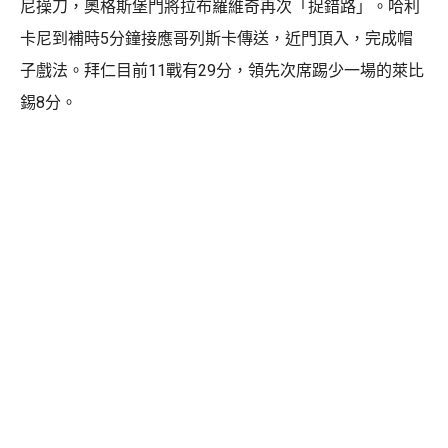
尼操刀，奧格斯堡門將拉布羅維奇再次「捉錯路」。哈利
卡尼到補時5分鐘接應哥列斯卡傳送，近門頂入，完成帽
子戲法。拜仁目前11戰有29分，領先次席踢少一場的萊比
錫8分。