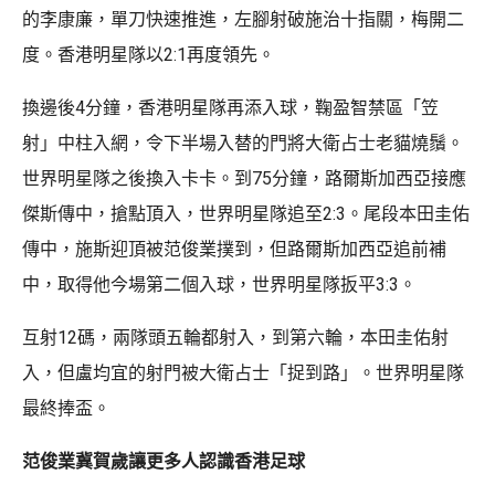
的李康廉，單刀快速推進，左腳射破施治十指關，梅開二
度。香港明星隊以2:1再度領先。
換邊後4分鐘，香港明星隊再添入球，鞠盈智禁區「笠
射」中柱入網，令下半場入替的門將大衛占士老貓燒鬚。
世界明星隊之後換入卡卡。到75分鐘，路爾斯加西亞接應
傑斯傳中，搶點頂入，世界明星隊追至2:3。尾段本田圭佑
傳中，施斯迎頂被范俊業撲到，但路爾斯加西亞追前補
中，取得他今場第二個入球，世界明星隊扳平3:3。
互射12碼，兩隊頭五輪都射入，到第六輪，本田圭佑射
入，但盧均宜的射門被大衛占士「捉到路」。世界明星隊
最終捧盃。
范俊業冀賀歲讓更多人認識香港足球