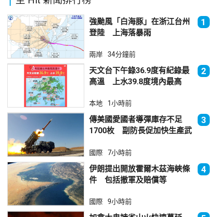
強颱風「白海豚」在浙江台州
1
登陸 上海落暴雨
兩岸
34分鐘前
天文台下午錄36.9度有紀錄最
2
高溫 上水39.8度境內最高
本地
1小時前
傳美國愛國者導彈庫存不足
3
1700枚 副防長促加快生產武
器
國際
7小時前
伊朗提出開放霍爾木茲海峽條
4
件 包括撤軍及賠償等
國際
9小時前