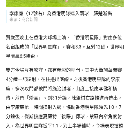
李康廉（17號右）為香港明隊連入兩球 蘇楚淅攝
來源：商台新聞
賀歲盃晚上在香港大球場上演，「香港明星隊」對由多位
名宿組成的「世界明星隊」，賽和3:3。互射12碼，世界明
星隊贏6:5捧盃。
雙方今場互有攻守，都有精彩的埋門。其中大衛施華開賽
4分鐘一記遠射，在柱邊出底線。之後香港明星隊的李康
廉，多次攻門都被門將施治封堵，山度士接應李健和橫
傳，射門「炒高」。到31分鐘，陳肇棋右路推進再傳出，
由李康廉第一時間撞射入網，協助香港明星隊領先1:0。7
分鐘後，傑斯接應夏薩特「後踭」傳球，禁區內窄角度射
入，為世界明星隊扳平1:1。到上半場補時，今場表現搶鏡