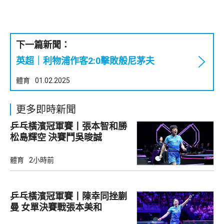
下一篇新聞：
英超｜利物浦作客2:0擊敗般尼茅夫
體育
01.02.2025
更多即時新聞
乒乓橫濱冠軍賽丨張本智和勝
松島輝空 決賽鬥吳晙誠
體育
2小時前
乒乓橫濱冠軍賽丨陳幸同挫蒯
曼 女單決賽戰張本美和