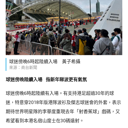
球迷傍晚6時起陸續入場 黃子希攝
來源：商台新聞
球迷傍晚陸續入場 指新年睇波更有氣氛
球迷傍晚6時起陸續有入場。有支持港足超過30年的球
迷，特意穿2018年版港隊波衫及傑志球迷會的外套，表示
期待世界明星隊的李華度重現去年「射香蕉球」戲碼，又
希望看到本港名宿山度士在30碼遠射。