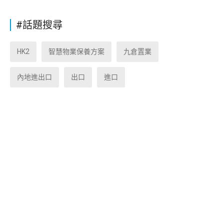
#話題搜尋
HK2
智慧物業保養方案
九倉置業
內地進出口
出口
進口