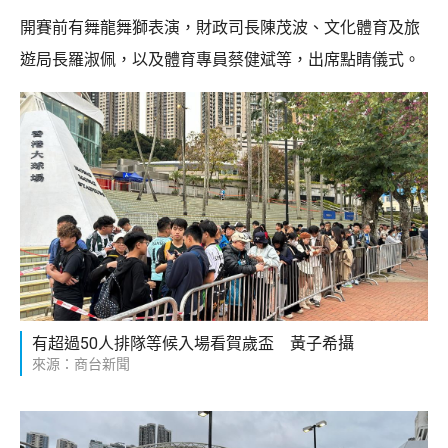
開賽前有舞龍舞獅表演，財政司長陳茂波、文化體育及旅
遊局長羅淑佩，以及體育專員蔡健斌等，出席點睛儀式。
有超過50人排隊等候入場看賀歲盃 黃子希攝
來源：商台新聞