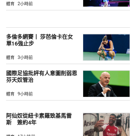
體育
2小時前
多倫多網賽丨 莎芭倫卡在女
單16強止步
體育
3小時前
國際足協批評有人意圖削弱恩
芬天奴管治
體育
9小時前
阿仙奴從紐卡素羅致基馬雷
斯 簽約4年