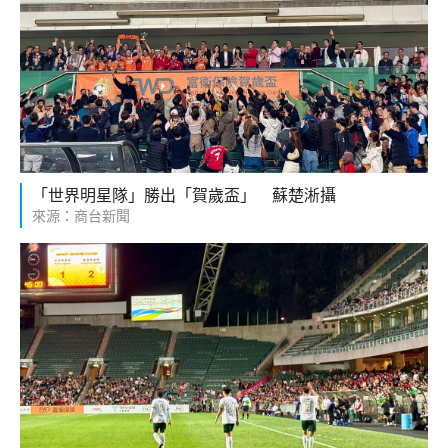
「世界明星隊」勝出「賀歲盃」 蘇楚淅攝
來源：商台新聞