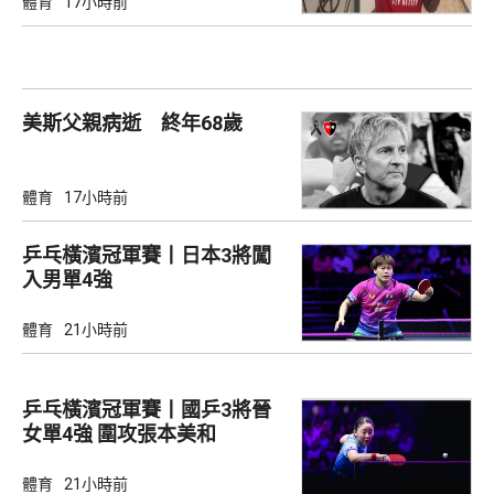
體育
17小時前
美斯父親病逝 終年68歲
體育
17小時前
乒乓橫濱冠軍賽丨日本3將闖
入男單4強
體育
21小時前
乒乓橫濱冠軍賽丨國乒3將晉
女單4強 圍攻張本美和
體育
21小時前