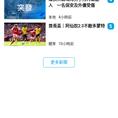
人 一名保安及外傭受傷
本地
4小時前
酋長盃｜阿仙奴2:3不敵多蒙特
5
體育
10小時前
更多新聞