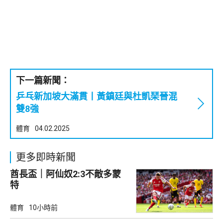
下一篇新聞：
乒乓新加坡大滿貫丨黃鎮廷與杜凱琹晉混
雙8強
體育
04.02.2025
更多即時新聞
酋長盃｜阿仙奴2:3不敵多蒙
特
體育
10小時前