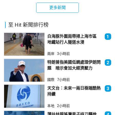
更多新聞
至 Hit 新聞排行榜
白海豚外圍雨帶掃上海市區
1
地鐵站行人隧道水浸
兩岸
3小時前
特朗普指美國低調處理伊朗問
2
題 暗示會加大經濟壓力
國際
7小時前
天文台：未來一兩日極端酷熱
3
持續
本地
2小時前
薄扶林碧瑤灣男子持刀襲途
4