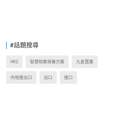
#話題搜尋
HK2
智慧物業保養方案
九倉置業
內地進出口
出口
進口