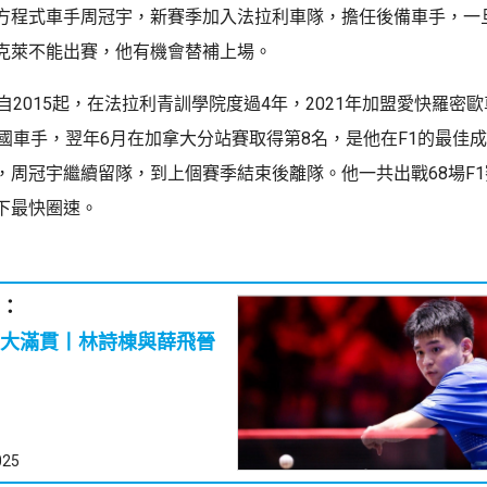
方程式車手周冠宇，新賽季加入法拉利車隊，擔任後備車手，一
克萊不能出賽，他有機會替補上場。
自2015起，在法拉利青訓學院度過4年，2021年加盟愛快羅密
中國車手，翌年6月在加拿大分站賽取得第8名，是他在F1的最佳
，周冠宇繼續留隊，到上個賽季結束後離隊。他一共出戰68場F1
下最快圈速。
：
大滿貫丨林詩棟與薛飛晉
025