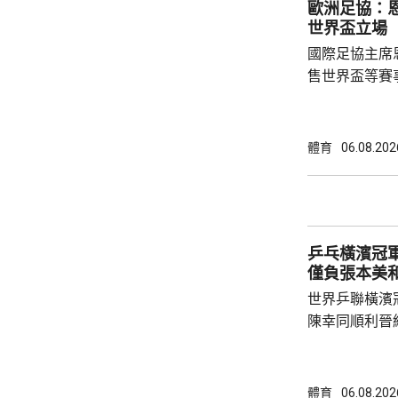
歐洲足協：
鍵球員。
世界盃立場
國際足協主席
售世界盃等賽
下台壓力。國
特召開緊急危
歉；國際足協
體育
06.08.202
天奴，但承認
誤，已致函理
諾會確保類似事件不再
恩芬天奴作出
乒乓橫濱冠軍
等國際足協相關
僅負張本美
世界乒聯橫濱
陳幸同順利晉
戰5局，2:3
無緣出線。 陳幸同在次圈對陣法國的帕維迪，
全場控制大局下，
體育
06.08.202