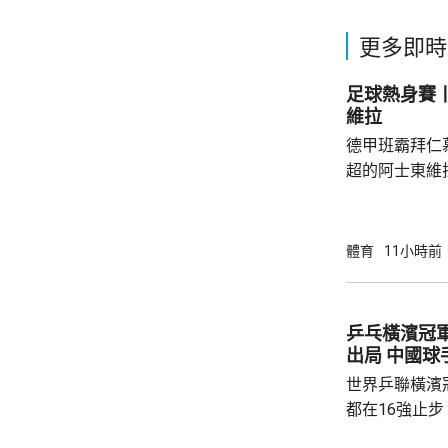
更多即時
足球熱身賽丨
維拉
德甲班霸拜仁
超的阿士東維
身賽。拜仁最終贏2:1。
優，有多次埋
射，貼柱出底
體育
11小時前
區頂起腳，被
夫亦曾抽射，
路開出罰球，
乒乓橫濱冠
局。維拉上半
出局 中
半場初段，維拉
世界乒聯橫濱
都在16強止
智和，比分是7: