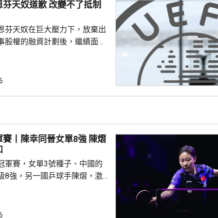
恩芬天奴道歉 改變不了抵制
恩芬天奴在巨大壓力下，放棄出
事股權的融資計劃後，繼績面臨
際足協領導層在摩洛哥首都拉巴
機會議，恩芬天奴承認錯誤及道
會後發聲明，重申全力支持恩芬
6
出售賽事股權的計劃是犯下錯
事會和211個成員協會道歉，承
發生。 歐洲足協表示，
道歉，改變不了他們抵制世界盃
賽丨陳幸同晉女單8強 陳熠
賽事的立場，他們對恩芬...
和
冠軍賽，女單3號種子、中國的
級8強，另一國乒球手陳熠，激
僅負頭號種子、日本的張本美和，
以直落3局11:8、11:2及11:2
6