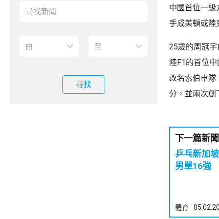
中國首位一級
手咸美頓或陸
25歲的周冠宇
陸F1的首位
改名索伯車隊
尋找
分，並兩次創
下一篇新聞
乒乓新加坡
男單16強
體育
05.02.2