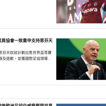
年薪酬1700萬歐元。他在球會主
式，獲數以千計的球迷歡呼。沙
過會受到球迷熱烈歡迎，他今次
拉布宗奪取錦標及榮譽。 特拉
證券交易所提交的聲明指，沙特
字命名產品銷售額的20%分成，
的附加獎金。
成員協會一致重申支持恩芬天
恩芬天奴就計劃出售世界盃等賽
誤及道歉，並獲國際足協領導層
非洲足協亦發聲明指，54個成員
支持恩芬天奴，感謝他多年來對
持。主席莫特塞佩表示，歡迎國
查今次爭議事件，但同時呼籲要
透明度。 非洲足協的表
協的立場完全不同。歐洲足協重
奴擔任國際足協主席已失去信
歉後歐洲足協仍威脅罷踢世界
留任，將抵制未來的世界盃...