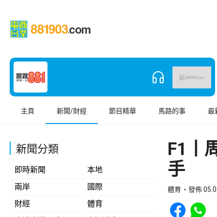
主頁
新聞/財經
節目精華
馬路的事
最
F1丨
新聞分類
手
即時新聞
本地
兩岸
國際
體育
發佈 05.0
Share to Face
Share t
財經
體育