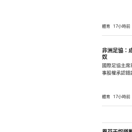
簽約兩年，每
場出席簽約儀
拿表示，無想
加盟是希望為特
體育
17小時前
布宗向土耳其
將獲得以他命
另加每個球季
非洲足協：
奴
國際足協主席
事股權承認錯
全力支持後，
協會一致重申
非洲足球的支
體育
17小時前
際足協承諾審
進行良好管治及增加
態，與歐洲足
申，對恩芬天
恩芬天奴道
心，只要他繼續