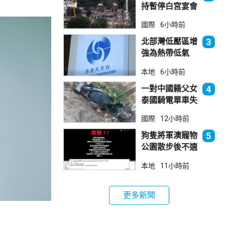
持暫停白宮宴會
廳項目
國際
6小時前
北部灣低壓區增
3
強為熱帶低氣
壓 天文台指對
本地
6小時前
本港直接威脅不
大
一對中國籍父女
4
泰國騎電單車失
控墮崖 1死1
國際
12小時前
傷
狗隻將軍澳寵物
5
公園散步後不適
死亡 警列雜項
本地
11小時前
跟進
更多新聞