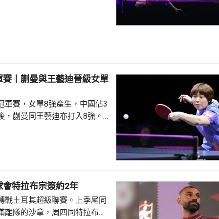
的張禹珍，至此參賽的4名中國
布倫，先失
三局反勝斯洛文尼亞的約奇克，
另外，德國的邱黨以
美國的賈哈，8強對手是南韓的吳
禹珍就會硬撼頭號種子松島輝
軍賽丨蒯曼與王藝迪晉級女單
冠軍賽，女單8強產生，中國佔3
後，蒯曼同王藝迪亦打入8強。
蒯曼，晚上在16強面對羅馬尼亞
太大考驗，連贏11:7、11:6及
日本的早日希娜爭入4強。早日希
1淘汰中華台北的葉伊恬。 王藝
對中華台北的鄭怡靜，首局打至
球會特拉布宗簽約2年
:16，但之後表現漸入佳境，連
轉戰土耳其超級聯賽。上季尾同
及11:8反勝，8強會遇...
滿離隊的沙拿，周四同特拉布宗