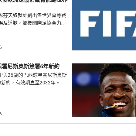
恩芬天奴就計劃出售世界盃等賽
誤及道歉，並獲國際足協全力支
化解歐洲足協杯葛世界盃等賽事
是撤回出售賽事股權的提議，第
6
這類破壞比賽面貌的行徑絕不再
件仍未達到。聲明同時重申對恩
與雲尼斯奧斯簽署6年新約
際足協主席失去信心。國際職業
里與26歲的巴西球星雲尼斯奧斯
指責恩芬天奴嚴重濫用職權。
新約，有效期直至2032年。雙
是雲尼斯奧斯原有
年。早前有報道指，英超阿仙奴
盟。雲尼斯奧斯在2018年由巴甲
皇馬，先後上陣375場賽事，入
6
助皇馬奪得14項錦標，包括三度
及兩次成為歐聯冠軍。皇馬形容
隊會歷史上最成功時期之一的關