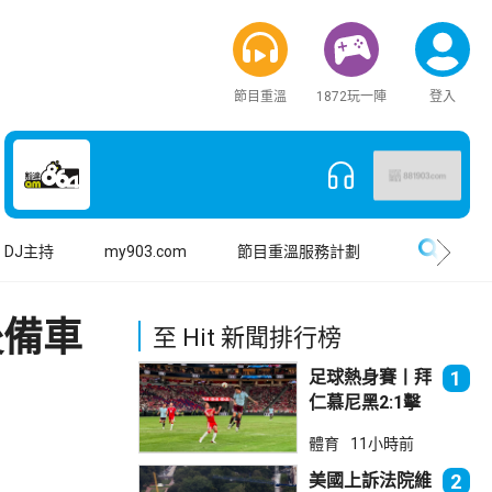
節目重溫
1872玩一陣
登入
搜尋
DJ主持
my903.com
節目重溫服務計劃
後備車
至 Hit 新聞排行榜
足球熱身賽丨拜
1
仁慕尼黑2:1擊
敗阿士東維拉
體育
11小時前
美國上訴法院維
2