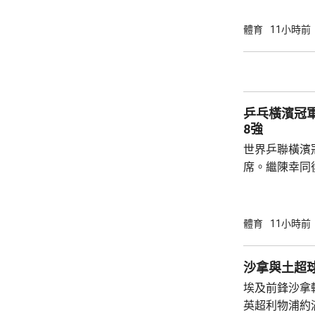
局，輸給南韓
球手，全軍覆沒。 法國的艾歷斯勒
體育
11小時前
一局下，連追
會與張本智和爭入4強。 
局數3:1戰勝
晙誠。至於張
乒乓橫濱冠
空。
8強
世界乒聯橫濱
席。繼陳幸同
賽事2號種子
的施素絲，未遇
11:6，將與
體育
11小時前
娜是以局數3:
迪在16強面
沙拿與土超
「刁時」輸14
埃及前鋒沙拿
贏11:8、11:5
英超利物浦約