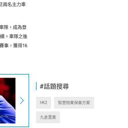
旦兩名主力車
歐車隊，成為登
成績。車隊之後
賽事，獲得16
#話題搜尋
HK2
智慧物業保養方案
九倉置業