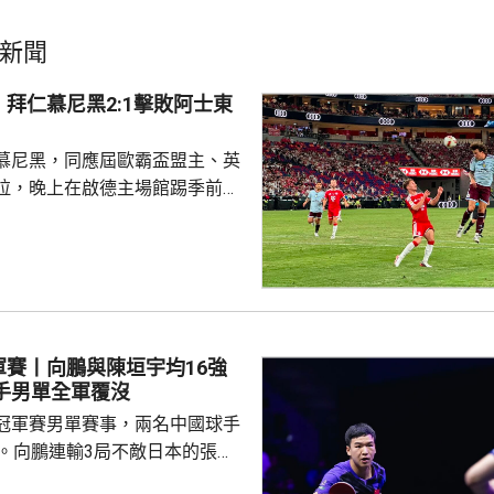
新聞
拜仁慕尼黑2:1擊敗阿士東
慕尼黑，同應屆歐霸盃盟主、英
拉，晚上在啟德主場館踢季前熱
 拜仁上半場攻勢佔
門，其中阿利安伊巴謙莫域曾施
線，之後阿歷山大柏夫洛域在禁
維拉門將比蘇治救出。湯比斯卓
無助而回。到36分鐘，拜仁在左
由南韓後衛金玟哉頂入，打破僵
軍賽丨向鵬與陳垣宇均16強
場未見具威脅的組織及攻門。 下
國球手男單全軍覆沒
曾有一次罰球，但...
冠軍賽男單賽事，兩名中國球手
步。向鵬連輸3局不敵日本的張本
11、8:11及8:11。陳垣宇同樣3