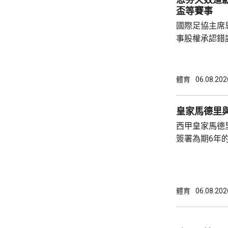
盃等賽事
國際足協主席
事股權承認錯
持後，仍未能
的威脅。 歐洲足協發表聲明，指他們提出了明
確條件，第一
體育
06.08.202
二是必須確保
犯。但這些條
皇家馬德里
芬天奴擔任國
西甲皇家馬德
足球員協會則
簽署為期6年的
方未有透露財務條款。 今年
合約的最後一
有意羅致他加
法林明高轉投
體育
06.08.202
了128球，協
西甲封王，以
雲尼斯奧斯是