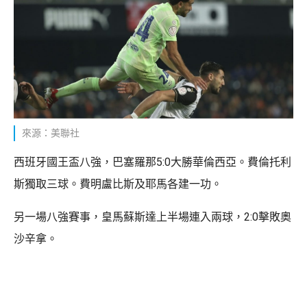
來源：美聯社
西班牙國王盃八強，巴塞羅那5:0大勝華倫西亞。費倫托利
斯獨取三球。費明盧比斯及耶馬各建一功。
另一場八強賽事，皇馬蘇斯達上半場連入兩球，2:0擊敗奧
沙辛拿。