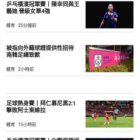
乒乓橫濱冠軍賽丨陳幸同與王
藝迪 晉級女單4強
體育
25分鐘前
被指向外籍球證提供性招待
南韓足總致歉
體育
2小時前
足球熱身賽丨拜仁慕尼黑2:1
擊敗阿士東維拉
體育
15小時前