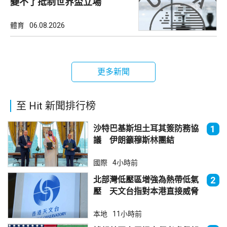
變不了抵制世界盃立場
體育
06.08.2026
更多新聞
至 Hit 新聞排行榜
沙特巴基斯坦土耳其簽防務協
1
議 伊朗籲穆斯林團結
國際
4小時前
北部灣低壓區增強為熱帶低氣
2
壓 天文台指對本港直接威脅
不大
本地
11小時前