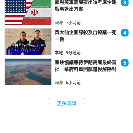
據報美軍高層提出須考慮伊朗
3
戰事退出方案
國際
7小時前
黃大仙企圖謀殺及自殺案一死
4
一傷
本地
9分鐘前
霍峽協議等待伊朗高層最終審
5
批 華府料重開航道後解除封
鎖
國際
6小時前
更多新聞