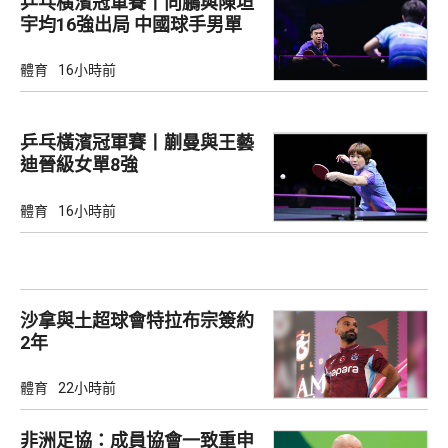
乒乓橫濱冠軍賽丨向鵬與陳垣
宇均16強出局 中國球手男單
全軍覆沒
體育
16小時前
乒乓橫濱冠軍賽丨蒯曼與王藝
迪晉級女單8強
體育
16小時前
沙拿與土超球會特拉布宗簽約
2年
體育
22小時前
非洲足協：成員協會一致重申