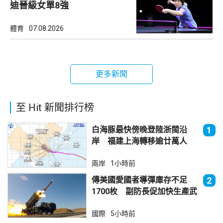
迪晉級女單8強
體育
07.08.2026
更多新聞
至 Hit 新聞排行榜
白海豚最快傍晚登陸浙閩沿
1
岸 福建上海轉移逾廿萬人
兩岸
1小時前
傳美國愛國者導彈庫存不足
2
1700枚 副防長促加快生產武
器
國際
5小時前