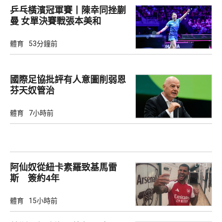
乒乓橫濱冠軍賽丨陳幸同挫蒯
曼 女單決賽戰張本美和
體育
53分鐘前
國際足協批評有人意圖削弱恩
芬天奴管治
體育
7小時前
阿仙奴從紐卡素羅致基馬雷
斯 簽約4年
體育
15小時前