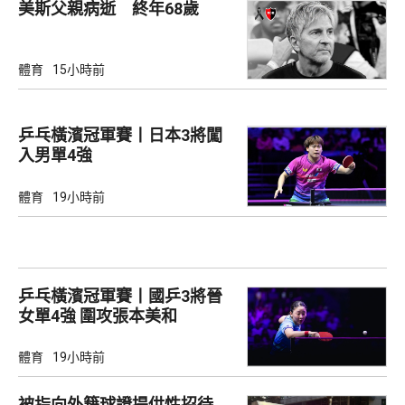
美斯父親病逝 終年68歲
體育
15小時前
乒乓橫濱冠軍賽丨日本3將闖
入男單4強
體育
19小時前
乒乓橫濱冠軍賽丨國乒3將晉
女單4強 圍攻張本美和
體育
19小時前
被指向外籍球證提供性招待