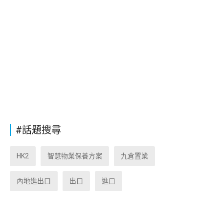
#話題搜尋
HK2
智慧物業保養方案
九倉置業
內地進出口
出口
進口