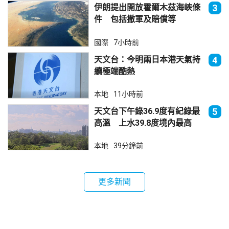
伊朗提出開放霍爾木茲海峽條
3
件 包括撤軍及賠償等
國際
7小時前
天文台：今明兩日本港天氣持
4
續極端酷熱
本地
11小時前
天文台下午錄36.9度有紀錄最
5
高溫 上水39.8度境內最高
本地
39分鐘前
更多新聞