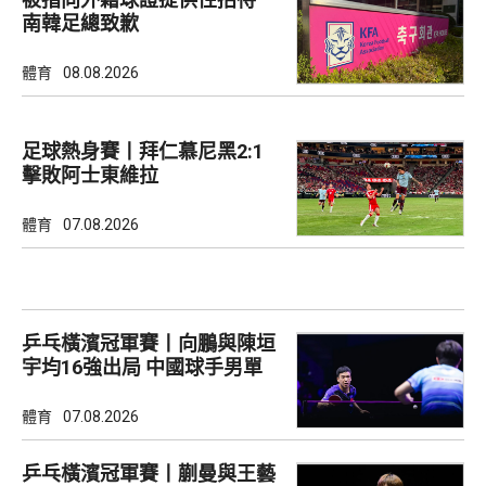
南韓足總致歉
體育
08.08.2026
足球熱身賽丨拜仁慕尼黑2:1
擊敗阿士東維拉
體育
07.08.2026
乒乓橫濱冠軍賽丨向鵬與陳垣
宇均16強出局 中國球手男單
全軍覆沒
體育
07.08.2026
乒乓橫濱冠軍賽丨蒯曼與王藝