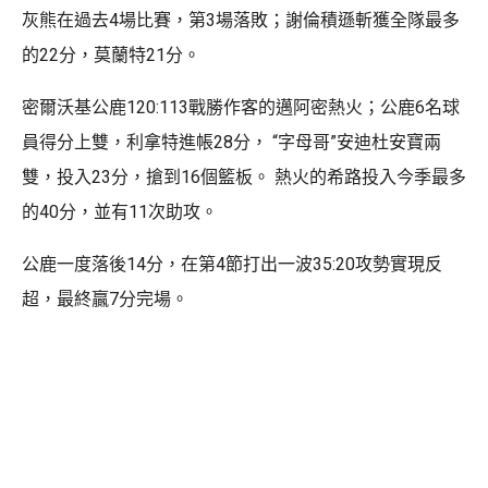
灰熊在過去4場比賽，第3場落敗；謝倫積遜斬獲全隊最多
的22分，莫蘭特21分。
密爾沃基公鹿120:113戰勝作客的邁阿密熱火；公鹿6名球
員得分上雙，利拿特進帳28分， “字母哥”安迪杜安寶兩
雙，投入23分，搶到16個籃板。 熱火的希路投入今季最多
的40分，並有11次助攻。
公鹿一度落後14分，在第4節打出一波35:20攻勢實現反
超，最終贏7分完場。