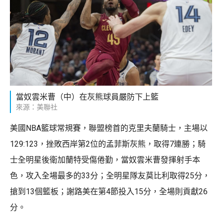
當奴雲米曹（中）在灰熊球員嚴防下上籃
來源：美聯社
美國NBA籃球常規賽，聯盟榜首的克里夫蘭騎士，主場以
129:123，挫敗西岸第2位的孟菲斯灰熊，取得7連勝；騎
士全明星後衛加蘭特受傷倦勤，當奴雲米曹發揮射手本
色，攻入全場最多的33分；全明星隊友莫比利取得25分，
搶到13個籃板；謝路美在第4節投入15分，全場則貢獻26
分。