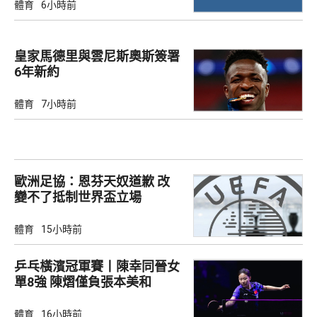
體育
6小時前
皇家馬德里與雲尼斯奧斯簽署
6年新約
體育
7小時前
歐洲足協：恩芬天奴道歉 改
變不了抵制世界盃立場
體育
15小時前
乒乓橫濱冠軍賽丨陳幸同晉女
單8強 陳熠僅負張本美和
體育
16小時前