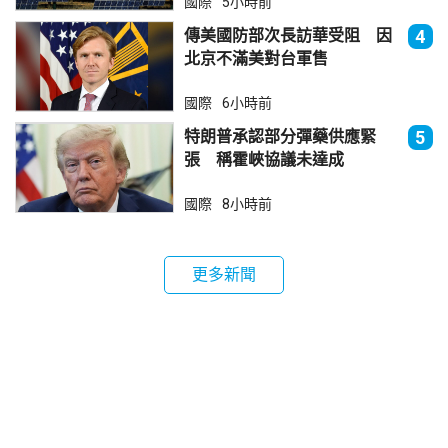
國際
5小時前
傳美國防部次長訪華受阻 因
4
北京不滿美對台軍售
國際
6小時前
特朗普承認部分彈藥供應緊
5
張 稱霍峽協議未達成
國際
8小時前
更多新聞