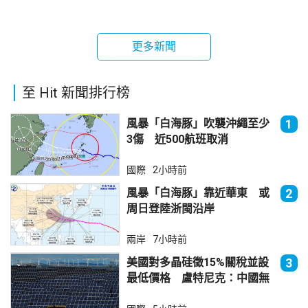
更多新聞
至 Hit 新聞排行榜
風暴「白海豚」吹襲沖繩至少
1
3傷 近500航班取消
國際
2小時前
風暴「白海豚」靠近華東 或
2
周日登陸浙閩沿岸
兩岸
7小時前
美國對多晶硅徵15%關稅並設
3
最低價格 盧特尼克：中國無
法再傾銷