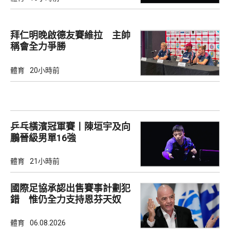
拜仁明晚啟德友賽維拉 主帥
稱會全力爭勝
體育
20小時前
乒乓橫濱冠軍賽丨陳垣宇及向
鵬晉級男單16強
體育
21小時前
國際足協承認出售賽事計劃犯
錯 惟仍全力支持恩芬天奴
體育
06.08.2026