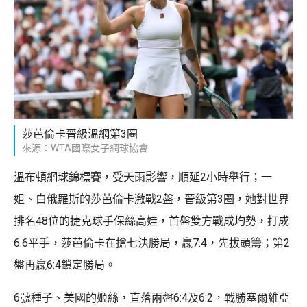
莎芭倫卡晉級溫網第3圈
來源：WTA國際女子網球協會
溫布頓網球錦標賽，受天雨影響，順延2小時舉行；一
姐、白俄羅斯的莎芭倫卡激戰2盤，晉級第3圈，她對世界
排名48位的捷克球手保絲高娃，首盤雙方戰成均勢，打成
6:6平手，莎芭倫卡在搶七決勝局，贏7:4，先拔頭籌；第2
盤再贏6:4鎖定勝局。
6號種子、美國的姬絲，直落兩盤6:4及6:2，戰勝塞爾維亞