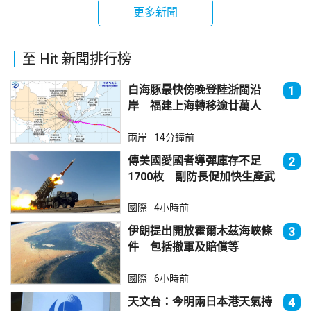
更多新聞
至 Hit 新聞排行榜
白海豚最快傍晚登陸浙閩沿
1
岸 福建上海轉移逾廿萬人
兩岸
14分鐘前
傳美國愛國者導彈庫存不足
2
1700枚 副防長促加快生產武
器
國際
4小時前
伊朗提出開放霍爾木茲海峽條
3
件 包括撤軍及賠償等
國際
6小時前
天文台：今明兩日本港天氣持
4