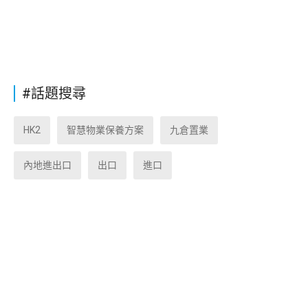
#話題搜尋
HK2
智慧物業保養方案
九倉置業
內地進出口
出口
進口