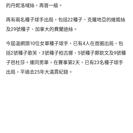
的丹妮洛域絲，再晉一級。
再有兩名種子球手出局，包括22種子、克羅地亞的維姬絲
及29號種子、加拿大的費蘭迪絲。
今屆溫網頭10位女單種子球手，已有4人在首圈出局，包
括2號種子歌芙、3號種子柏古娜、5號種子鄭欽文及9號種
子芭杜莎。連同男單，在賽事第2天，已有23名種子球手
出局，平過去25年大滿貫紀錄。