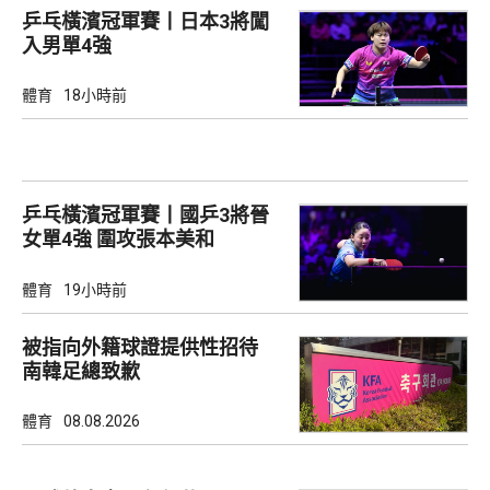
乒乓橫濱冠軍賽丨日本3將闖
入男單4強
體育
18小時前
乒乓橫濱冠軍賽丨國乒3將晉
女單4強 圍攻張本美和
體育
19小時前
被指向外籍球證提供性招待
南韓足總致歉
體育
08.08.2026