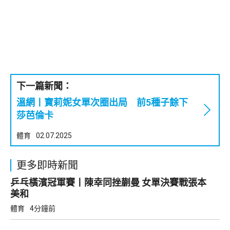
下一篇新聞：
溫網丨寶莉妮女單次圈出局 前5種子餘下
莎芭倫卡
體育
02.07.2025
更多即時新聞
乒乓橫濱冠軍賽丨陳幸同挫蒯曼 女單決賽戰張本
美和
體育
4分鐘前