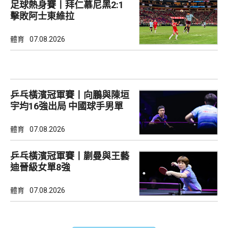
足球熱身賽丨拜仁慕尼黑2:1
擊敗阿士東維拉
體育
07.08.2026
乒乓橫濱冠軍賽丨向鵬與陳垣
宇均16強出局 中國球手男單
全軍覆沒
體育
07.08.2026
乒乓橫濱冠軍賽丨蒯曼與王藝
迪晉級女單8強
體育
07.08.2026