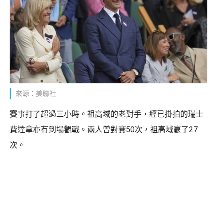
來源：美聯社
賽事打了超過三小時。祖高域的老對手，經已掛拍的瑞士
費達拿亦有到場觀戰。兩人曾對賽50次，祖高域贏了27
次。