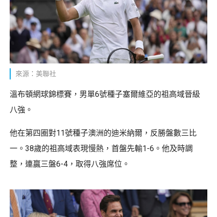
來源：美聯社
溫布頓網球錦標賽，男單6號種子塞爾維亞的祖高域晉級
八強。
他在第四圈對11號種子澳洲的迪米納爾，反勝盤數三比
一。38歲的祖高域表現慢熱，首盤先輸1-6。他及時調
整，連贏三盤6-4，取得八強席位。