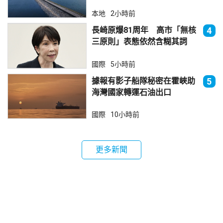
本地
2小時前
長崎原爆81周年 高市「無核
4
三原則」表態依然含糊其詞
國際
5小時前
據報有影子船隊秘密在霍峽助
5
海灣國家轉運石油出口
國際
10小時前
更多新聞