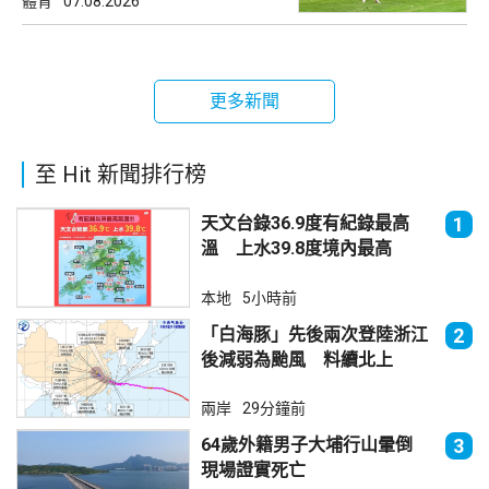
體育
07.08.2026
更多新聞
至 Hit 新聞排行榜
天文台錄36.9度有紀錄最高
1
溫 上水39.8度境內最高
本地
5小時前
「白海豚」先後兩次登陸浙江
2
後減弱為颱風 料續北上
兩岸
29分鐘前
64歲外籍男子大埔行山暈倒
3
現場證實死亡