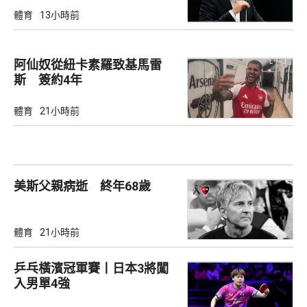
體育
13小時前
阿仙奴從紐卡素羅致基馬雷
斯 簽約4年
體育
21小時前
美斯父親病逝 終年68歲
體育
21小時前
乒乓橫濱冠軍賽丨日本3將闖
入男單4強