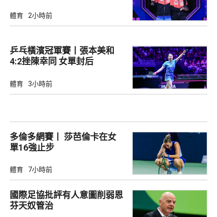
軍
體育
2小時前
乒乓橫濱冠軍賽丨張本美和
4:2挫陳幸同 女單封后
體育
3小時前
多倫多網賽丨 莎芭倫卡在女
單16強止步
體育
7小時前
國際足協批評有人意圖削弱恩
芬天奴管治