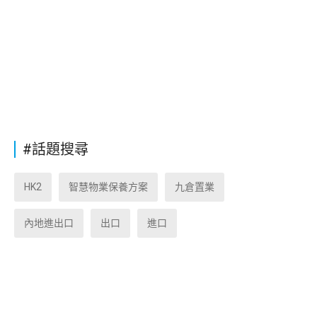
#話題搜尋
HK2
智慧物業保養方案
九倉置業
內地進出口
出口
進口