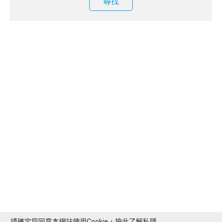
尋找
請確定您同意本網站使用Cookie，按此了解
私隱