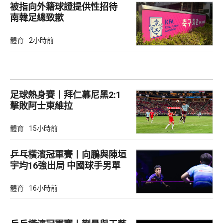
被指向外籍球證提供性招待
南韓足總致歉
體育
2小時前
足球熱身賽丨拜仁慕尼黑2:1
擊敗阿士東維拉
體育
15小時前
乒乓橫濱冠軍賽丨向鵬與陳垣
宇均16強出局 中國球手男單
全軍覆沒
體育
16小時前