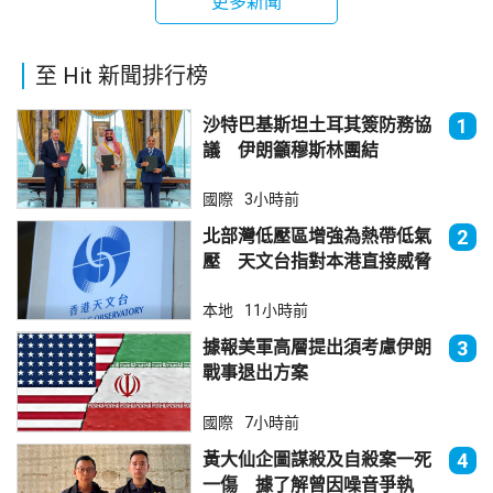
更多新聞
至 Hit 新聞排行榜
沙特巴基斯坦土耳其簽防務協
1
議 伊朗籲穆斯林團結
國際
3小時前
北部灣低壓區增強為熱帶低氣
2
壓 天文台指對本港直接威脅
不大
本地
11小時前
據報美軍高層提出須考慮伊朗
3
戰事退出方案
國際
7小時前
黃大仙企圖謀殺及自殺案一死
4
一傷 據了解曾因噪音爭執