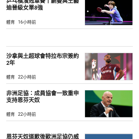
乒乓橫濱冠軍賽丨蒯曼與王藝
迪晉級女單8強
體育
16小時前
沙拿與土超球會特拉布宗簽約
2年
體育
22小時前
非洲足協：成員協會一致重申
支持恩芬天奴
體育
22小時前
恩芬天奴道歉後歐洲足協仍威