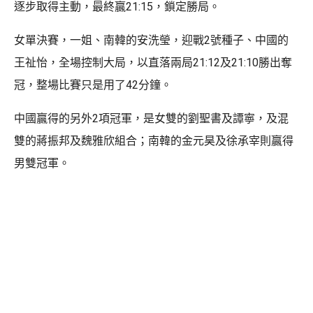
逐步取得主動，最終贏21:15，鎖定勝局。
女單決賽，一姐、南韓的安洗瑩，迎戰2號種子、中國的
王祉怡，全場控制大局，以直落兩局21:12及21:10勝出奪
冠，整場比賽只是用了42分鐘。
中國贏得的另外2項冠軍，是女雙的劉聖書及譚寧，及混
雙的蔣振邦及魏雅欣組合；南韓的金元昊及徐承宰則贏得
男雙冠軍。