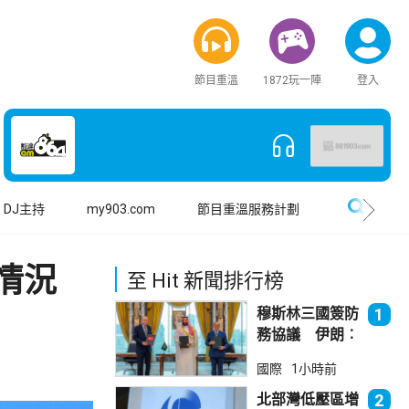
節目重溫
1872玩一陣
登入
搜尋
DJ主持
my903.com
節目重溫服務計劃
情況
至 Hit 新聞排行榜
穆斯林三國簽防
1
務協議 伊朗︰
不會為沙特帶來
國際
1小時前
安全
北部灣低壓區增
2