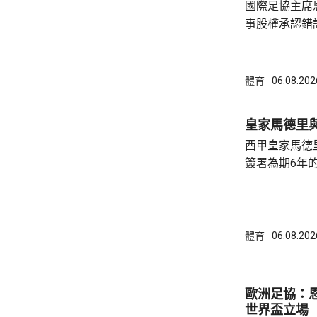
國際足協主席
事股權承認錯
持後，仍未能
的威脅。 歐洲足協發表聲明，指他們提出了明
確條件，第一
體育
06.08.202
二是必須確保
犯。但這些條
皇家馬德里
芬天奴擔任國
西甲皇家馬德
足球員協會則
簽署為期6年的
方未有透露財務條款。 今年
合約的最後一
有意羅致他加
法林明高轉投
體育
06.08.202
了128球，協
西甲封王，以
雲尼斯奧斯是
歐洲足協：
鍵球員。
世界盃立場