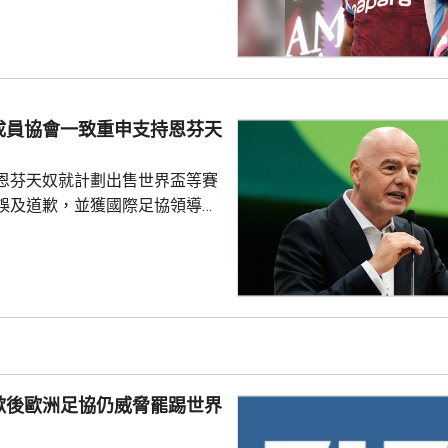
過會受到球迷熱烈歡迎，他今次
拉布宗奪取錦標及榮譽。 特拉
證券交易所提交的聲明指，沙特
字命名產品銷售額的20%分成，
的附加獎金。
成員協會一致重申支持恩芬天
恩芬天奴就計劃出售世界盃等賽
誤及道歉，並獲國際足協領導層
非洲足協亦發聲明指，54個成員
支持恩芬天奴，感謝他多年來對
持。主席莫特塞佩表示，歡迎國
查今次爭議事件，但同時呼籲要
透明度。 非洲足協的表
協的立場完全不同。歐洲足協重
奴擔任國際足協主席已失去信
歉後歐洲足協仍威脅罷踢世界
留任，將抵制未來的世界盃...