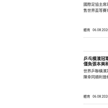
國際足協主席
售世界盃等賽
下台壓力。國
特召開緊急危
歉；國際足協
體育
06.08.202
天奴，但承認
誤，已致函理
諾會確保類似事件不再
恩芬天奴作出
乒乓橫濱冠軍
等國際足協相關
僅負張本美
世界乒聯橫濱
陳幸同順利晉
戰5局，2:3
無緣出線。 陳幸同在次圈對陣法國的帕維迪，
全場控制大局下，
體育
06.08.202
橫掃；陳熠硬
先兩局13:1