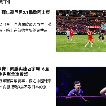
新聞
拜仁慕尼黑2:1擊敗阿士東
慕尼黑，同應屆歐霸盃盟主、英
拉，晚上在啟德主場館踢季前熱
 拜仁上半場攻勢佔
門，其中阿利安伊巴謙莫域曾施
線，之後阿歷山大柏夫洛域在禁
維拉門將比蘇治救出。湯比斯卓
無助而回。到36分鐘，拜仁在左
由南韓後衛金玟哉頂入，打破僵
軍賽丨向鵬與陳垣宇均16強
場未見具威脅的組織及攻門。 下
國球手男單全軍覆沒
曾有一次罰球，但...
冠軍賽男單賽事，兩名中國球手
步。向鵬連輸3局不敵日本的張本
11、8:11及8:11。陳垣宇同樣3
的張禹珍，至此參賽的4名中國
布倫，先失