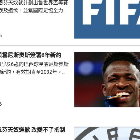
恩芬天奴就計劃出售世界盃等賽
誤及道歉，並獲國際足協全力支
化解歐洲足協杯葛世界盃等賽事
是撤回出售賽事股權的提議，第
6
這類破壞比賽面貌的行徑絕不再
件仍未達到。聲明同時重申對恩
與雲尼斯奧斯簽署6年新約
際足協主席失去信心。國際職業
里與26歲的巴西球星雲尼斯奧斯
指責恩芬天奴嚴重濫用職權。
新約，有效期直至2032年。雙
是雲尼斯奧斯原有
年。早前有報道指，英超阿仙奴
盟。雲尼斯奧斯在2018年由巴甲
皇馬，先後上陣375場賽事，入
6
助皇馬奪得14項錦標，包括三度
及兩次成為歐聯冠軍。皇馬形容
隊會歷史上最成功時期之一的關
恩芬天奴道歉 改變不了抵制