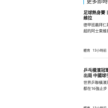
更多即時
足球熱身賽丨
維拉
德甲班霸拜仁
超的阿士東維
身賽。拜仁最終贏2:1。
優，有多次埋
射，貼柱出底
體育
13小時前
區頂起腳，被
夫亦曾抽射，
路開出罰球，
乒乓橫濱冠
局。維拉上半
出局 中
半場初段，維拉
世界乒聯橫濱
都在16強止
智和，比分是7:
局，輸給南韓
球手，全軍覆沒。 法國的艾歷斯勒