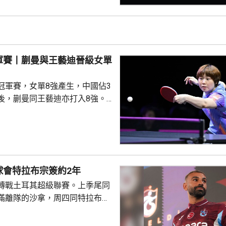
三局反勝斯洛文尼亞的約奇克，
另外，德國的邱黨以
美國的賈哈，8強對手是南韓的吳
禹珍就會硬撼頭號種子松島輝
軍賽丨蒯曼與王藝迪晉級女單
冠軍賽，女單8強產生，中國佔3
後，蒯曼同王藝迪亦打入8強。
蒯曼，晚上在16強面對羅馬尼亞
太大考驗，連贏11:7、11:6及
日本的早日希娜爭入4強。早日希
1淘汰中華台北的葉伊恬。 王藝
對中華台北的鄭怡靜，首局打至
球會特拉布宗簽約2年
:16，但之後表現漸入佳境，連
轉戰土耳其超級聯賽。上季尾同
及11:8反勝，8強會遇...
滿離隊的沙拿，周四同特拉布宗
年薪酬1700萬歐元。他在球會主
式，獲數以千計的球迷歡呼。沙