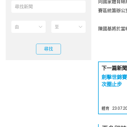
同國家體育總
賽區統籌辦公
陳國基將於當
尋找
下一篇新聞
劍擊世錦賽
次圈止步
體育
23.07.2