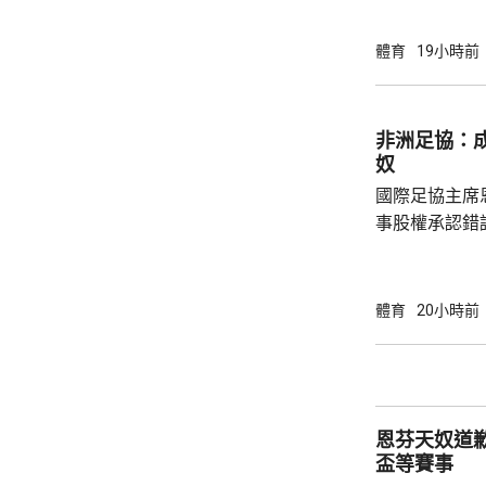
拿表示，無想
加盟是希望為特
體育
19小時前
布宗向土耳其
將獲得以他命
另加每個球季
非洲足協：
奴
國際足協主席
事股權承認錯
全力支持後，
協會一致重申
非洲足球的支
體育
20小時前
際足協承諾審
進行良好管治及增加
態，與歐洲足
申，對恩芬天
恩芬天奴道
心，只要他繼續
盃等賽事