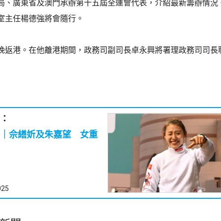
局、廣東省及澳門承辦第十五屆全運會代表，介紹最新籌辦情況
室主任楊德強將會隨行。
晚返港。在他離港期間，政務司副司長卓永興將署理政務司司長
：
｜佘繕妡及朱嘉望 女重
025