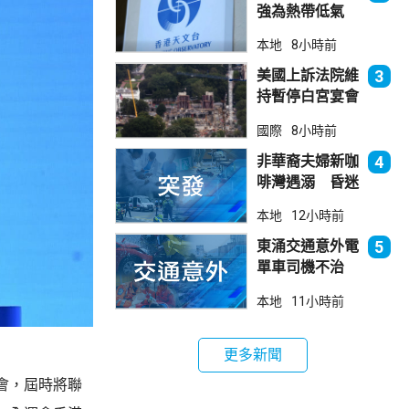
強為熱帶低氣
壓 天文台指對
本地
8小時前
本港直接威脅不
大
美國上訴法院維
3
持暫停白宮宴會
廳項目
國際
8小時前
非華裔夫婦新咖
4
啡灣遇溺 昏迷
送院
本地
12小時前
東涌交通意外電
5
單車司機不治
巴士司機被控危
本地
11小時前
駕今早提堂
更多新聞
會，屆時將聯