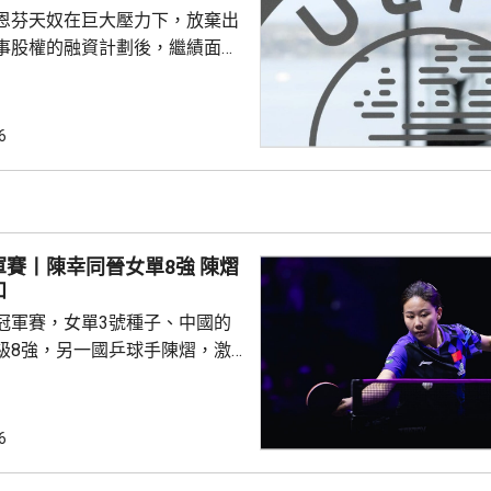
恩芬天奴在巨大壓力下，放棄出
事股權的融資計劃後，繼績面臨
際足協領導層在摩洛哥首都拉巴
機會議，恩芬天奴承認錯誤及道
會後發聲明，重申全力支持恩芬
6
出售賽事股權的計劃是犯下錯
事會和211個成員協會道歉，承
發生。 歐洲足協表示，
道歉，改變不了他們抵制世界盃
賽丨陳幸同晉女單8強 陳熠
賽事的立場，他們對恩芬...
和
冠軍賽，女單3號種子、中國的
級8強，另一國乒球手陳熠，激
僅負頭號種子、日本的張本美和，
以直落3局11:8、11:2及11:2
6
撼張本美和，過程緊湊，她在領
1及11:9的大好形勢下，未能保持