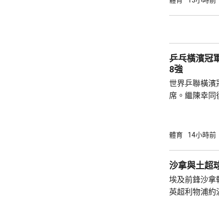
體育
13小時前
一局下，連追
會與張本智和爭入4強。 
局數3:1戰勝
晙誠。至於張
乒乓橫濱冠
空。
8強
世界乒聯橫濱
席。繼陳幸同
賽事2號種子
的施素絲，未遇
11:6，將與
體育
14小時前
娜是以局數3:
迪在16強面
沙拿與土超
「刁時」輸14
埃及前鋒沙拿
贏11:8、11:5
英超利物浦約
簽約兩年，每
場出席簽約儀