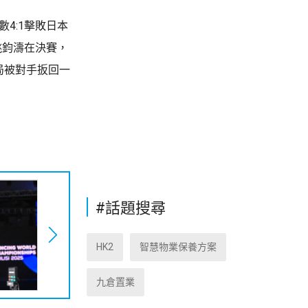
4:1擊敗日本
姚鈞濤在決賽，
4局被對手扳回一
#話題搜尋
HK2
智慧物業保養方案
九倉置業