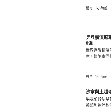
局，輸給南韓
球手，全軍覆沒。 法國的艾歷斯勒
體育
1小時前
一局下，連追
會與張本智和爭入4強。 
局數3:1戰勝
晙誠。至於張
乒乓橫濱冠
空。
8強
世界乒聯橫濱
席。繼陳幸同
賽事2號種子
的施素絲，未遇
11:6，將與
體育
1小時前
娜是以局數3:
迪在16強面
沙拿與土超
「刁時」輸14
埃及前鋒沙拿
贏11:8、11:5
英超利物浦約