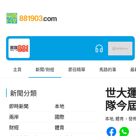
主頁
新聞/財經
節目精華
馬路的事
最
世大
新聞分類
隊今屆
即時新聞
本地
兩岸
國際
本地, 體育
發佈 
Share to Face
Share t
財經
體育