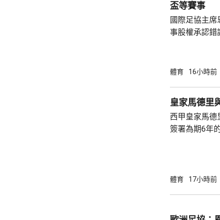
盃等賽事
國際足協主席
事股權承認錯
持後，仍未能
的威脅。 歐洲足協發表聲明，指他們提出了明
確條件，第一
體育
16小時前
二是必須確保
犯。但這些條
皇家馬德里
芬天奴擔任國
西甲皇家馬德
足球員協會則
簽署為期6年的
方未有透露財務條款。 今年
合約的最後一
有意羅致他加
法林明高轉投
體育
17小時前
了128球，協
西甲封王，以
雲尼斯奧斯是
歐洲足協：