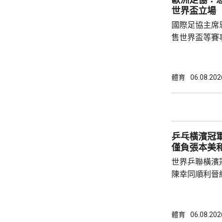
鍵球員。
世界盃立場
國際足協主席
售世界盃等賽
下台壓力。國
特召開緊急危
歉；國際足協
體育
06.08.202
天奴，但承認
誤，已致函理
諾會確保類似事件不再
恩芬天奴作出
乒乓橫濱冠軍
等國際足協相關
僅負張本美
世界乒聯橫濱
陳幸同順利晉
戰5局，2:3
無緣出線。 陳幸同在次圈對陣法國的帕維迪，
全場控制大局下，
體育
06.08.202