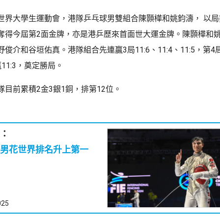
世界大學生運動會，港隊乒乓球男雙組合陳顥樺和姚鈞濤， 以局數
奪得今屆第2面金牌，亦是港乒歷來首面世大運金牌。陳顥樺和
俊介和谷垣佑真。港隊組合先連贏3局11:6、11:4、11:5，第
11:3，奠定勝局。
目前累積2金3銀1銅，排第12位。
：
男花世界排名升上第一
025