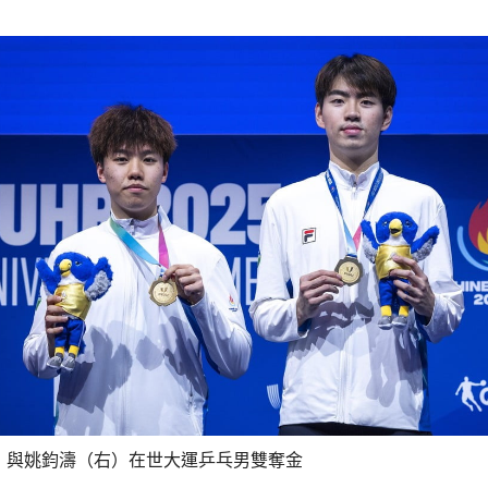
）與姚鈞濤（右）在世大運乒乓男雙奪金