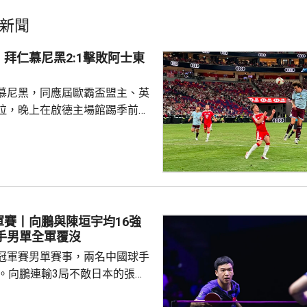
新聞
拜仁慕尼黑2:1擊敗阿士東
慕尼黑，同應屆歐霸盃盟主、英
拉，晚上在啟德主場館踢季前熱
 拜仁上半場攻勢佔
門，其中阿利安伊巴謙莫域曾施
線，之後阿歷山大柏夫洛域在禁
維拉門將比蘇治救出。湯比斯卓
無助而回。到36分鐘，拜仁在左
由南韓後衛金玟哉頂入，打破僵
軍賽丨向鵬與陳垣宇均16強
場未見具威脅的組織及攻門。 下
國球手男單全軍覆沒
曾有一次罰球，但...
冠軍賽男單賽事，兩名中國球手
步。向鵬連輸3局不敵日本的張本
11、8:11及8:11。陳垣宇同樣3