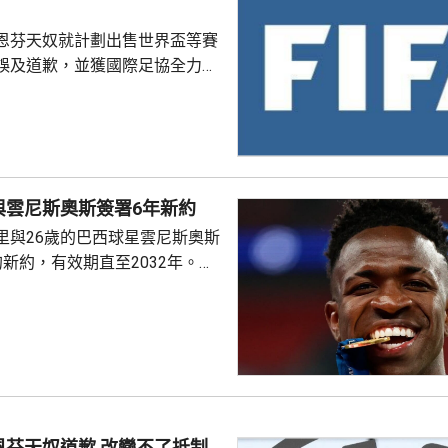
恩芬天奴就計劃出售世界盃等賽
誤及道歉，並獲國際足協全力支
化解歐洲足協杯葛世界盃等賽事
是撤回出售賽事股權的提議，第
這類破壞比賽面貌的行徑絕不再
件仍未達到。聲明同時重申對恩
與雲尼斯奧斯簽署6年新約
際足協主席失去信心。國際職業
里與26歲的巴西球星雲尼斯奧斯
指責恩芬天奴嚴重濫用職權。
新約，有效期直至2032年。雙
是雲尼斯奧斯原有
年。早前有報道指，英超阿仙奴
盟。雲尼斯奧斯在2018年由巴甲
皇馬，先後上陣375場賽事，入
助皇馬奪得14項錦標，包括三度
及兩次成為歐聯冠軍。皇馬形容
隊會歷史上最成功時期之一的關
恩芬天奴道歉 改變不了抵制