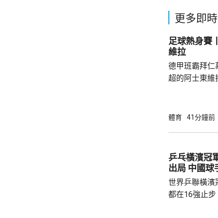
更多即時
足球熱身賽丨
維拉
德甲班霸拜仁
超的阿士東維
身賽。拜仁最終贏2:1。
優，有多次埋
射，貼柱出底
體育
41分鐘前
區頂起腳，被
夫亦曾抽射，
路開出罰球，
乒乓橫濱冠
局。維拉上半
出局 中
半場初段，維拉
世界乒聯橫濱
都在16強止
智和，比分是7: