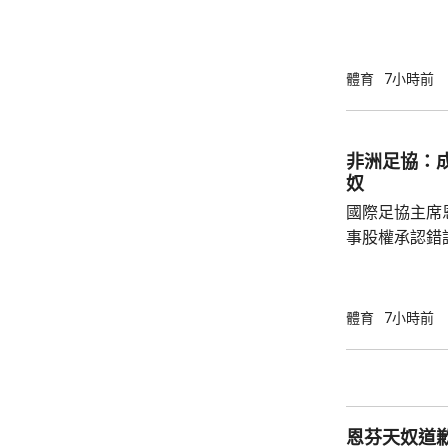
簽約兩年，每
場出席簽約儀
拿表示，無想
加盟是希望為特
體育
7小時前
布宗向土耳其
將獲得以他命
另加每個球季
非洲足協：
奴
國際足協主席
事股權承認錯
全力支持後，
協會一致重申
非洲足球的支
體育
7小時前
際足協承諾審
進行良好管治及增加
態，與歐洲足
申，對恩芬天
恩芬天奴道
心，只要他繼續