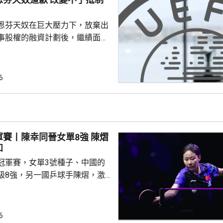
恩芬天奴在巨大壓力下，放棄出
事股權的融資計劃後，繼績面臨
際足協領導層在摩洛哥首都拉巴
機會議，恩芬天奴承認錯誤及道
會後發聲明，重申全力支持恩芬
6
出售賽事股權的計劃是犯下錯
事會和211個成員協會道歉，承
發生。 歐洲足協表示，
道歉，改變不了他們抵制世界盃
賽丨陳幸同晉女單8強 陳熠
賽事的立場，他們對恩芬...
和
冠軍賽，女單3號種子、中國的
級8強，另一國乒球手陳熠，激
僅負頭號種子、日本的張本美和，
以直落3局11:8、11:2及11:2
6