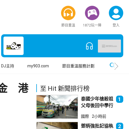
節目重溫
1872玩一陣
登入
搜尋
DJ主持
my903.com
節目重溫服務計劃
金 港
至 Hit 新聞排行榜
泰國少年槍殺祖
1
父母後回中學行
兇 累計最少8
國際
2小時前
死23傷
鄧炳強批記協執
2