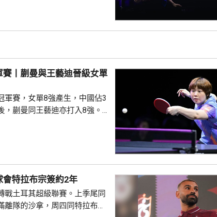
的張禹珍，至此參賽的4名中國
布倫，先失
三局反勝斯洛文尼亞的約奇克，
另外，德國的邱黨以
美國的賈哈，8強對手是南韓的吳
禹珍就會硬撼頭號種子松島輝
軍賽丨蒯曼與王藝迪晉級女單
冠軍賽，女單8強產生，中國佔3
後，蒯曼同王藝迪亦打入8強。
蒯曼，晚上在16強面對羅馬尼亞
太大考驗，連贏11:7、11:6及
日本的早日希娜爭入4強。早日希
1淘汰中華台北的葉伊恬。 王藝
對中華台北的鄭怡靜，首局打至
球會特拉布宗簽約2年
:16，但之後表現漸入佳境，連
轉戰土耳其超級聯賽。上季尾同
及11:8反勝，8強會遇...
滿離隊的沙拿，周四同特拉布宗