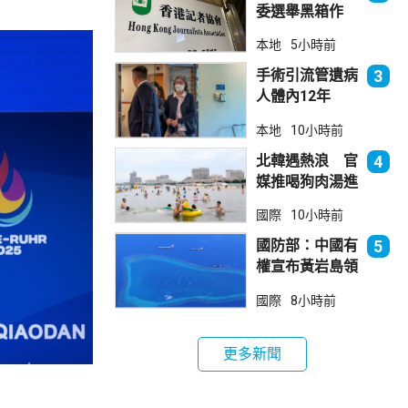
委選舉黑箱作
業 警告如危害
本地
5小時前
國安一定「釘死
你」
手術引流管遺病
3
人體內12年
女醫生石岳容專
本地
10小時前
業失當除牌1個
月
北韓遇熱浪 官
4
媒推喝狗肉湯進
補
國際
10小時前
國防部：中國有
5
權宣布黃岩島領
海基線 菲方侵
國際
8小時前
犯主權
更多新聞