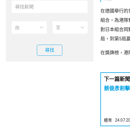
在德國舉行的
組合，為港隊
對日本組合岡野
局，到第5局贏
尋找
在獎牌榜，港隊
下一篇新聞
蔡俊彥劍擊
體育
24.07.2