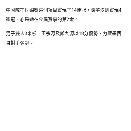
中國隊在世錦賽這個項目實現了14連冠，陳芋汐則實現4
連冠，亦是她在今屆賽事的第2金。
男子雙人3米板，王宗源及鄭九源以18分優勢，力壓墨西
哥對手奪冠。