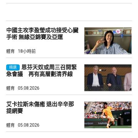
中國主攻李盈瑩成功接受心臟
手術 無緣亞錦賽及亞運
體育
18小時前
恩芬天奴或周三召開緊
精選
急會議 再有高層劃清界線
體育
05.08.2026
艾卡拉斯未傷癒 退出辛辛那
提網賽
體育
05.08.2026