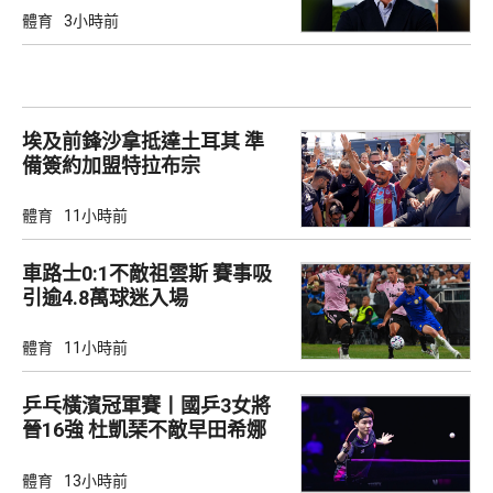
體育
3小時前
埃及前鋒沙拿抵達土耳其 準
備簽約加盟特拉布宗
體育
11小時前
車路士0:1不敵祖雲斯 賽事吸
引逾4.8萬球迷入場
體育
11小時前
乒乓橫濱冠軍賽丨國乒3女將
晉16強 杜凱琹不敵早田希娜
體育
13小時前