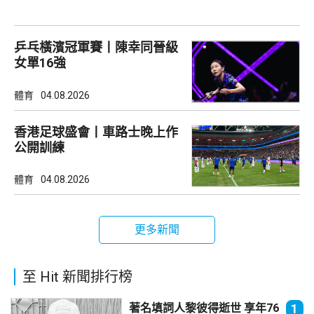
乒乓橫濱冠軍賽丨陳幸同晉級
女單16強
體育
04.08.2026
香港足球盛會丨車路士晚上作
公開訓練
體育
04.08.2026
更多新聞
至 Hit 新聞排行榜
著名填詞人黎彼得逝世 享年76
1