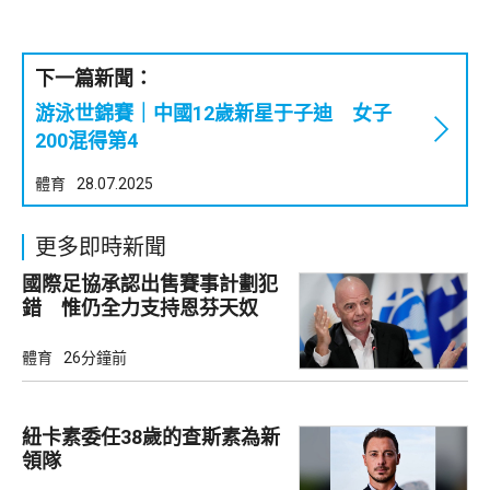
下一篇新聞：
游泳世錦賽｜中國12歲新星于子迪 女子
200混得第4
體育
28.07.2025
更多即時新聞
國際足協承認出售賽事計劃犯
錯 惟仍全力支持恩芬天奴
體育
26分鐘前
紐卡素委任38歲的查斯素為新
領隊