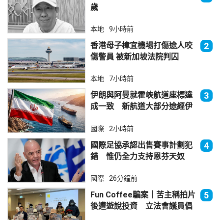
歲
本地
9小時前
香港母子樟宜機場打傷途人咬
2
傷警員 被新加坡法院判囚
本地
7小時前
伊朗與阿曼就霍峽航道座標達
3
成一致 新航道大部分途經伊
朗領海
國際
2小時前
國際足協承認出售賽事計劃犯
4
錯 惟仍全力支持恩芬天奴
國際
26分鐘前
Fun Coffee騙案｜苦主稱拍片
5
後遭遊說投資 立法會議員倡
加強保障