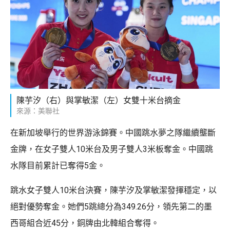
陳芋汐（右）與掌敏潔（左）女雙十米台摘金
來源：美聯社
在新加坡舉行的世界游泳錦賽。中國跳水夢之隊繼續壟斷
金牌，在女子雙人10米台及男子雙人3米板奪金。中國跳
水隊目前累計已奪得5金。
跳水女子雙人10米台決賽，陳芋汐及掌敏潔發揮穩定，以
絕對優勢奪金。她們5跳總分為349.26分，領先第二的墨
西哥組合近45分，銅牌由北韓組合奪得。