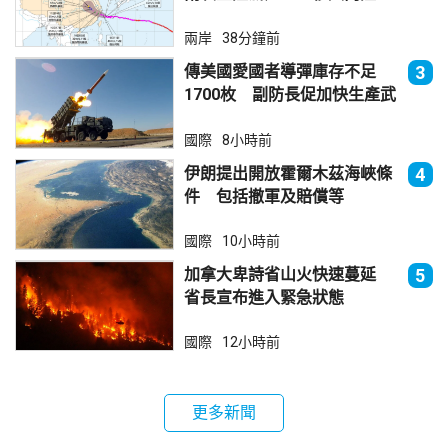
減弱
兩岸
38分鐘前
傳美國愛國者導彈庫存不足
3
1700枚 副防長促加快生產武
器
國際
8小時前
伊朗提出開放霍爾木茲海峽條
4
件 包括撤軍及賠償等
國際
10小時前
加拿大卑詩省山火快速蔓延
5
省長宣布進入緊急狀態
國際
12小時前
更多新聞