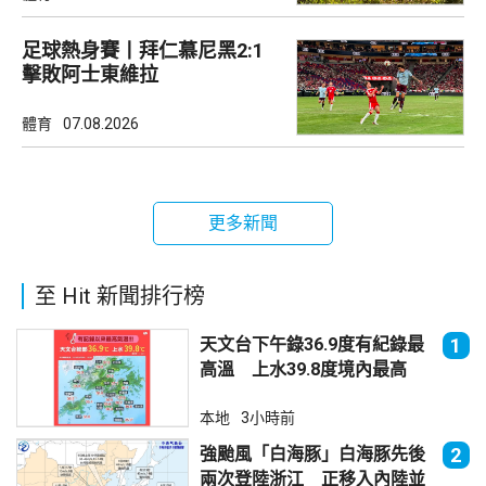
足球熱身賽丨拜仁慕尼黑2:1
擊敗阿士東維拉
體育
07.08.2026
更多新聞
至 Hit 新聞排行榜
天文台下午錄36.9度有紀錄最
1
高溫 上水39.8度境內最高
本地
3小時前
強颱風「白海豚」白海豚先後
2
兩次登陸浙江 正移入內陸並