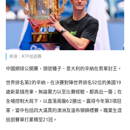
來源：ATP巡迴賽
中國網球公開賽，頭號種子、意大利的辛納在男單封王。
世界排名第2的辛納，在決賽對陣世界排名52位的美國19
歲新星錢亮拿，無論實力以至比賽經驗，都高出一籌；在
全場控制大局下，以直落兩盤6:2勝出。贏得今年第3項冠
軍，當中包括四大滿貫的澳洲及溫布頓錦標賽。職業生涯
巡迴賽單打累積至21冠。