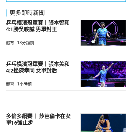
更多即時新聞
乒乓橫濱冠軍賽丨張本智和
4:1勝吳晙誠 男單封王
體育
13分鐘前
乒乓橫濱冠軍賽丨張本美和
4:2挫陳幸同 女單封后
體育
1小時前
多倫多網賽丨 莎芭倫卡在女
單16強止步