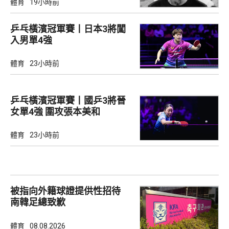
體育
19小時前
乒乓橫濱冠軍賽丨日本3將闖
入男單4強
體育
23小時前
乒乓橫濱冠軍賽丨國乒3將晉
女單4強 圍攻張本美和
體育
23小時前
被指向外籍球證提供性招待
南韓足總致歉
體育
08.08.2026