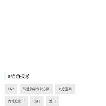
#話題搜尋
HK2
智慧物業保養方案
九倉置業
內地進出口
出口
進口