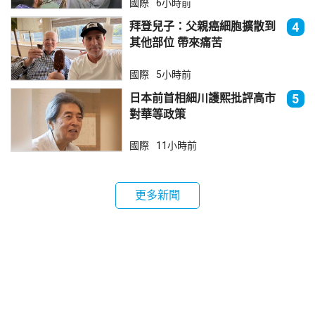
國際
6小時前
拜登兒子：父親癌細胞擴散到
4
其他部位 帶來痛苦
國際
5小時前
日本前首相細川護熙批評高市
5
對華等政策
國際
11小時前
更多新聞