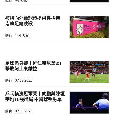
被指向外籍球證提供性招待
南韓足總致歉
體育
14小時前
足球熱身賽丨拜仁慕尼黑2:1
擊敗阿士東維拉
體育
07.08.2026
乒乓橫濱冠軍賽丨向鵬與陳垣
宇均16強出局 中國球手男單
全軍覆沒
體育
07.08.2026