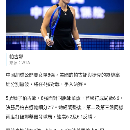
帕古娜
來源：WTA
中國網球公開賽女單8強，美國的帕古娜與捷克的露絲高
娃分別贏波，將在4強對戰，爭入決賽。
5號種子柏古娜，8強面對同胞娜華露，首盤打成局數6.6，
決勝局柏古娜輸細分2:7。她經調整後，第二及第三盤同樣
兩度打破娜華露發球局，連贏6:2及6:1反勝。