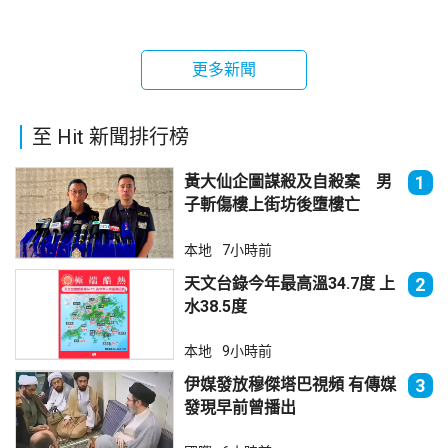
更多新聞
至 Hit 新聞排行榜
黃大仙企圖謀殺及自殺案 男
1
子斬傷樓上街坊後墮樓亡
本地
7小時前
天文台錄今年最高溫34.7度 上
2
水38.5度
本地
9小時前
伊媒發放穆傑塔巴視頻 有傳媒
3
發現早前曾播出