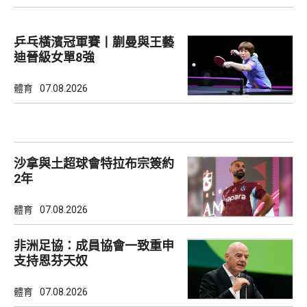
乒乓橫濱冠軍賽丨蒯曼與王藝
迪晉級女單8強
體育
07.08.2026
沙拿與土超球會特拉布宗簽約
2年
體育
07.08.2026
非洲足協：成員協會一致重申
支持恩芬天奴
體育
07.08.2026