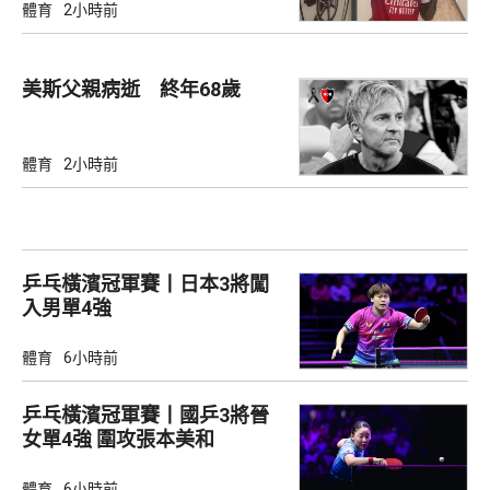
體育
2小時前
美斯父親病逝 終年68歲
體育
2小時前
乒乓橫濱冠軍賽丨日本3將闖
入男單4強
體育
6小時前
乒乓橫濱冠軍賽丨國乒3將晉
女單4強 圍攻張本美和
體育
6小時前