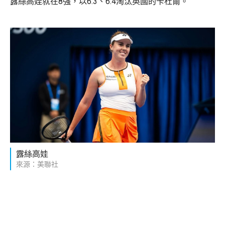
露絲高娃就在8強，以6:3、6:4淘汰英國的卡杜爾。
露絲高娃
來源：美聯社